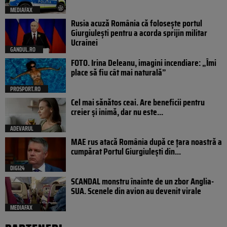
MEDIAFAX
Rusia acuză România că folosește portul
Giurgiulești pentru a acorda sprijin militar
Ucrainei
GANDUL.RO
FOTO. Irina Deleanu, imagini incendiare: „Îmi
place să fiu cât mai naturală”
PROSPORT.RO
Cel mai sănătos ceai. Are beneficii pentru
creier și inimă, dar nu este...
ADEVARUL
MAE rus atacă România după ce țara noastră a
cumpărat Portul Giurgiulești din...
DIGI24
SCANDAL monstru înainte de un zbor Anglia-
SUA. Scenele din avion au devenit virale
MEDIAFAX