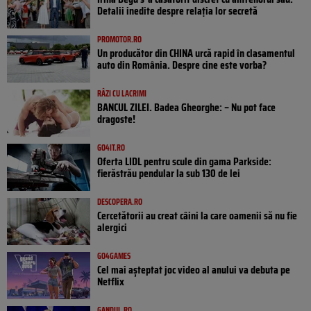
Detalii inedite despre relația lor secretă
PROMOTOR.RO
Un producător din CHINA urcă rapid în clasamentul
auto din România. Despre cine este vorba?
RÂZI CU LACRIMI
BANCUL ZILEI. Badea Gheorghe: – Nu pot face
dragoste!
GO4IT.RO
Oferta LIDL pentru scule din gama Parkside:
fierăstrău pendular la sub 130 de lei
DESCOPERA.RO
Cercetătorii au creat câini la care oamenii să nu fie
alergici
GO4GAMES
Cel mai așteptat joc video al anului va debuta pe
Netflix
GANDUL.RO