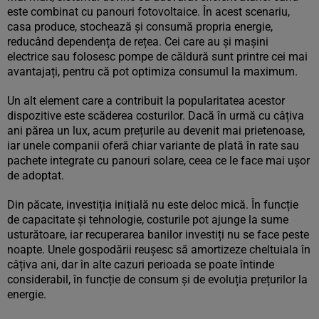
este combinat cu panouri fotovoltaice. În acest scenariu,
casa produce, stochează și consumă propria energie,
reducând dependența de rețea. Cei care au și mașini
electrice sau folosesc pompe de căldură sunt printre cei mai
avantajați, pentru că pot optimiza consumul la maximum.
Un alt element care a contribuit la popularitatea acestor
dispozitive este scăderea costurilor. Dacă în urmă cu câțiva
ani părea un lux, acum prețurile au devenit mai prietenoase,
iar unele companii oferă chiar variante de plată în rate sau
pachete integrate cu panouri solare, ceea ce le face mai ușor
de adoptat.
Din păcate, investiția inițială nu este deloc mică. În funcție
de capacitate și tehnologie, costurile pot ajunge la sume
usturătoare, iar recuperarea banilor investiți nu se face peste
noapte. Unele gospodării reușesc să amortizeze cheltuiala în
câțiva ani, dar în alte cazuri perioada se poate întinde
considerabil, în funcție de consum și de evoluția prețurilor la
energie.