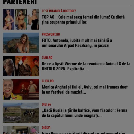
PARTENERI
CE SE ÎNTÂMPLĂ DOCTORE?
TOP 40 – Cele mai sexy femei din lume! Ce dietă
ține ocupanta primului loc
PROSPORT.RO
FOTO. Antonela, iubita mult mai tânără a
milionarului Arpad Paszkany, în jacuzzi
CIAO.RO
De ce a lipsit Vierme de la reuniunea Animal X de la
UNTOLD 2026. Explicația...
CLICK.RO
Monica Anghel și fiul ei, Aviv, cel mai frumos duet
la un festival de muzică...
DIGI 24
„Dacă Rusia ia țările baltice, vom fi acolo”: Ferma
de la capătul lumii unde magnați...
DIGI24
Irina Begu s-a căsătorit discret cu antrenorul său.