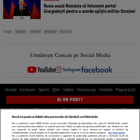
Rusia acuză România că folosește portul
Giurgiulești pentru a acorda sprijin militar Ucrainei
Tags:
baterii
curent
energie
facturi
Urmărește Cancan pe Social Media
Home
Exclusiv
Sport
Știri
Video
Horoscop
Vedete
Paparazzi
AI UN PONT?
Scrie-ne pe Whatsapp
, sună la 0741226226 sau trimite mail la
pont@cancan.ro
Nouă ne pasă ca datele tale personale să rămână confidențiale
Noi și partenerii noștri
1019
stocăm și/sau accesăm informații pe dispozitivul dvs., precum identificatorii cookie
unici pentru prelucrarea datelor cu caracter personal. Puteți accepta sau gestiona preferințele dvs. făcând clic mai
Știri interne
Știri externe
Politică
jos, respectiv vă puteți opune utilizării unui interes legitim în orice moment pe pagina cu politica de
confidențialitate. Aceste alegeri vor fi raportate partenerilor noștri și nu vă vor afecta navigarea.
Mai multe detalii
Noi si partenerii nostri (retelele de socializare si agentiile de publicitate partenere, precum si furnizorii nostri de
servicii de date analitice) prelucram date pentru a permite website-ului sa functioneze, pentru a personaliza