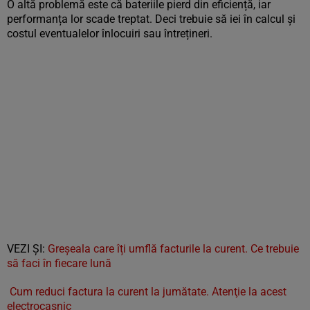
O altă problemă este că bateriile pierd din eficiență, iar
performanța lor scade treptat. Deci trebuie să iei în calcul și
costul eventualelor înlocuiri sau întrețineri.
VEZI ȘI:
Greșeala care îți umflă facturile la curent. Ce trebuie
să faci în fiecare lună
Cum reduci factura la curent la jumătate. Atenţie la acest
electrocasnic