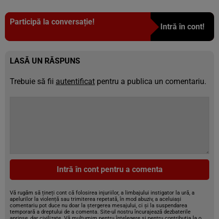
Participă la conversație!
Intră în cont!
LASĂ UN RĂSPUNS
Trebuie să fii
autentificat
pentru a publica un comentariu.
Intră în cont pentru a comenta
Vă rugăm să țineți cont că folosirea injuriilor, a limbajului instigator la ură, a
apelurilor la violență sau trimiterea repetată, în mod abuziv, a aceluiași
comentariu pot duce nu doar la ștergerea mesajului, ci și la suspendarea
temporară a dreptului de a comenta. Site-ul nostru încurajează dezbaterile
aprinse, dar civilizate. Vă mulțumim pentru înțelegere și pentru contribuția la o