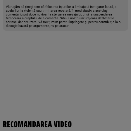
Vă rugăm să țineți cont că folosirea injuriilor, a limbajului instigator la ură, a
apelurilor la violență sau trimiterea repetată, în mod abuziv, a aceluiași
comentariu pot duce nu doar la ștergerea mesajului, ci și la suspendarea
temporară a dreptului de a comenta. Site-ul nostru încurajează dezbaterile
aprinse, dar civilizate. Vă mulțumim pentru înțelegere și pentru contribuția la o
discuție bazată pe argumente, nu pe atacuri.
RECOMANDAREA VIDEO