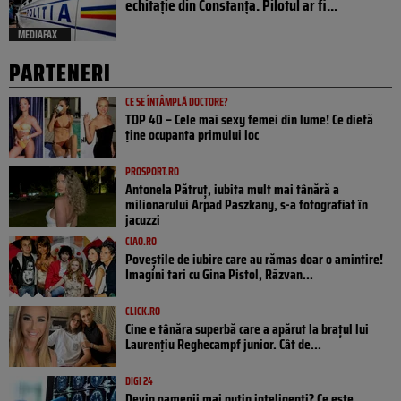
echitație din Constanța. Pilotul ar fi...
MEDIAFAX
PARTENERI
CE SE ÎNTÂMPLĂ DOCTORE?
TOP 40 – Cele mai sexy femei din lume! Ce dietă
ține ocupanta primului loc
PROSPORT.RO
Antonela Pătruț, iubita mult mai tânără a
milionarului Arpad Paszkany, s-a fotografiat în
jacuzzi
CIAO.RO
Poveştile de iubire care au rămas doar o amintire!
Imagini tari cu Gina Pistol, Răzvan...
CLICK.RO
Cine e tânăra superbă care a apărut la brațul lui
Laurențiu Reghecampf junior. Cât de...
DIGI 24
Devin oamenii mai puțin inteligenți? Ce este