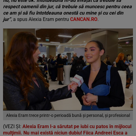
nu, nu este ok. Întotdeauna m-au învățat că trebuie să
respect oamenii din jur, că trebuie să muncesc pentru ceea
ce am și să fiu întotdeauna onestă cu mine și cu cei din
jur”
, a spus Alexia Eram pentru
CANCAN.RO
.
Alexia Eram trece printr-o perioadă bună și personal, și profesional
(VEZI ȘI:
Alexia Eram l-a sărutat pe iubi cu patos în mijlocul
mulţimii. Nu mai există niciun dubiu! Fiica Andreei Esca a