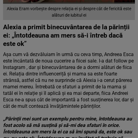
Alexia Eram vorbește despre relația ei și despre cât de fericită este
alături de iubitul ei
Alexia a primit binecuvântarea de la părinții
ei: „Întotdeauna am mers să-i întreb dacă
este ok”
Așa cum vă dezvăluiam în urmă cu ceva timp, Andreea Esca
este încântată de noua cucerire a fiicei sale. I-a dat follow pe
Instagram , dar și binecuvântarea de a dormi alături de fiica
ei. Relația dintre influenceriță și mama sa este foarte
strânsă, astfel că nu ne surprinde că Alexia i-a cerut părerea
mamei mereu. Întrebată ce sfaturi a primit de la mama și
tatăl ei în relație și îl aplică și ea mai departe, fiica Andreei
Esca ne-a spus cât de importantă a fost susținerea lor, dar și
cât de mult contează învățămintele părinților.
„Părinții mei sunt un exemplu pentru mine, întotdeauna au
fost acolo să mă susțină și să-mi dea sfaturi în orice.
Întotdeauna am mers la ei ca să îmi spună da, este ok sau