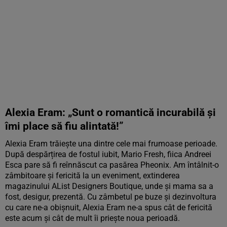
Alexia Eram: „Sunt o romantică incurabilă și
îmi place să fiu alintată!”
Alexia Eram trăiește una dintre cele mai frumoase perioade.
După despărțirea de fostul iubit, Mario Fresh, fiica Andreei
Esca pare să fi reînnăscut ca pasărea Pheonix. Am întâlnit-o
zâmbitoare și fericită la un eveniment, extinderea
magazinului AList Designers Boutique, unde și mama sa a
fost, desigur, prezentă. Cu zâmbetul pe buze și dezinvoltura
cu care ne-a obișnuit, Alexia Eram ne-a spus cât de fericită
este acum și cât de mult îi priește noua perioadă.