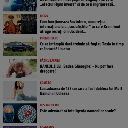
„efectul Flynn invers” și de ce îi îngrijorează...
DIGI24
Cum funcționează Sovintern, noua rețea
internațională a „socialiștilor” cu care Kremlinul
atrage recruți din Occident...
PROMOTOR.RO
Ce se întâmplă dacă trebuie să fugi cu Tesla în timp
ce încarcă? Un atac...
RÂZI CU LACRIMI
BANCUL ZILEI. Badea Gheorghe: – Nu pot face
dragoste!
GO4IT.RO
Cascadoarea de 137 cm care a fost dublura lui Matt
Damon în Odiseea
DESCOPERA.RO
Este adevărat că inteligența oamenilor scade?
GO4GAMES