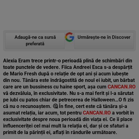
Adaugă-ne ca sursă
Urmărește-ne în Discover
preferată
Alexia Eram trece printr-o perioadă plină de schimbări din
toate punctele de vedere. Fiica Andreei Esca s-a despărțit
de Mario Fresh după o relație de opt ani și acum iubește
din nou. Tânăra este îndrăgostită de noul ei iubit, un bărbat
care are un bussiness cu haine sport, așa cum
CANCAN.RO
vă dezvăluia, în exclusivitate. Nu s-a mai ferit și l-a sărutat
pe iubi cu patos chiar de petrecerea de Halloween…O fi zis
că nu o recunoaștem.
🤔 În fine, cert este că tânăra și-a
asumat relația, iar acum, tot pentru
CANCAN.RO
a vorbit în
exclusivitate despre noua perioadă din viața ei. Ce îi place
influenceriței cel mai mult la relația ei, dar și ce sfaturi a
primit de la părinții ei, aflați în rândurile următoare.