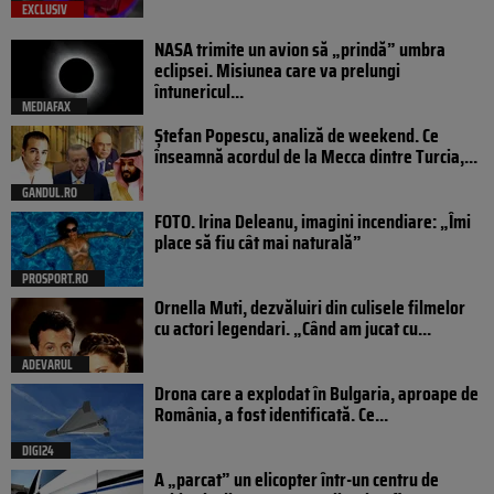
EXCLUSIV
NASA trimite un avion să „prindă” umbra
eclipsei. Misiunea care va prelungi
întunericul...
MEDIAFAX
Ștefan Popescu, analiză de weekend. Ce
înseamnă acordul de la Mecca dintre Turcia,...
GANDUL.RO
FOTO. Irina Deleanu, imagini incendiare: „Îmi
place să fiu cât mai naturală”
PROSPORT.RO
Ornella Muti, dezvăluiri din culisele filmelor
cu actori legendari. „Când am jucat cu...
ADEVARUL
Drona care a explodat în Bulgaria, aproape de
România, a fost identificată. Ce...
DIGI24
A „parcat” un elicopter într-un centru de