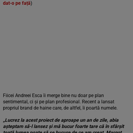
dat-o pe față
)
Fiicei Andreei Esca îi merge bine nu doar pe plan
sentimental, ci și pe plan profesional. Recent a lansat
propriul brand de haine care, de altfel, îi poartă numele.
„Lucrez la acest proiect de aproape un an de zile, abia
așteptam să-l lansez și mă bucur foarte tare că în sfârșit
toată lumea poate să se bucure de ce am creat. Margot