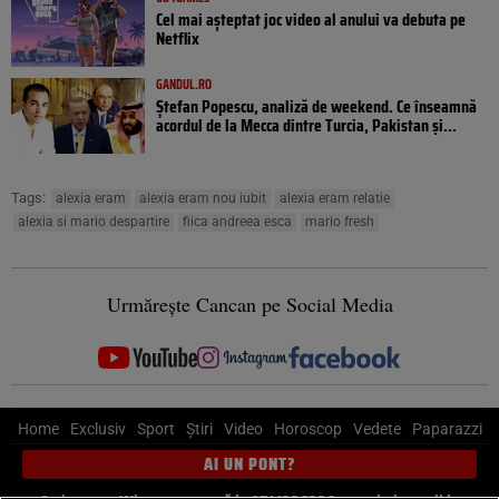
Cel mai așteptat joc video al anului va debuta pe
Netflix
GANDUL.RO
Ștefan Popescu, analiză de weekend. Ce înseamnă
acordul de la Mecca dintre Turcia, Pakistan şi...
Tags:
alexia eram
alexia eram nou iubit
alexia eram relatie
alexia si mario despartire
fiica andreea esca
mario fresh
Urmărește Cancan pe Social Media
Home
Exclusiv
Sport
Știri
Video
Horoscop
Vedete
Paparazzi
AI UN PONT?