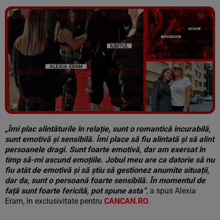
Vezi galeria foto
5 poze
„Îmi plac alintăturile în relație, sunt o romantică incurabilă,
sunt emotivă și sensibilă. Îmi place să fiu alintată și să alint
persoanele dragi.
Sunt foarte emotivă, dar am exersat în
timp să-mi ascund emoțiile. Jobul meu are ca datorie să nu
fiu atât de emotivă și să știu să gestionez anumite situații,
dar da, sunt o persoană foarte sensibilă.
În momentul de
față sunt foarte fericită, pot spune asta”
, a spus Alexia
Eram, în exclusivitate pentru
CANCAN.RO
.