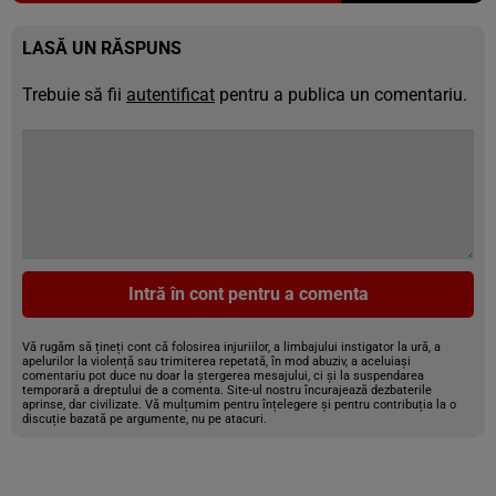
LASĂ UN RĂSPUNS
Trebuie să fii
autentificat
pentru a publica un comentariu.
Intră în cont pentru a comenta
Vă rugăm să țineți cont că folosirea injuriilor, a limbajului instigator la ură, a
apelurilor la violență sau trimiterea repetată, în mod abuziv, a aceluiași
comentariu pot duce nu doar la ștergerea mesajului, ci și la suspendarea
temporară a dreptului de a comenta. Site-ul nostru încurajează dezbaterile
aprinse, dar civilizate. Vă mulțumim pentru înțelegere și pentru contribuția la o
discuție bazată pe argumente, nu pe atacuri.