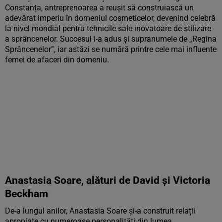
Constanța, antreprenoarea a reușit să construiască un
adevărat imperiu în domeniul cosmeticelor, devenind celebră
la nivel mondial pentru tehnicile sale inovatoare de stilizare
a sprâncenelor. Succesul i-a adus și supranumele de „Regina
Sprâncenelor”, iar astăzi se numără printre cele mai influente
femei de afaceri din domeniu.
Anastasia Soare, alături de David și Victoria
Beckham
De-a lungul anilor, Anastasia Soare și-a construit relații
apropiate cu numeroase personalități din lumea