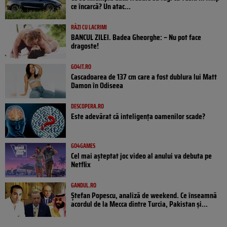
ce încarcă? Un atac...
RÂZI CU LACRIMI
BANCUL ZILEI. Badea Gheorghe: – Nu pot face
dragoste!
GO4IT.RO
Cascadoarea de 137 cm care a fost dublura lui Matt
Damon în Odiseea
DESCOPERA.RO
Este adevărat că inteligența oamenilor scade?
GO4GAMES
Cel mai așteptat joc video al anului va debuta pe
Netflix
GANDUL.RO
Ștefan Popescu, analiză de weekend. Ce înseamnă
acordul de la Mecca dintre Turcia, Pakistan şi...