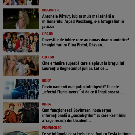
PROSPORT.RO
Antonela Pătruț, iubita mult mai tânără a
milionarului Arpad Paszkany, s-a fotografiat în
jacuzzi
CIAO.RO
Poveştile de iubire care au rămas doar o amintire!
Imagini tari cu Gina Pistol, Răzvan...
CLICK.RO
Cine e tânăra superbă care a apărut la brațul lui
Laurențiu Reghecampf junior. Cât de...
DIGI 24
Devin oamenii mai puțin inteligenți? Ce este
„efectul Flynn invers” și de ce îi îngrijorează...
DIGI24
Cum funcționează Sovintern, noua rețea
internațională a „socialiștilor” cu care Kremlinul
atrage recruți din Occident...
PROMOTOR.RO
Ce se întâmplă dacă trebuie să fugi cu Tesla în timp