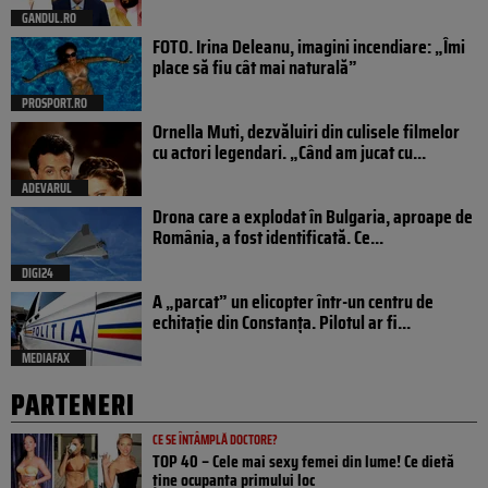
GANDUL.RO
FOTO. Irina Deleanu, imagini incendiare: „Îmi
place să fiu cât mai naturală”
PROSPORT.RO
Ornella Muti, dezvăluiri din culisele filmelor
cu actori legendari. „Când am jucat cu...
ADEVARUL
Drona care a explodat în Bulgaria, aproape de
România, a fost identificată. Ce...
DIGI24
A „parcat” un elicopter într-un centru de
echitație din Constanța. Pilotul ar fi...
MEDIAFAX
PARTENERI
CE SE ÎNTÂMPLĂ DOCTORE?
TOP 40 – Cele mai sexy femei din lume! Ce dietă
ține ocupanta primului loc