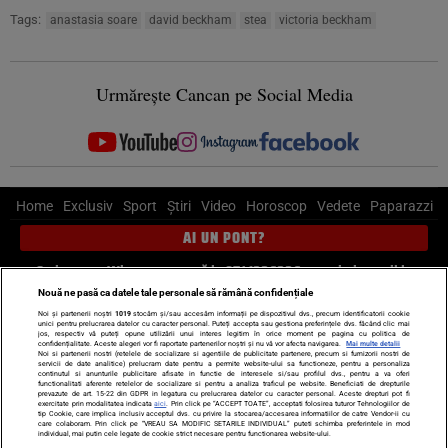
Tags:
anastasia soare
david beckham
stea
victoria beckham
Urmărește Cancan pe Social Media
Home
Exclusiv
Sport
Știri
Video
Horoscop
Vedete
Paparazzi
AI UN PONT?
Scrie-ne pe Whatsapp
, sună la 0741226226 sau trimite mail la
pont@cancan.ro
Nouă ne pasă ca datele tale personale să rămână confidențiale
Noi și partenerii noștri
1019
stocăm și/sau accesăm informații pe dispozitivul dvs., precum identificatorii cookie
unici pentru prelucrarea datelor cu caracter personal. Puteți accepta sau gestiona preferințele dvs. făcând clic mai
Știri interne
Știri externe
Politică
jos, respectiv vă puteți opune utilizării unui interes legitim în orice moment pe pagina cu politica de
confidențialitate. Aceste alegeri vor fi raportate partenerilor noștri și nu vă vor afecta navigarea.
Mai multe detalii
Noi si partenerii nostri (retelele de socializare si agentiile de publicitate partenere, precum si furnizorii nostri de
servicii de date analitice) prelucram date pentru a permite website-ului sa functioneze, pentru a personaliza
Ultimele stiri
Diete
Insula Iubirii
Dictionar de vise
LIFE STYLE
continutul si anunturile publicitare afisate in functie de interesele si/sau profilul dvs., pentru a va oferi
functionalitati aferente retelelor de socializare si pentru a analiza traficul pe website. Beneficiati de drepturile
Horoscop
prevazute de art. 15-22 din GDPR in legatura cu prelucrarea datelor cu caracter personal. Aceste drepturi pot fi
exercitate prin modalitatea indicata
aici
. Prin click pe “ACCEPT TOATE”, acceptati folosirea tuturor Tehnologiilor de
tip Cookie, care implica inclusiv acceptul dvs. cu privire la stocarea/accesarea informatiilor de catre Vendor-ii cu
Echipa editorială
Termeni si condiții
Politica de confidențialitate
care colaboram. Prin click pe “VREAU SA MODIFIC SETARILE INDIVIDUAL” puteti schimba preferintele in mod
individual, mai putin cele legate de cookie strict necesare pentru functionarea website-ului.