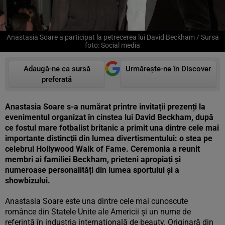
Anastasia Soare a participat la petrecerea lui David Beckham / Sursa
foto: Social media
Adaugă-ne ca sursă
Urmărește-ne în Discover
preferată
Anastasia Soare s-a numărat printre invitații prezenți la
evenimentul organizat în cinstea lui David Beckham, după
ce fostul mare fotbalist britanic a primit una dintre cele mai
importante distincții din lumea divertismentului: o stea pe
celebrul Hollywood Walk of Fame. Ceremonia a reunit
membri ai familiei Beckham, prieteni apropiați și
numeroase personalități din lumea sportului și a
showbizului.
Anastasia Soare este una dintre cele mai cunoscute
românce din Statele Unite ale Americii și un nume de
referință în industria internațională de beauty. Originară din