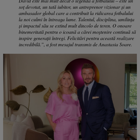
David este mai mult decât o legendă a fotbalului – este un
soț devotat, un tată iubitor, un antreprenor vizionar și un
ambasador global care a contribuit la ridicarea fotbalului
la noi culmi în întreaga lume. Talentul, disciplina, umilința
și impactul său se extind mult dincolo de teren. O onoare
binemeritată pentru o icoană a cărei moștenire continuă să
inspire generații întregi. Felicitări pentru această realizare
incredibilă.”, a fost mesajul transmis de Anastasia Soare.