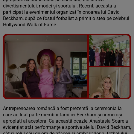
divertismentului, modei și sportului. Recent, aceasta a
participat la evenimentul organizat în onoarea lui David
Beckham, după ce fostul fotbalist a primit o stea pe celebrul
Hollywood Walk of Fame.
Vezi galeria foto
5 poze
Antreprenoarea româncă a fost prezentă la ceremonia la
care au luat parte membrii familiei Beckham și numeroși
apropiați ai acestora. Cu această ocazie, Anastasia Soare a
evidențiat atât performanțele sportive ale lui David Beckham,
cât și rolul său de om de afaceri și ambasador al fotbalului