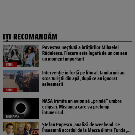
IȚI RECOMANDĂM
Povestea neștiută a brățărilor Mihaelei
Rădulescu. Fiecare este legată de un om sau
un moment important
ȘTIRI
Intervenție în forță pe litoral. Jandarmii au
scos turiștii din apă, după ce au ignorat
salvamarii
ȘTIRI
NASA trimite un avion să „prindă” umbra
eclipsei. Misiunea care va prelungi
întunericul...
MEDIAFAX
Ștefan Popescu, analiză de weekend. Ce
înseamnă acordul de la Mecca dintre Turcia,...