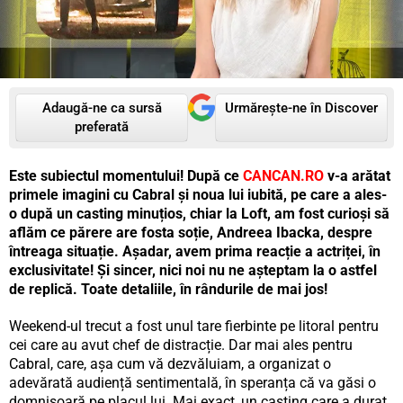
Adaugă-ne ca sursă
Urmărește-ne în Discover
preferată
Este subiectul momentului! După ce
CANCAN.RO
v-a arătat
primele imagini cu Cabral și noua lui iubită, pe care a ales-
o după un casting minuțios, chiar la Loft, am fost curioși să
aflăm ce părere are fosta soție, Andreea Ibacka, despre
întreaga situație. Așadar, avem prima reacție a actriței, în
exclusivitate! Și sincer, nici noi nu ne așteptam la o astfel
de replică. Toate detaliile, în rândurile de mai jos!
Weekend-ul trecut a fost unul tare fierbinte pe litoral pentru
cei care au avut chef de distracție. Dar mai ales pentru
Cabral, care, așa cum vă dezvăluiam, a organizat o
adevărată audiență sentimentală, în speranța că va găsi o
domnișoară pe placul lui. Mai exact, un casting care a durat