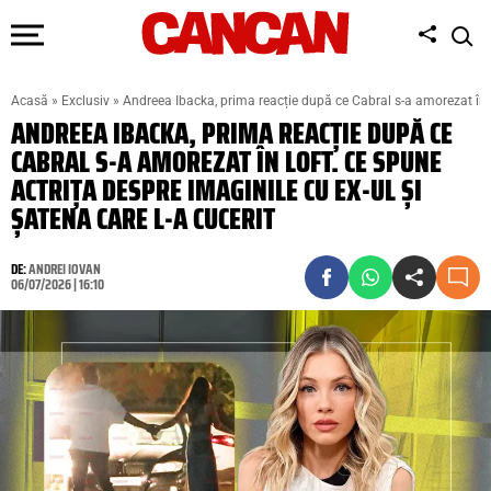
Acasă
»
Exclusiv
»
Andreea Ibacka, prima reacție după ce Cabral s-a amorezat în L
ANDREEA IBACKA, PRIMA REACȚIE DUPĂ CE
CABRAL S-A AMOREZAT ÎN LOFT. CE SPUNE
ACTRIȚA DESPRE IMAGINILE CU EX-UL ȘI
ȘATENA CARE L-A CUCERIT
DE:
ANDREI IOVAN
06/07/2026 | 16:10