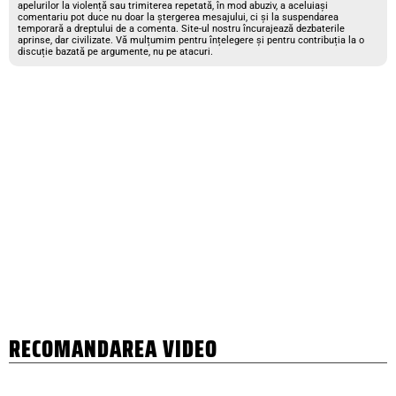
apelurilor la violență sau trimiterea repetată, în mod abuziv, a aceluiași
comentariu pot duce nu doar la ștergerea mesajului, ci și la suspendarea
temporară a dreptului de a comenta. Site-ul nostru încurajează dezbaterile
aprinse, dar civilizate. Vă mulțumim pentru înțelegere și pentru contribuția la o
discuție bazată pe argumente, nu pe atacuri.
RECOMANDAREA VIDEO