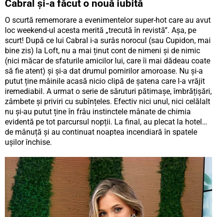
Cabral și-a făcut o nouă iubită
O scurtă rememorare a evenimentelor super-hot care au avut
loc weekend-ul acesta merită „trecută în revistă”. Așa, pe
scurt! După ce lui Cabral i-a surâs norocul (sau Cupidon, mai
bine zis) la Loft, nu a mai ținut cont de nimeni și de nimic
(nici măcar de sfaturile amicilor lui, care îi mai dădeau coate
să fie atent) și și-a dat drumul pornirilor amoroase. Nu și-a
putut ține mâinile acasă nicio clipă de șatena care l-a vrăjit
iremediabil. A urmat o serie de săruturi pătimașe, îmbrățișări,
zâmbete și priviri cu subînțeles. Efectiv nici unul, nici celălalt
nu și-au putut ține în frâu instinctele mânate de chimia
evidentă pe tot parcursul nopții. La final, au plecat la hotel…
de mânuță și au continuat noaptea incendiară în spatele
ușilor închise.