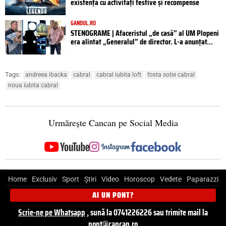
existență cu activități festive și recompense
GANDUL.RO
STENOGRAME | Afaceristul „de casă” al UM Plopeni
era alintat „Generalul” de director. L-a anunțat...
Tags:
andreea ibacka
cabral
cabral iubita loft
fosta sotie cabral
noua iubita cabral
Urmărește Cancan pe Social Media
Home
Exclusiv
Sport
Știri
Video
Horoscop
Vedete
Paparazzi
AI UN PONT?
Scrie-ne pe Whatsapp
, sună la 0741226226 sau trimite mail la
pont@cancan.ro