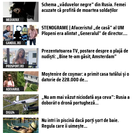
Schema „văduvelor negre” din Rusia. Femei
acuzate că profită de moartea soldaților
MEDIAFAX
STENOGRAME | Afaceristul „de casă” al UM
Plopeni era alintat „Generalul” de director....
GANDUL.RO
Prezentatoarea TV, postare despre o plajă de
nudiști: „Bine te-am găsit, Amsterdam”
PROSPORT.RO
Moștenire de coșmar: a primit casa tatălui și o
datorie de 228.000 de...
ADEVARUL
„Nu am mai văzut niciodată așa ceva”: Rusia a
doborât o dronă portugheză...
DIGI24
Nu intri în piscină dacă porți șort de baie.
Regula care îi uimește...