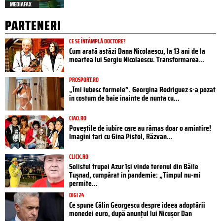
MEDIAFAX
PARTENERI
CE SE ÎNTÂMPLĂ DOCTORE?
Cum arată astăzi Dana Nicolaescu, la 13 ani de la
moartea lui Sergiu Nicolaescu. Transformarea...
PROSPORT.RO
„Îmi iubesc formele”. Georgina Rodriguez s-a pozat
în costum de baie înainte de nunta cu...
CIAO.RO
Poveştile de iubire care au rămas doar o amintire!
Imagini tari cu Gina Pistol, Răzvan...
CLICK.RO
Solistul trupei Azur își vinde terenul din Băile
Tușnad, cumpărat în pandemie: „Timpul nu-mi
permite...
DIGI 24
Ce spune Călin Georgescu despre ideea adoptării
monedei euro, după anunțul lui Nicușor Dan