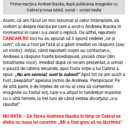
Prima reacție a Andreei Ibacka, după publicarea imaginilor cu
Cabral și noua iubită. sursă – social media
Acum, că am făcut un mic rezumat al celor întâmplate, să
vorbim și despre reacția pe care a avut-o Andreea Ibacka în
momentul în care i s-a cerut o replică. De altfel, reporterii
CANCAN.RO
nici nu au apucat să îi spună vedetei „ce și
cum”, că ea a fost pe fază și a găsit imediat un răspuns (sau
un motiv). Inițial, când reporterii noștri au contactat-o,
Andreea a răspuns foarte binedispusă, jovială chiar (din
tonalitatea vocii). Imediat după ce ne-am prezentat, a urmat
o pauză de câteva secunde, apoi fosta soție a lui Cabral a
spus:
„Nu am semnal, sunt la subsol!”
Apoi tot ce am auzit a
fost „beepăitul” apelului închis de Andreea. Perspicace! Pe
de altă parte, e de înțeles de ce nu ai vrea să comentezi
imaginile cu fostul soț, care s-a afișat în tandrețuri maxime
cu o altă femeie, la trei luni de când vestea divorțului „s-a
răsuflat”.
NU RATA –
Ce făcea Andreea Ibacka în timp ce Cabral se
distra cu noua lui cucerire: „Mi-a fost greu să nu lăcrimez”