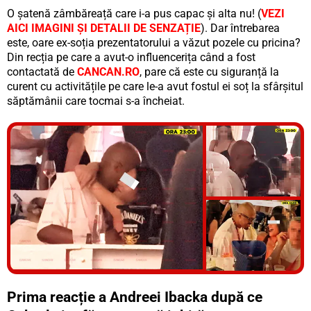
O șatenă zâmbăreață care i-a pus capac și alta nu! (
VEZI
AICI IMAGINI ȘI DETALII DE SENZAȚIE
). Dar întrebarea
este, oare ex-soția prezentatorului a văzut pozele cu pricina?
Din recția pe care a avut-o influencerița când a fost
contactată de
CANCAN.RO
, pare că este cu siguranță la
curent cu activitățile pe care le-a avut fostul ei soț la sfârșitul
săptămânii care tocmai s-a încheiat.
Vezi galeria foto
17 poze
Prima reacție a Andreei Ibacka după ce