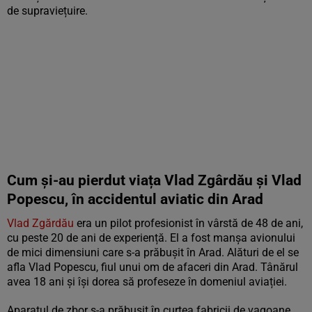
de supraviețuire.
Cum și-au pierdut viața Vlad Zgârdău și Vlad
Popescu, în accidentul aviatic din Arad
Vlad Zgărdău
era un pilot profesionist în vârstă de 48 de ani,
cu peste 20 de ani de experiență. El a fost manșa avionului
de mici dimensiuni care s-a prăbușit în Arad. Alături de el se
afla Vlad Popescu, fiul unui om de afaceri din Arad. Tânărul
avea 18 ani și își dorea să profeseze în domeniul aviației.
Aparatul de zbor s-a prăbușit în curtea fabricii de vagoane