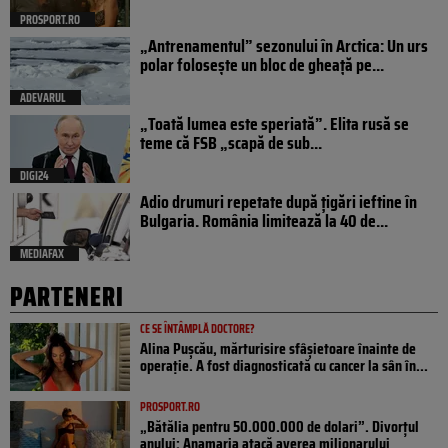
PROSPORT.RO
„Antrenamentul” sezonului în Arctica: Un urs
polar folosește un bloc de gheață pe...
ADEVARUL
„Toată lumea este speriată”. Elita rusă se
teme că FSB „scapă de sub...
DIGI24
Adio drumuri repetate după țigări ieftine în
Bulgaria. România limitează la 40 de...
MEDIAFAX
PARTENERI
CE SE ÎNTÂMPLĂ DOCTORE?
Alina Pușcău, mărturisire sfâșietoare înainte de
operație. A fost diagnosticată cu cancer la sân în...
PROSPORT.RO
„Bătălia pentru 50.000.000 de dolari”. Divorțul
anului: Anamaria atacă averea milionarului