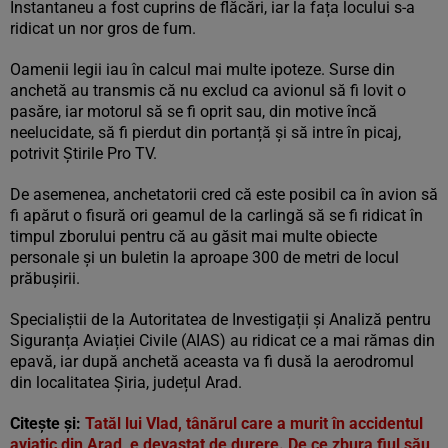
Instantaneu a fost cuprins de flăcări, iar la fața locului s-a
ridicat un nor gros de fum.
Oamenii legii iau în calcul mai multe ipoteze. Surse din
anchetă au transmis că nu exclud ca avionul să fi lovit o
pasăre, iar motorul să se fi oprit sau, din motive încă
neelucidate, să fi pierdut din portanță și să intre în picaj,
potrivit Știrile Pro TV.
De asemenea, anchetatorii cred că este posibil ca în avion să
fi apărut o fisură ori geamul de la carlingă să se fi ridicat în
timpul zborului pentru că au găsit mai multe obiecte
personale și un buletin la aproape 300 de metri de locul
prăbușirii.
Specialiștii de la Autoritatea de Investigații și Analiză pentru
Siguranța Aviației Civile (AIAS) au ridicat ce a mai rămas din
epavă, iar după anchetă aceasta va fi dusă la aerodromul
din localitatea Șiria, județul Arad.
Citește și:
Tatăl lui Vlad, tânărul care a murit în accidentul
aviatic din Arad, e devastat de durere. De ce zbura fiul său