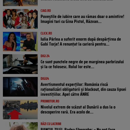
CIAO.RO
Poveştile de iubire care au rămas doar o amintire!
Imagini tari cu Gina Pistol, Răzvan...
CLICK.RO
Iulia Pârlea a suferit enorm după despărțirea de
Gabi Torje! A renunțat la carieră pentru...
DIGI 24
Ce sunt punctele negre de pe marginea parbrizului
și la ce folosesc. Rolul lor este...
DIGI24
Avertismentul experților: România riscă
raționalizări obligatorii și blackout, din cauza lipsei
investițiilor. Apel către ANRE
PROMOTOR.RO
Nivelul extrem de scăzut al Dunării a dus la o
descoperire rară. Era acolo de...
RÂZI CU LACRIMI
BANCUL ZILEI. Badea Gheorghe: – Nu pot face