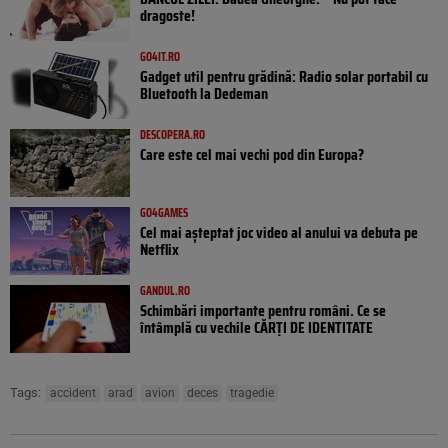
dragoste!
GO4IT.RO
Gadget util pentru grădină: Radio solar portabil cu
Bluetooth la Dedeman
DESCOPERA.RO
Care este cel mai vechi pod din Europa?
GO4GAMES
Cel mai așteptat joc video al anului va debuta pe
Netflix
GANDUL.RO
Schimbări importante pentru români. Ce se
întâmplă cu vechile CĂRȚI DE IDENTITATE
Tags:
accident
arad
avion
deces
tragedie