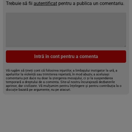
Trebuie să fii
autentificat
pentru a publica un comentariu.
Intră în cont pentru a comenta
Vă rugăm să țineți cont că folosirea injuriilor, a limbajului instigator la ură, a
apelurilor la violență sau trimiterea repetată, în mod abuziv, a aceluiași
comentariu pot duce nu doar la ștergerea mesajului, ci și la suspendarea
temporară a dreptului de a comenta. Site-ul nostru încurajează dezbaterile
aprinse, dar civilizate. Vă mulțumim pentru înțelegere și pentru contribuția la o
discuție bazată pe argumente, nu pe atacuri.