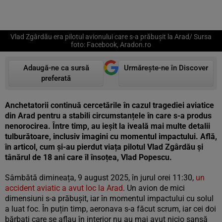
Vlad Zgârdău era pilotul avionului care s-a prăbușit la Arad/ Sursa
foto: Facebook, Aradon.ro
Adaugă-ne ca sursă
Urmărește-ne în Discover
preferată
Anchetatorii continuă cercetările în cazul tragediei aviatice
din Arad pentru a stabili circumstanțele în care s-a produs
nenorocirea. Între timp, au ieșit la iveală mai multe detalii
tulburătoare, inclusiv imagini cu momentul impactului. Află,
în articol, cum și-au pierdut viața pilotul Vlad Zgârdău și
tânărul de 18 ani care îl însoțea, Vlad Popescu.
Sâmbătă dimineața, 9 august 2025, în jurul orei 11:30,
un
accident aviatic a avut loc la Arad
. Un avion de mici
dimensiuni s-a prăbușit, iar în momentul impactului cu solul
a luat foc. În puțin timp, aeronava s-a făcut scrum, iar cei doi
bărbați care se aflau în interior nu au mai avut nicio șansă