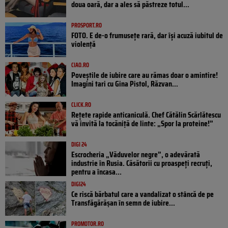
doua oară, dar a ales să păstreze totul...
PROSPORT.RO
FOTO. E de-o frumusețe rară, dar își acuză iubitul de
violență
CIAO.RO
Poveştile de iubire care au rămas doar o amintire!
Imagini tari cu Gina Pistol, Răzvan...
CLICK.RO
Rețete rapide anticaniculă. Chef Cătălin Scărlătescu
vă invită la tocăniță de linte: „Spor la proteine!”
DIGI 24
Escrocheria „Văduvelor negre”, o adevărată
industrie în Rusia. Căsătorii cu proaspeți recruți,
pentru a încasa...
DIGI24
Ce riscă bărbatul care a vandalizat o stâncă de pe
Transfăgărășan în semn de iubire...
PROMOTOR.RO