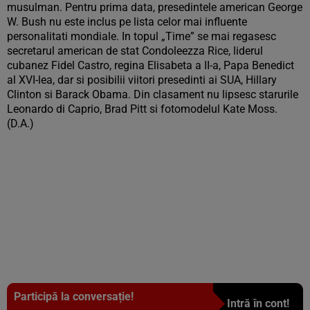
musulman. Pentru prima data, presedintele american George
W. Bush nu este inclus pe lista celor mai influente
personalitati mondiale. In topul „Time” se mai regasesc
secretarul american de stat Condoleezza Rice, liderul
cubanez Fidel Castro, regina Elisabeta a II-a, Papa Benedict
al XVI-lea, dar si posibilii viitori presedinti ai SUA, Hillary
Clinton si Barack Obama. Din clasament nu lipsesc starurile
Leonardo di Caprio, Brad Pitt si fotomodelul Kate Moss.
(D.A.)
Participă la conversație!
Intră în cont!