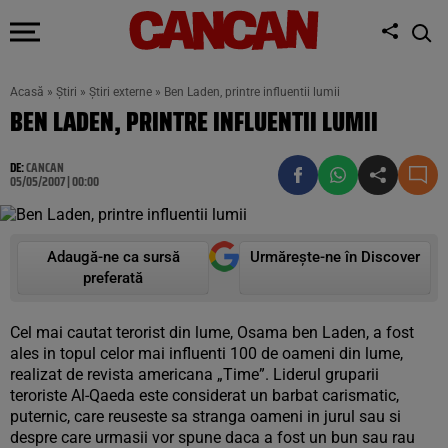
Acasă
»
Știri
»
Știri externe
»
Ben Laden, printre influentii lumii
BEN LADEN, PRINTRE INFLUENTII LUMII
DE:
CANCAN
05/05/2007 | 00:00
Adaugă-ne ca sursă
Urmărește-ne în Discover
preferată
Cel mai cautat terorist din lume, Osama ben Laden, a fost
ales in topul celor mai influenti 100 de oameni din lume,
realizat de revista americana „Time”. Liderul gruparii
teroriste Al-Qaeda este considerat un barbat carismatic,
puternic, care reuseste sa stranga oameni in jurul sau si
despre care urmasii vor spune daca a fost un bun sau rau