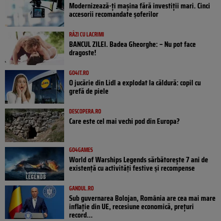
Modernizează-ți mașina fără investiții mari. Cinci
accesorii recomandate șoferilor
RÂZI CU LACRIMI
BANCUL ZILEI. Badea Gheorghe: – Nu pot face
dragoste!
GO4IT.RO
O jucărie din Lidl a explodat la căldură: copil cu
grefă de piele
DESCOPERA.RO
Care este cel mai vechi pod din Europa?
GO4GAMES
World of Warships Legends sărbătorește 7 ani de
existență cu activități festive și recompense
GANDUL.RO
Sub guvernarea Bolojan, România are cea mai mare
inflație din UE, recesiune economică, prețuri
record...