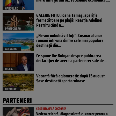
mare inflație din UE, recesiune economică,...
GANDUL.RO
GALERIE FOTO. Ioana Tamaş, apariție
fermecătoare pe plajă! Reacția Adelinei
Pestrițu când a...
PROSPORT.RO
„Ne-am îmbolnăvit toți”. Coșmarul unor
români într-una dintre cele mai populare
destinații din...
ADEVARUL
Ce spune Ilie Bolojan despre publicarea
declarației de avere a partenerei sale de...
DIGI24
Vacanță fără aglomerație după 15 august.
Șase destinații spectaculoase
MEDIAFAX
PARTENERI
CE SE ÎNTÂMPLĂ DOCTORE?
Vedeta celebră, diagnosticată cu cancer pentru a