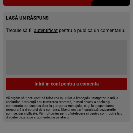
LASĂ UN RĂSPUNS
Trebuie să fii
autentificat
pentru a publica un comentariu.
Intră în cont pentru a comenta
Vă rugăm să țineți cont că folosirea injuriilor, a limbajului instigator la ură, a
apelurilor la violență sau trimiterea repetată, în mod abuziv, a aceluiași
comentariu pot duce nu doar la ștergerea mesajului, ci și la suspendarea
temporară a dreptului de a comenta. Site-ul nostru încurajează dezbaterile
aprinse, dar civilizate. Vă mulțumim pentru înțelegere și pentru contribuția la o
discuție bazată pe argumente, nu pe atacuri.