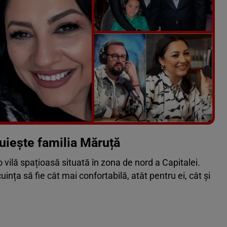
Vezi galeria foto
8 poze
uiește familia Măruță
o vilă spațioasă situată în zona de nord a Capitalei.
uința să fie cât mai confortabilă, atât pentru ei, cât și