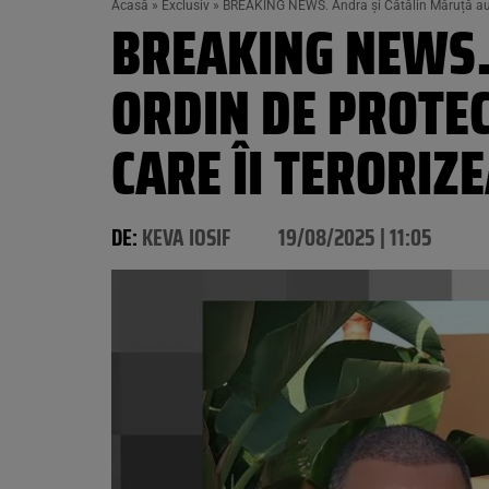
Acasă
»
Exclusiv
»
BREAKING NEWS. Andra și Cătălin Măruță au ce
BREAKING NEWS.
ORDIN DE PROTE
CARE ÎI TERORIZ
DE:
KEVA IOSIF
19/08/2025 | 11:05