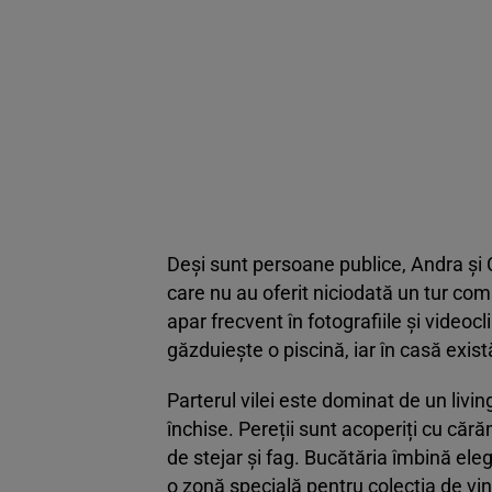
Deși sunt persoane publice, Andra și 
care nu au oferit niciodată un tur comp
apar frecvent în fotografiile și videoc
găzduiește o piscină, iar în casă exis
Parterul vilei este dominat de un liv
închise. Pereții sunt acoperiți cu căr
de stejar și fag. Bucătăria îmbină ele
o zonă specială pentru colecția de vinu