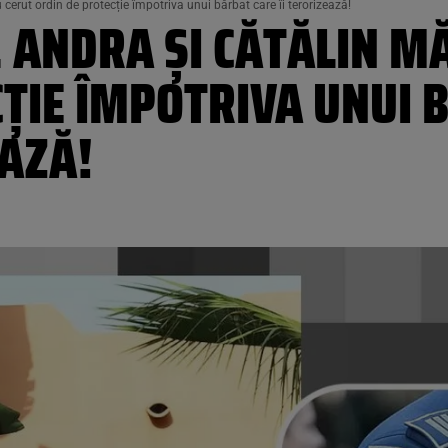
rut ordin de protecție împotriva unui bărbat care îi terorizează!
 ANDRA ȘI CĂTĂLIN M
CȚIE ÎMPOTRIVA UNUI 
EAZĂ!