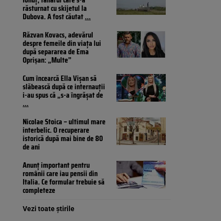
răsturnat cu skijetul la
Dubova. A fost căutat
...
Răzvan Kovacs, adevărul
despre femeile din viața lui
după separarea de Ema
Oprișan: „Multe”
Cum încearcă Ella Vișan să
slăbească după ce internauții
i-au spus că „s-a îngrășat de
...
Nicolae Stoica – ultimul mare
interbelic. O recuperare
istorică după mai bine de 80
de ani
Anunț important pentru
românii care iau pensii din
Italia. Ce formular trebuie să
completeze
Vezi toate știrile