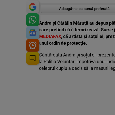
Adaugă-ne ca sursă preferată
Andra și Cătălin Măruță au depus plâ
care pretind că îi terorizează. Surse 
MEDIAFAX
, că artista și soțul ei, pr
unui ordin de protecție.
Cântăreața Andra și soțul ei, prezenta
la Poliția Voluntari împotriva unui indiv
celebrul cuplu a decis să ia măsuri leg