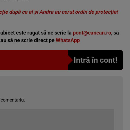
ție după ce el și Andra au cerut ordin de protecție!
ubiect este rugat să ne scrie la
pont@cancan.ro
, să
u să ne scrie direct pe
WhatsApp
Intră în cont!
 comentariu.