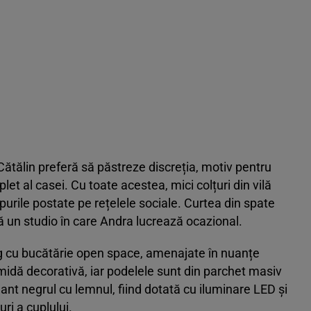
Cătălin preferă să păstreze discreția, motiv pentru
let al casei. Cu toate acestea, mici colțuri din vilă
lipurile postate pe rețelele sociale. Curtea din spate
tă un studio în care Andra lucrează ocazional.
ing cu bucătărie open space, amenajate în nuanțe
ămidă decorativă, iar podelele sunt din parchet masiv
gant negrul cu lemnul, fiind dotată cu iluminare LED și
ri a cuplului.