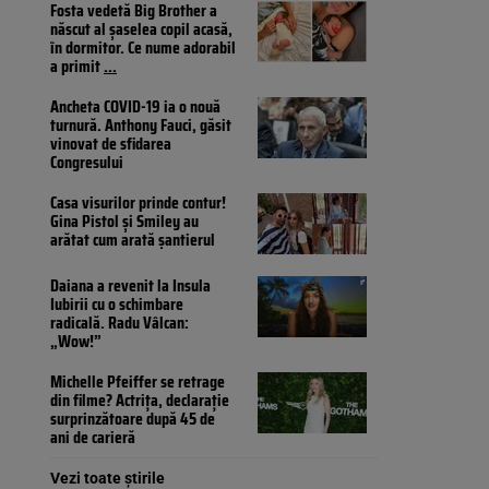
Fosta vedetă Big Brother a
născut al șaselea copil acasă,
în dormitor. Ce nume adorabil
a primit
...
Ancheta COVID-19 ia o nouă
turnură. Anthony Fauci, găsit
vinovat de sfidarea
Congresului
Casa visurilor prinde contur!
Gina Pistol și Smiley au
arătat cum arată șantierul
Daiana a revenit la Insula
Iubirii cu o schimbare
radicală. Radu Vâlcan:
„Wow!”
Michelle Pfeiffer se retrage
din filme? Actrița, declarație
surprinzătoare după 45 de
ani de carieră
Vezi toate știrile