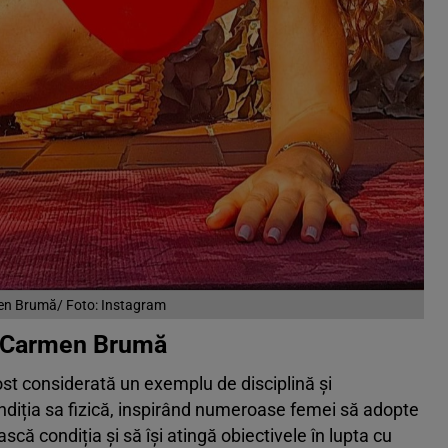
n Brumă/ Foto: Instagram
e Carmen Brumă
st considerată un exemplu de disciplină și
ndiția sa fizică, inspirând numeroase femei să adopte
scă condiția și să își atingă obiectivele în lupta cu