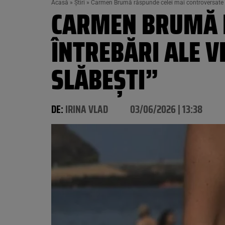
Acasă
»
Știri
»
Carmen Brumă răspunde celei mai controversate într
CARMEN BRUMĂ R
ÎNTREBĂRI ALE V
SLĂBEȘTI”
DE:
IRINA VLAD
03/06/2026 | 13:38