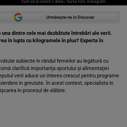
Cum să ții corect o dietă / Sursa foto: Instagram
Urmărește-ne în Discover
na dintre cele mai dezbătute întrebări ale verii.
rea în lupta cu kilogramele în plus? Experta în
vătute subiecte în rândul femeilor au legătură cu
rumă clarifică importanța sportului și alimentației
ceputul verii aduce un interes crescut pentru programe
 pierdere în greutate. În acest context, specialista în
mișcarea în procesul de slăbire.