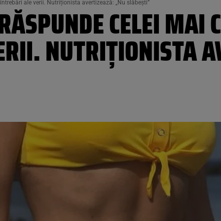
ebări ale verii. Nutriționista avertizează: „Nu slăbești”
ĂSPUNDE CELEI MAI 
ERII. NUTRIȚIONISTA 