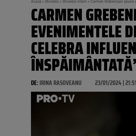
Acasă
»
Showbiz
»
Showbiz intern
»
Carmen Grebenișan spune ade
CARMEN GREBENI
EVENIMENTELE DE
CELEBRA INFLUEN
ÎNSPĂIMÂNTATĂ
DE:
IRINA RASOVEANU
23/01/2024 | 21:5