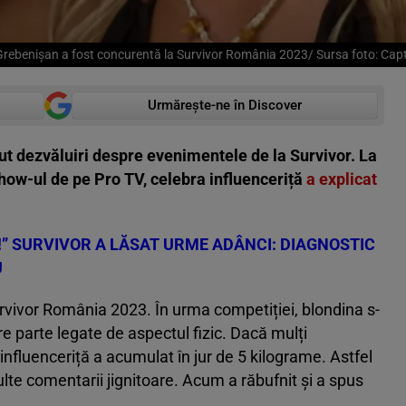
ebenișan a fost concurentă la Survivor România 2023/ Sursa foto: Cap
Urmărește-ne în Discover
t dezvăluiri despre evenimentele de la Survivor. La
show-ul de pe Pro TV, celebra influenceriță
a explicat
!” SURVIVOR A LĂSAT URME ADÂNCI: DIAGNOSTIC
U
rvivor România 2023. În urma competiției, blondina s-
are parte legate de aspectul fizic. Dacă mulți
 influenceriță a acumulat în jur de 5 kilograme. Astfel
ulte comentarii jignitoare. Acum a răbufnit și a spus