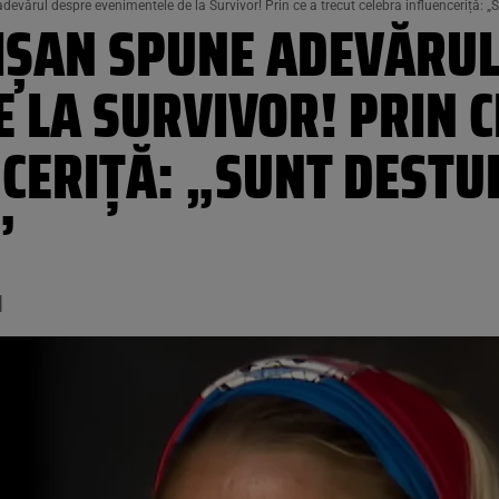
vărul despre evenimentele de la Survivor! Prin ce a trecut celebra influenceriță: „
ȘAN SPUNE ADEVĂRUL
 LA SURVIVOR! PRIN C
CERIȚĂ: „SUNT DESTU
”
1