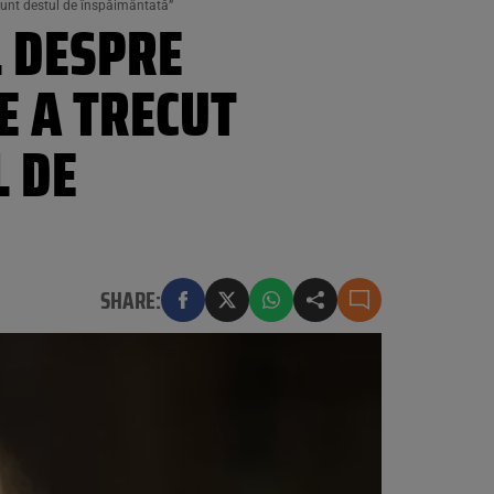
Sunt destul de înspăimântată”
 DESPRE
E A TRECUT
L DE
SHARE: