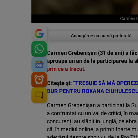
Carmen Gr
Adaugă-ne ca sursă preferată
Carmen Grebenișan (31 de ani) a făcu
aproape un an de la participarea la 
prin ce a trecut
.
Citește și:
”TREBUIE SĂ MĂ OPEREZ
DUR PENTRU ROXANA CIUHULESC
Carmen Grebenișan a participat la Su
a confruntat cu un val de critici, în m
concurenți au slăbit în junglă, celebra
că, în mediul online, a primit foarte m
adevărul despre show-ul de la Pro TV.