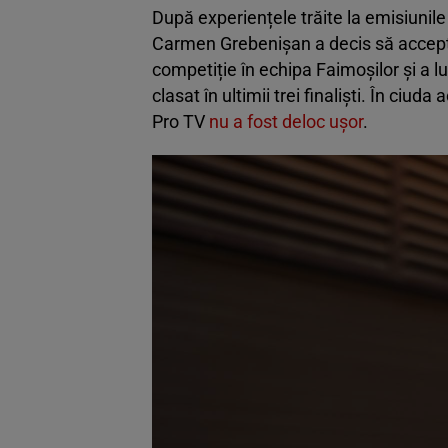
După experiențele trăite la emisiunile
Carmen Grebenișan a decis să accepte
competiție în echipa Faimoșilor și a l
clasat în ultimii trei finaliști. În ciu
Pro TV
nu a fost deloc ușor
.