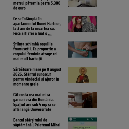
metrul pătrat la peste 5.300
de euro
Ce se întâmplă în
apartamentul Ronei Hartner,
la 3 ani de la moartea sa.
Fiica artistei a luat o
...
Știința schimbă regulile
frumuseții. Ce proporție a
corpului feminin atrage cel
mai mult bărbații
Sărbătoare mare pe 9 august
2026. Sfântul cunoscut
pentru vindecări și ajutor în
momente grele
Cât costă cea mai mică
garsonieră din România.
Spațiul are sub 4 mp și se
află lângă Universitate
Bancul sfârșitului de
săptămână | Prietenul Mihai