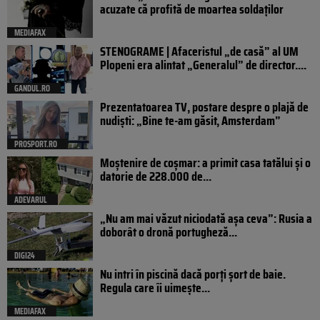
acuzate că profită de moartea soldaților
MEDIAFAX
STENOGRAME | Afaceristul „de casă” al UM
Plopeni era alintat „Generalul” de director....
GANDUL.RO
Prezentatoarea TV, postare despre o plajă de
nudiști: „Bine te-am găsit, Amsterdam”
PROSPORT.RO
Moștenire de coșmar: a primit casa tatălui și o
datorie de 228.000 de...
ADEVARUL
„Nu am mai văzut niciodată așa ceva”: Rusia a
doborât o dronă portugheză...
DIGI24
Nu intri în piscină dacă porți șort de baie.
Regula care îi uimește...
MEDIAFAX