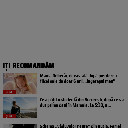
IȚI RECOMANDĂM
Mama Rebecăi, devastată după pierderea
fiicei sale de doar 6 ani. „Îngerașul meu”
ȘTIRI
Ce a pățit o studentă din București, după ce s-a
dus prima dată în Mamaia. La 5:30, a…
ȘTIRI
Schema „văduvelor negre” din Rusia. Femei