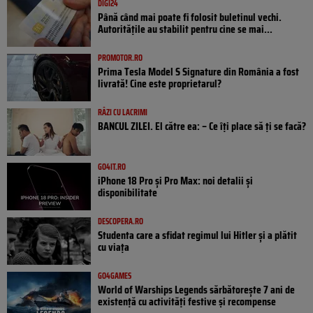
DIGI24
Până când mai poate fi folosit buletinul vechi.
Autoritățile au stabilit pentru cine se mai...
PROMOTOR.RO
Prima Tesla Model S Signature din România a fost
livrată! Cine este proprietarul?
RÂZI CU LACRIMI
BANCUL ZILEI. El către ea: – Ce îți place să ți se facă?
GO4IT.RO
iPhone 18 Pro și Pro Max: noi detalii și
disponibilitate
DESCOPERA.RO
Studenta care a sfidat regimul lui Hitler și a plătit
cu viața
GO4GAMES
World of Warships Legends sărbătorește 7 ani de
existență cu activități festive și recompense