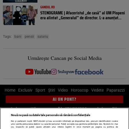
GANDUL.RO
STENOGRAME | Afaceristul „de casă” al UM Plopeni
era alintat „Generalul” de director. L-a anunțat...
Tags:
bani
pensii
salariu
Urmărește Cancan pe Social Media
Home
Exclusiv
Sport
Știri
Video
Horoscop
Vedete
Paparazzi
AI UN PONT?
Scrie-ne pe Whatsapp
, sună la 0741226226 sau trimite mail la
pont@cancan.ro
Nouă ne pasă ca datele tale personale să rămână confidențiale
Noi și partenerii noștri
1017
stocăm și/sau accesăm informații pe dispozitivul dvs., precum identificatorii cookie
unici pentru prelucrarea datelor cu caracter personal. Puteți accepta sau gestiona preferințele dvs. făcând clic mai
Știri interne
Știri externe
Politică
jos, respectiv vă puteți opune utilizării unui interes legitim în orice moment pe pagina cu politica de