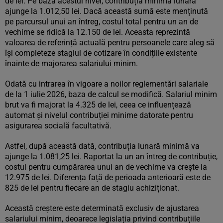
de lei. Pe baza acestui nivel, contribuția minimă lunară
ajunge la 1.012,50 lei. Dacă această sumă este menținută
pe parcursul unui an întreg, costul total pentru un an de
vechime se ridică la 12.150 de lei. Aceasta reprezintă
valoarea de referință actuală pentru persoanele care aleg să
își completeze stagiul de cotizare în condițiile existente
înainte de majorarea salariului minim.
Odată cu intrarea în vigoare a noilor reglementări salariale
de la 1 iulie 2026, baza de calcul se modifică. Salariul minim
brut va fi majorat la 4.325 de lei, ceea ce influențează
automat și nivelul contribuției minime datorate pentru
asigurarea socială facultativă.
Astfel, după această dată, contribuția lunară minimă va
ajunge la 1.081,25 lei. Raportat la un an întreg de contribuție,
costul pentru cumpărarea unui an de vechime va crește la
12.975 de lei. Diferența față de perioada anterioară este de
825 de lei pentru fiecare an de stagiu achiziționat.
Această creștere este determinată exclusiv de ajustarea
salariului minim, deoarece legislația privind contribuțiile