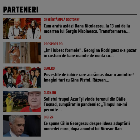
PARTENERI
CE SE ÎNTÂMPLĂ DOCTORE?
Cum arată astăzi Dana Nicolaescu, la 13 ani de la
moartea lui Sergiu Nicolaescu. Transformarea...
PROSPORT.RO
„Îmi iubesc formele”. Georgina Rodriguez s-a pozat
în costum de baie înainte de nunta cu...
CIAO.RO
Poveştile de iubire care au rămas doar o amintire!
Imagini tari cu Gina Pistol, Răzvan...
CLICK.RO
Solistul trupei Azur își vinde terenul din Băile
Tușnad, cumpărat în pandemie: „Timpul nu-mi
permite...
DIGI 24
Ce spune Călin Georgescu despre ideea adoptării
monedei euro, după anunțul lui Nicușor Dan