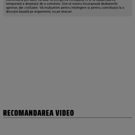
temporară a dreptului de a comenta. Site-ul nostru încurajează dezbaterile
aprinse, dar civilizate. Vă mulțumim pentru înțelegere și pentru contribuția la o
discuție bazată pe argumente, nu pe atacuri.
RECOMANDAREA VIDEO