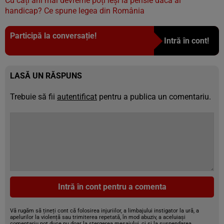
Cu câți ani mai devreme poți ieși la pensie dacă ai
handicap? Ce spune legea din România
Participă la conversație!
Intră în cont!
LASĂ UN RĂSPUNS
Trebuie să fii
autentificat
pentru a publica un comentariu.
Intră în cont pentru a comenta
Vă rugăm să țineți cont că folosirea injuriilor, a limbajului instigator la ură, a
apelurilor la violență sau trimiterea repetată, în mod abuziv, a aceluiași
comentariu pot duce nu doar la ștergerea mesajului, ci și la suspendarea