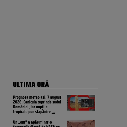
ULTIMA ORĂ
Prognoza meteo azi, 7 august
2026. Canicula cuprinde sudul
României, iar nopțile
tropicale pun stăpânire
...
Un „om” a apărut într-o
fotografie făcută de NASA pe