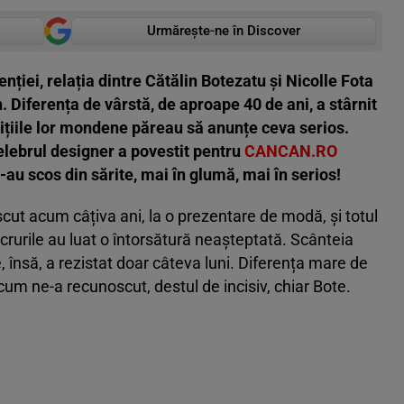
Urmărește-ne în Discover
enției, relația dintre Cătălin Botezatu și Nicolle Fota
. Diferența de vârstă, de aproape 40 de ani, a stârnit
rițiile lor mondene păreau să anunțe ceva serios.
Celebrul designer a povestit pentru
CANCAN.RO
-au scos din sărite, mai în glumă, mai în serios!
scut acum câțiva ani, la o prezentare de modă, și totul
rurile au luat o întorsătură neașteptată. Scânteia
re, însă, a rezistat doar câteva luni. Diferența mare de
cum ne-a recunoscut, destul de incisiv, chiar Bote.