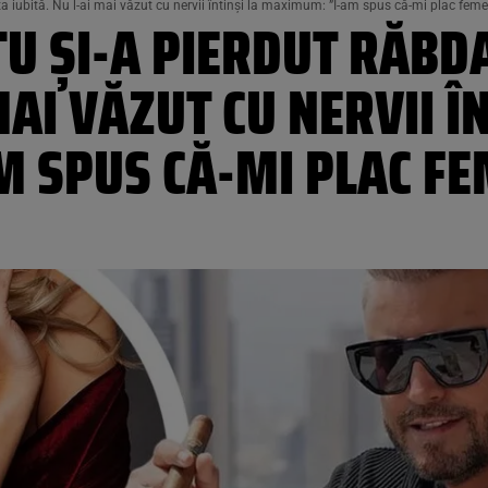
a iubită. Nu l-ai mai văzut cu nervii întinși la maximum: ”I-am spus că-mi plac feme
U ȘI-A PIERDUT RĂBD
MAI VĂZUT CU NERVII Î
 SPUS CĂ-MI PLAC F