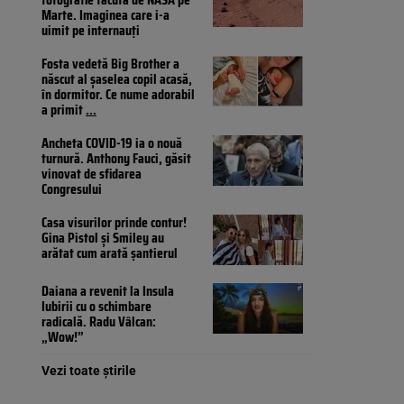
Marte. Imaginea care i-a
uimit pe internauți
Fosta vedetă Big Brother a
născut al șaselea copil acasă,
în dormitor. Ce nume adorabil
a primit
...
Ancheta COVID-19 ia o nouă
turnură. Anthony Fauci, găsit
vinovat de sfidarea
Congresului
Casa visurilor prinde contur!
Gina Pistol și Smiley au
arătat cum arată șantierul
Daiana a revenit la Insula
Iubirii cu o schimbare
radicală. Radu Vâlcan:
„Wow!”
Vezi toate știrile