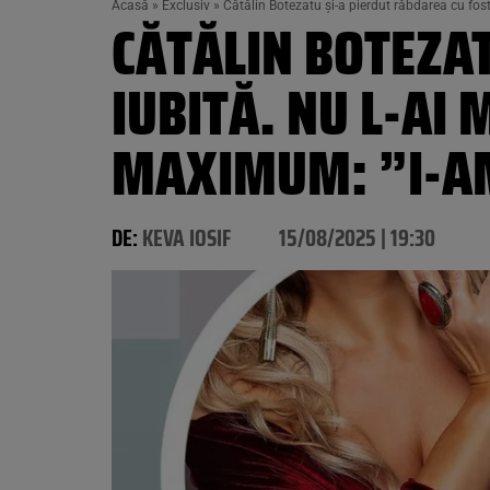
Acasă
»
Exclusiv
»
Cătălin Botezatu și-a pierdut răbdarea cu fost
CĂTĂLIN BOTEZAT
IUBITĂ. NU L-AI 
MAXIMUM: ”I-AM
DE:
KEVA IOSIF
15/08/2025 | 19:30