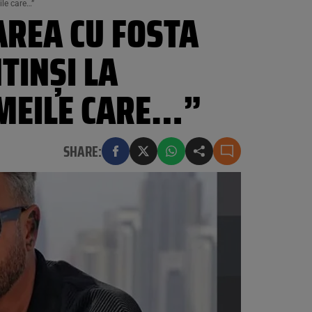
ile care…”
AREA CU FOSTA
NTINȘI LA
EMEILE CARE…”
SHARE: