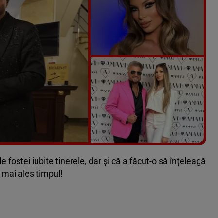
Vezi galeria foto
14 poze
e fostei iubite tinerele, dar și că a făcut-o să înțeleagă
 mai ales timpul!