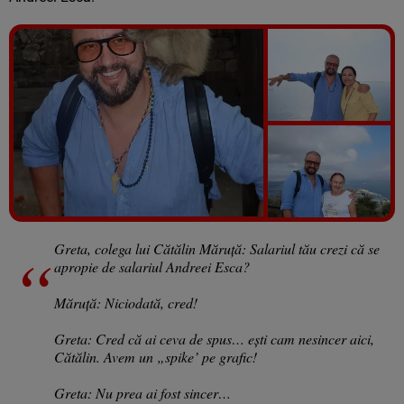
Vezi galeria foto
4 poze
Greta, colega lui Cătălin Măruță: Salariul tău crezi că se
apropie de salariul Andreei Esca?
Măruță: Niciodată, cred!
Greta: Cred că ai ceva de spus… ești cam nesincer aici,
Cătălin. Avem un „spike’ pe grafic!
Greta: Nu prea ai fost sincer…