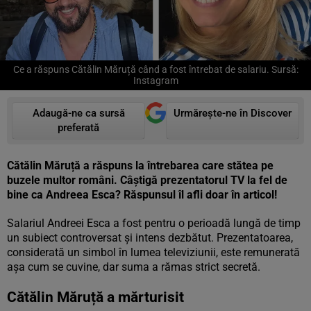
Ce a răspuns Cătălin Măruță când a fost întrebat de salariu. Sursă:
Instagram
Adaugă-ne ca sursă
Urmărește-ne în Discover
preferată
Cătălin Măruță a răspuns la întrebarea care stătea pe
buzele multor români. Câștigă prezentatorul TV la fel de
bine ca Andreea Esca? Răspunsul îl afli doar în articol!
Salariul Andreei Esca a fost pentru o perioadă lungă de timp
un subiect controversat și intens dezbătut. Prezentatoarea,
considerată un simbol în lumea televiziunii, este remunerată
așa cum se cuvine, dar suma a rămas strict secretă.
Cătălin Măruță a mărturisit