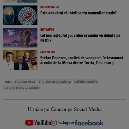
DESCOPERA.RO
Este adevărat că inteligența oamenilor scade?
GO4GAMES
Cel mai așteptat joc video al anului va debuta pe
Netflix
GANDUL.RO
Ștefan Popescu, analiză de weekend. Ce înseamnă
acordul de la Mecca dintre Turcia, Pakistan şi...
Tags:
andreea esca
andreea esca salariu
catalin maruta
catalin maruta salariu
Urmărește Cancan pe Social Media