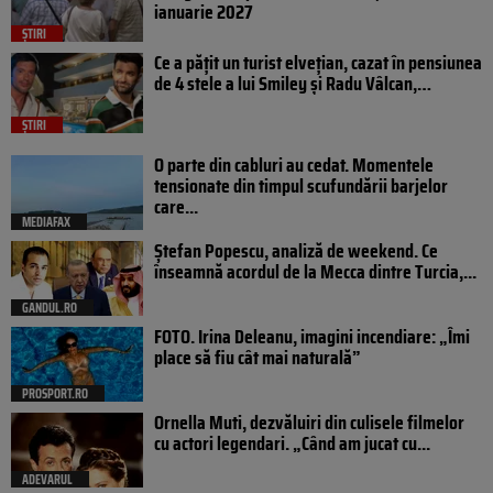
ianuarie 2027
ȘTIRI
Ce a pățit un turist elvețian, cazat în pensiunea
de 4 stele a lui Smiley și Radu Vâlcan,…
ȘTIRI
O parte din cabluri au cedat. Momentele
tensionate din timpul scufundării barjelor
care...
MEDIAFAX
Ștefan Popescu, analiză de weekend. Ce
înseamnă acordul de la Mecca dintre Turcia,...
GANDUL.RO
FOTO. Irina Deleanu, imagini incendiare: „Îmi
place să fiu cât mai naturală”
PROSPORT.RO
Ornella Muti, dezvăluiri din culisele filmelor
cu actori legendari. „Când am jucat cu...
ADEVARUL