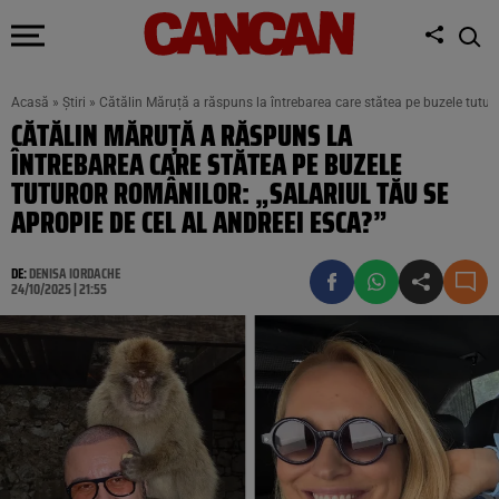
Acasă
»
Știri
»
Cătălin Măruță a răspuns la întrebarea care stătea pe buzele tuturo
CĂTĂLIN MĂRUȚĂ A RĂSPUNS LA
ÎNTREBAREA CARE STĂTEA PE BUZELE
TUTUROR ROMÂNILOR: „SALARIUL TĂU SE
APROPIE DE CEL AL ANDREEI ESCA?”
DE:
DENISA IORDACHE
24/10/2025 | 21:55