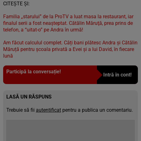
CITEȘTE ȘI:
Familia „starului” de la ProTV a luat masa la restaurant, iar
finalul serii a fost neaşteptat. Cătălin Măruţă, prea prins de
telefon, a “uitat-o” pe Andra în urmă!
Am făcut calculul complet. Câți bani plătesc Andra și Cătălin
Măruță pentru școala privată a Evei și a lui David, în fiecare
lună
Participă la conversație!
Intră în cont!
LASĂ UN RĂSPUNS
Trebuie să fii
autentificat
pentru a publica un comentariu.