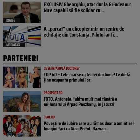
EXCLUSIV Gheorghiu, atac dur la Grindeanu:
Nu e capabil să fie solidar cu...
DIGI24
A „parcat” un elicopter într-un centru de
echitație din Constanța. Pilotul ar fi...
MEDIAFAX
PARTENERI
CE SE ÎNTÂMPLĂ DOCTORE?
TOP 40 – Cele mai sexy femei din lume! Ce dietă
ține ocupanta primului loc
PROSPORT.RO
FOTO. Antonela, iubita mult mai tânără a
milionarului Arpad Paszkany, în jacuzzi
CIAO.RO
Poveştile de iubire care au rămas doar o amintire!
Imagini tari cu Gina Pistol, Răzvan...