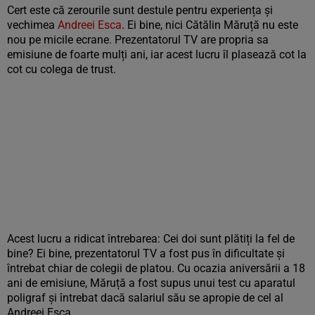
Cert este că zerourile sunt destule pentru experiența și
vechimea
Andreei Esca
. Ei bine, nici Cătălin Măruță nu este
nou pe micile ecrane. Prezentatorul TV are propria sa
emisiune de foarte mulți ani, iar acest lucru îl plasează cot la
cot cu colega de trust.
Acest lucru a ridicat întrebarea: Cei doi sunt plătiți la fel de
bine? Ei bine, prezentatorul TV a fost pus în dificultate și
întrebat chiar de colegii de platou. Cu ocazia aniversării a 18
ani de emisiune, Măruță a fost supus unui test cu aparatul
poligraf și întrebat dacă salariul său se apropie de cel al
Andreei Esca.