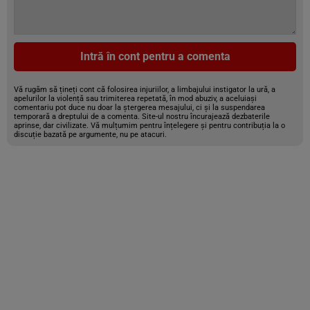
Intră în cont pentru a comenta
Vă rugăm să țineți cont că folosirea injuriilor, a limbajului instigator la ură, a
apelurilor la violență sau trimiterea repetată, în mod abuziv, a aceluiași
comentariu pot duce nu doar la ștergerea mesajului, ci și la suspendarea
temporară a dreptului de a comenta. Site-ul nostru încurajează dezbaterile
aprinse, dar civilizate. Vă mulțumim pentru înțelegere și pentru contribuția la o
discuție bazată pe argumente, nu pe atacuri.