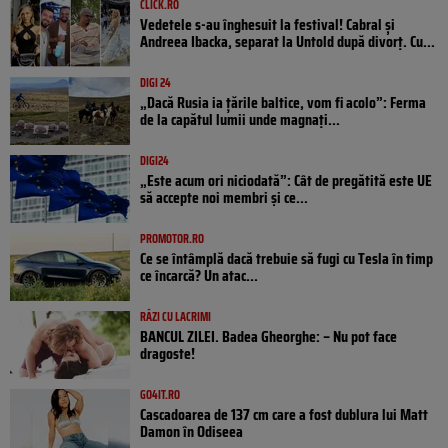
CLICK.RO
Vedetele s-au înghesuit la festival! Cabral și
Andreea Ibacka, separat la Untold după divorț. Cu...
DIGI 24
„Dacă Rusia ia țările baltice, vom fi acolo”: Ferma
de la capătul lumii unde magnați...
DIGI24
„Este acum ori niciodată”: Cât de pregătită este UE
să accepte noi membri și ce...
PROMOTOR.RO
Ce se întâmplă dacă trebuie să fugi cu Tesla în timp
ce încarcă? Un atac...
RÂZI CU LACRIMI
BANCUL ZILEI. Badea Gheorghe: – Nu pot face
dragoste!
GO4IT.RO
Cascadoarea de 137 cm care a fost dublura lui Matt
Damon în Odiseea