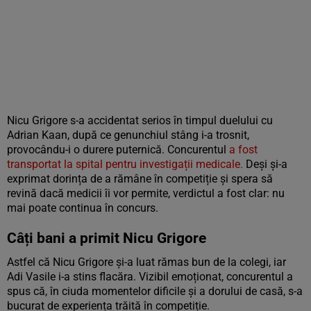
Nicu Grigore s-a accidentat serios în timpul duelului cu
Adrian Kaan, după ce genunchiul stâng i-a trosnit,
provocându-i o durere puternică. Concurentul
a fost
transportat la spital pentru investigații medicale.
Deși și-a
exprimat dorința de a rămâne în competiție și spera să
revină dacă medicii îi vor permite, verdictul a fost clar: nu
mai poate continua în concurs.
Câți bani a primit Nicu Grigore
Astfel că Nicu Grigore și-a luat rămas bun de la colegi, iar
Adi Vasile i-a stins flacăra. Vizibil emoționat, concurentul a
spus că, în ciuda momentelor dificile și a dorului de casă, s-a
bucurat de experiența trăită în competiție.