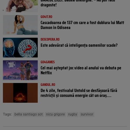
dragoste!
GO4IT.RO
Cascadoarea de 137 cm care a fost dublura lui Matt
Damon în Odiseea
DESCOPERA.RO
Este adevărat că inteligența oamenilor scade?
GO4GAMES
Cel mai așteptat joc video al anului va debuta pe
Netflix
GANDUL.RO
De 4 zile, festivalul Untold se desfășoară fără
restricții și consumă energie cât un oraș....
Tags:
bella santiago sot
nicu grigore
rugby
survivor