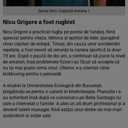
Sursa foto: Captură Antena 1
Nicu Grigore a fost rugbist
Nicu Grigore a practicat rugby pe postul de fundaș, fiind
apreciat pentru viteza, tehnica și spiritul de lider, ajungând
chiar căpitan de echipă. Totuși, din cauza unor accidentări
repetate, a fost nevoit să renunțe la cariera sportivă la doar
19 ani. După o pauză de doi ani, a continuat să joace la nivel
de amatori, însă problemele fizice l-au făcut să accepte că
nu își mai poate urma visul. Ulterior, s-a orientat către
kickboxing pentru o perioadă.
A studiat la Universitatea Ecologică din București,
pregătindu-se pentru o carieră în kinetoterapie. Planurile i s-
au schimbat însă după ce cunoscut-o pe Bella Santiago cu
care a întemeiat o familie. A ales un alt drum profesional și a
devenit talent manager, fiind astăzi unul dintre cei mai mari
susținători ai soției sale.