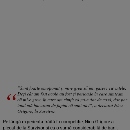
”Sunt foarte emoționat și mi-e greu să îmi găsesc cuvintele.
Deși cât am fost acolo au fost și perioade în care simțeam
că mi-e greu, în care am simțit că mi-e dor de casă, dar per
total mă bucuram de faptul că sunt aici”, a declarat Nicu
Grigore, la Survivor.
Pe lângă experiența trăită în competiție, Nicu Grigore a
plecat de la Survivor și cu o sumă considerabilă de bani.