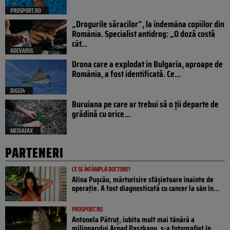
PROSPORT.RO
„Drogurile săracilor”, la îndemâna copiilor din
România. Specialist antidrog: „O doză costă
cât...
ADEVARUL
Drona care a explodat în Bulgaria, aproape de
România, a fost identificată. Ce...
DIGI24
Buruiana pe care ar trebui să o ții departe de
grădină cu orice...
MEDIAFAX
PARTENERI
CE SE ÎNTÂMPLĂ DOCTORE?
Alina Pușcău, mărturisire sfâșietoare înainte de
operație. A fost diagnosticată cu cancer la sân în...
PROSPORT.RO
Antonela Pătruț, iubita mult mai tânără a
milionarului Arpad Paszkany, s-a fotografiat în