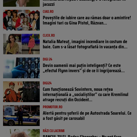
jacuzzi
CIAO.RO
Poveştile de iubire care au rămas doar o amintire!
Imagini tari cu Gina Pistol, Răzvan...
CLICK.RO
Natalia Mateuț, imagini incendiare în costum de
baie. Cum s-a lăsat fotografiată în vacanța din...
DIGI 24
Devin oamenii mai puțin inteligenți? Ce este
„efectul Flynn invers” și de ce îi îngrijorează...
DIGI24
Cum funcționează Sovintern, noua rețea
internațională a „socialiștilor” cu care Kremlinul
atrage recruți din Occident...
PROMOTOR.RO
Alertă pentru șoferii de pe Autostrada Soarelui. Ce
a fost găsit pe carosabil
RÂZI CU LACRIMI
BANCUL ZILEI. Badea Gheorghe: – Nu pot face