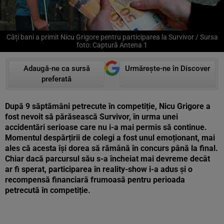
Câți bani a primit Nicu Grigore pentru participarea la Survivor / Sursa
foto: Captură Antena 1
Adaugă-ne ca sursă
Urmărește-ne în Discover
preferată
După 9 săptămâni petrecute în competiție, Nicu Grigore a
fost nevoit să părăsească Survivor, în urma unei
accidentări serioase care nu i-a mai permis să continue.
Momentul despărțirii de colegi a fost unul emoționant, mai
ales că acesta își dorea să rămână în concurs până la final.
Chiar dacă parcursul său s-a încheiat mai devreme decât
ar fi sperat, participarea în reality-show i-a adus și o
recompensă financiară frumoasă pentru perioada
petrecută în competiție.