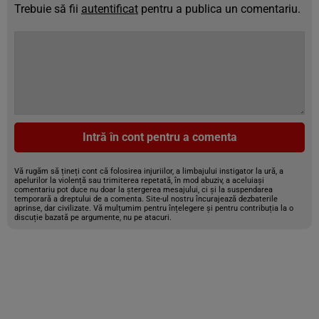
Trebuie să fii
autentificat
pentru a publica un comentariu.
Intră în cont pentru a comenta
Vă rugăm să țineți cont că folosirea injuriilor, a limbajului instigator la ură, a
apelurilor la violență sau trimiterea repetată, în mod abuziv, a aceluiași
comentariu pot duce nu doar la ștergerea mesajului, ci și la suspendarea
temporară a dreptului de a comenta. Site-ul nostru încurajează dezbaterile
aprinse, dar civilizate. Vă mulțumim pentru înțelegere și pentru contribuția la o
discuție bazată pe argumente, nu pe atacuri.