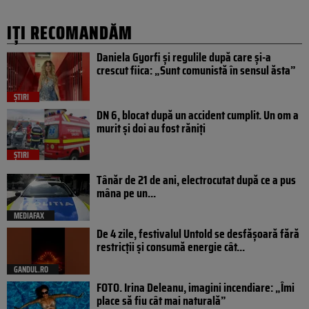
IȚI RECOMANDĂM
Daniela Gyorfi și regulile după care și-a
crescut fiica: „Sunt comunistă în sensul ăsta”
ȘTIRI
DN 6, blocat după un accident cumplit. Un om a
murit și doi au fost răniți
ȘTIRI
Tânăr de 21 de ani, electrocutat după ce a pus
mâna pe un...
MEDIAFAX
De 4 zile, festivalul Untold se desfășoară fără
restricții și consumă energie cât...
GANDUL.RO
FOTO. Irina Deleanu, imagini incendiare: „Îmi
place să fiu cât mai naturală”