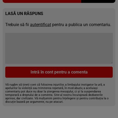
LASĂ UN RĂSPUNS
Trebuie să fii
autentificat
pentru a publica un comentariu.
Intră în cont pentru a comenta
Vă rugăm să țineți cont că folosirea injuriilor, a limbajului instigator la ură, a
apelurilor la violență sau trimiterea repetată, în mod abuziv, a aceluiași
comentariu pot duce nu doar la ștergerea mesajului, ci și la suspendarea
temporară a dreptului de a comenta. Site-ul nostru încurajează dezbaterile
aprinse, dar civilizate. Vă mulțumim pentru înțelegere și pentru contribuția la o
discuție bazată pe argumente, nu pe atacuri.