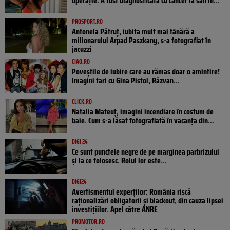
operație. A fost diagnosticată cu cancer la sân în...
PROSPORT.RO
Antonela Pătruț, iubita mult mai tânără a
milionarului Arpad Paszkany, s-a fotografiat în
jacuzzi
CIAO.RO
Poveştile de iubire care au rămas doar o amintire!
Imagini tari cu Gina Pistol, Răzvan...
CLICK.RO
Natalia Mateuț, imagini incendiare în costum de
baie. Cum s-a lăsat fotografiată în vacanța din...
DIGI 24
Ce sunt punctele negre de pe marginea parbrizului
și la ce folosesc. Rolul lor este...
DIGI24
Avertismentul experților: România riscă
raționalizări obligatorii și blackout, din cauza lipsei
investițiilor. Apel către ANRE
PROMOTOR.RO