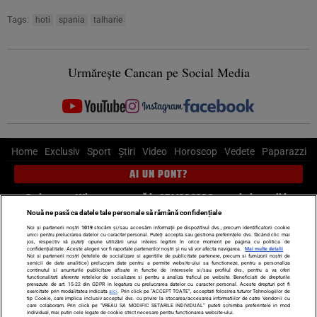
Tags:
hoti
spania
talharie
Urmărește Cancan pe Social Media
Home
Exclusiv
Sport
Știri
Video
Horoscop
Vedete
Paparazzi
AI UN PONT?
Scrie-ne pe Whatsapp
, sună la 0741226226 sau trimite mail la
pont@cancan.ro
Nouă ne pasă ca datele tale personale să rămână confidențiale
Noi și partenerii noștri
1019
stocăm și/sau accesăm informații pe dispozitivul dvs., precum identificatorii cookie
unici pentru prelucrarea datelor cu caracter personal. Puteți accepta sau gestiona preferințele dvs. făcând clic mai
Știri interne
Știri externe
Politică
jos, respectiv vă puteți opune utilizării unui interes legitim în orice moment pe pagina cu politica de
confidențialitate. Aceste alegeri vor fi raportate partenerilor noștri și nu vă vor afecta navigarea.
Mai multe detalii
Noi si partenerii nostri (retelele de socializare si agentiile de publicitate partenere, precum si furnizorii nostri de
servicii de date analitice) prelucram date pentru a permite website-ului sa functioneze, pentru a personaliza
Ultimele stiri
Diete
Insula Iubirii
Dictionar de vise
LIFE STYLE
continutul si anunturile publicitare afisate in functie de interesele si/sau profilul dvs., pentru a va oferi
functionalitati aferente retelelor de socializare si pentru a analiza traficul pe website. Beneficiati de drepturile
Horoscop
prevazute de art. 15-22 din GDPR in legatura cu prelucrarea datelor cu caracter personal. Aceste drepturi pot fi
exercitate prin modalitatea indicata
aici
. Prin click pe “ACCEPT TOATE”, acceptati folosirea tuturor Tehnologiilor de
tip Cookie, care implica inclusiv acceptul dvs. cu privire la stocarea/accesarea informatiilor de catre Vendor-ii cu
Echipa editorială
Termeni si condiții
Politica de confidențialitate
care colaboram. Prin click pe “VREAU SA MODIFIC SETARILE INDIVIDUAL” puteti schimba preferintele in mod
individual, mai putin cele legate de cookie strict necesare pentru functionarea website-ului.