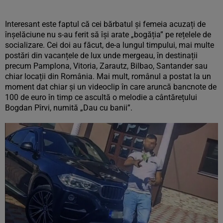
Interesant este faptul că cei bărbatul și femeia acuzați de
înșelăciune nu s-au ferit să își arate „bogăția” pe rețelele de
socializare. Cei doi au făcut, de-a lungul timpului, mai multe
postări din vacanțele de lux unde mergeau, în destinații
precum Pamplona, Vitoria, Zarautz, Bilbao, Santander sau
chiar locații din România. Mai mult, românul a postat la un
moment dat chiar și un videoclip în care aruncă bancnote de
100 de euro în timp ce ascultă o melodie a cântărețului
Bogdan Pîrvi, numită „Dau cu banii”.