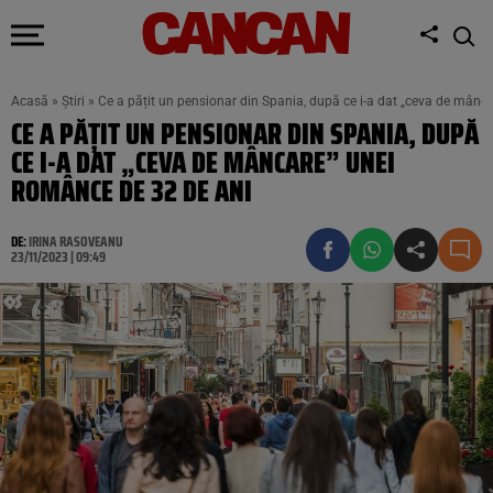
Acasă
»
Știri
»
Ce a pățit un pensionar din Spania, după ce i-a dat „ceva de mânc
CE A PĂȚIT UN PENSIONAR DIN SPANIA, DUPĂ
CE I-A DAT „CEVA DE MÂNCARE” UNEI
ROMÂNCE DE 32 DE ANI
DE:
IRINA RASOVEANU
23/11/2023 | 09:49