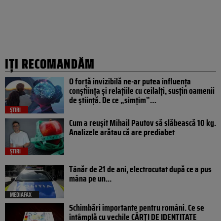
IȚI RECOMANDĂM
O forță invizibilă ne-ar putea influența
conștiința și relațiile cu ceilalți, susțin oamenii
de știință. De ce „simțim”…
ȘTIRI
Cum a reușit Mihail Pautov să slăbească 10 kg.
Analizele arătau că are prediabet
ȘTIRI
Tânăr de 21 de ani, electrocutat după ce a pus
mâna pe un...
MEDIAFAX
Schimbări importante pentru români. Ce se
întâmplă cu vechile CĂRȚI DE IDENTITATE