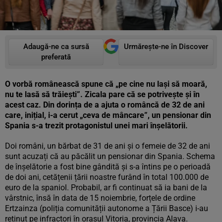
Adaugă-ne ca sursă
Urmărește-ne în Discover
preferată
O vorbă românească spune că „pe cine nu lași să moară,
nu te lasă să trăiești”. Zicala pare că se potrivește și în
acest caz. Din dorința de a ajuta o româncă de 32 de ani
care, inițial, i-a cerut „ceva de mâncare”, un pensionar din
Spania s-a trezit protagonistul unei mari înșelătorii.
Doi români, un bărbat de 31 de ani și o femeie de 32 de ani
sunt acuzați că au păcălit un pensionar din Spania. Schema
de înșelătorie a fost bine gândită și s-a întins pe o perioadă
de doi ani, cetățenii țării noastre furând în total 100.000 de
euro de la spaniol. Probabil, ar fi continuat să ia bani de la
vârstnic, însă în data de 15 noiembrie, forțele de ordine
Ertzainza (poliția comunității autonome a Țării Basce) i-au
reținut pe infractori în orașul Vitoria, provincia Alava.