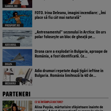
GANDUL.RO
FOTO. Irina Deleanu, imagini incendiare: „Îmi
place să fiu cât mai naturală”
PROSPORT.RO
„Antrenamentul” sezonului în Arctica: Un urs
polar folosește un bloc de gheață pe...
ADEVARUL
Drona care a explodat în Bulgaria, aproape de
România, a fost identificată. Ce...
DIGI24
Adio drumuri repetate după țigări ieftine în
Bulgaria. România limitează la 40 de...
MEDIAFAX
PARTENERI
CE SE ÎNTÂMPLĂ DOCTORE?
Alina Pușcău, mărturisire sfâșietoare înainte de