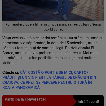
Românul escroc s-a filmat în timp ce arunca în aer cu banii/ Sursa
foto: El Correo
Viața exclusivistă a celor doi români a luat sfârșit în urmă cu
aproximativ o săptămână, în data de 15 noiembrie, atunci
când au fost reținuți de oamenii legii. Potrivit ziarului El
Correo, ambii au avut probleme penale în trecut. Mai mult,
autoritățile nu exclus posibilitatea existenței mai multor
victime.
Citește și:
CÂT COSTĂ O PORȚIE DE MICI, CARTOFI
PRĂJIȚI ȘI UN VIN FIERT LA TÂRGUL DE CRĂCIUN DIN
CRAIOVA. CE PREȚ SE PERCEPE PENTRU O TURĂ ÎN
ROATA PANORAMICĂ
Participă la conversație!
Intră în cont!