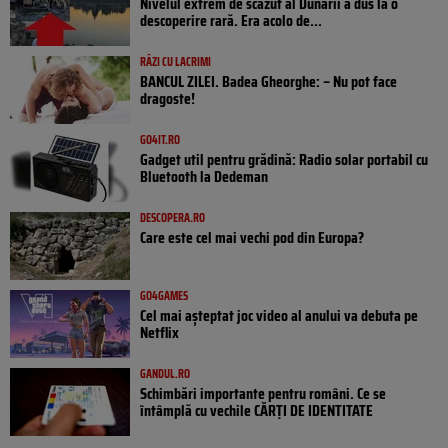
Nivelul extrem de scăzut al Dunării a dus la o
descoperire rară. Era acolo de...
RÂZI CU LACRIMI
BANCUL ZILEI. Badea Gheorghe: – Nu pot face
dragoste!
GO4IT.RO
Gadget util pentru grădină: Radio solar portabil cu
Bluetooth la Dedeman
DESCOPERA.RO
Care este cel mai vechi pod din Europa?
GO4GAMES
Cel mai așteptat joc video al anului va debuta pe
Netflix
GANDUL.RO
Schimbări importante pentru români. Ce se
întâmplă cu vechile CĂRȚI DE IDENTITATE