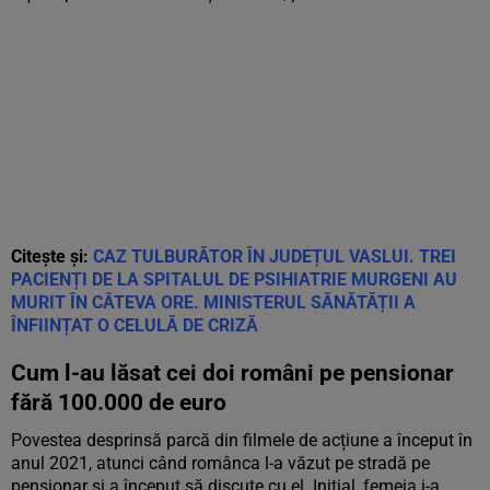
Citește și:
CAZ TULBURĂTOR ÎN JUDEȚUL VASLUI. TREI
PACIENȚI DE LA SPITALUL DE PSIHIATRIE MURGENI AU
MURIT ÎN CÂTEVA ORE. MINISTERUL SĂNĂTĂȚII A
ÎNFIINȚAT O CELULĂ DE CRIZĂ
Cum l-au lăsat cei doi români pe pensionar
fără 100.000 de euro
Povestea desprinsă parcă din filmele de acțiune a început în
anul 2021, atunci când românca l-a văzut pe stradă pe
pensionar și a început să discute cu el. Inițial, femeia i-a