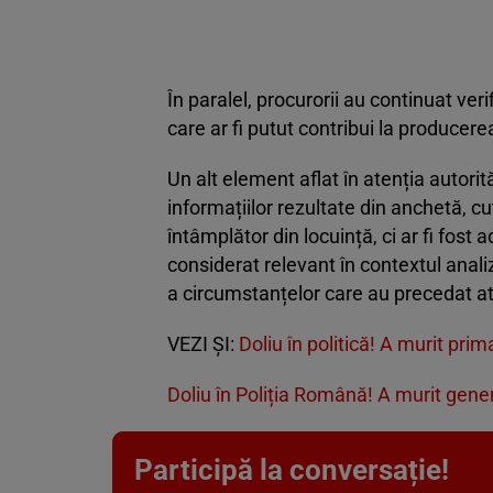
În paralel, procurorii au continuat veri
care ar fi putut contribui la producere
Un alt element aflat în atenția autorită
informațiilor rezultate din anchetă, cuț
întâmplător din locuință, ci ar fi fost
considerat relevant în contextul anali
a circumstanțelor care au precedat at
VEZI ȘI:
Doliu în politică! A murit pr
Doliu în Poliția Română! A murit gene
Participă la conversație!