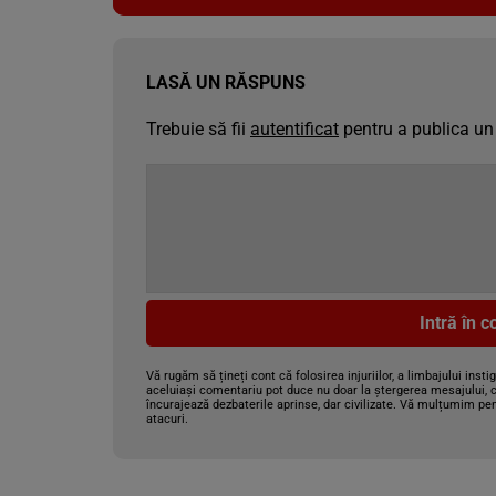
LASĂ UN RĂSPUNS
Trebuie să fii
autentificat
pentru a publica un
Intră în 
Vă rugăm să țineți cont că folosirea injuriilor, a limbajului insti
aceluiași comentariu pot duce nu doar la ștergerea mesajului, c
încurajează dezbaterile aprinse, dar civilizate. Vă mulțumim pen
atacuri.