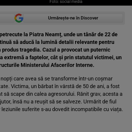
Foto: social media
Urmărește-ne în Discover
petrecute la Piatra Neamț, unde un tânăr de 22 de
ntinuă să aducă la lumină detalii relevante pentru
a produs tragedia. Cazul a provocat un puternic
ța extremă a faptelor, cât și prin statutul victimei, un
tructurile Ministerului Afacerilor Interne.
 nopți care avea să se transforme într-un coșmar
te. Victima, un bărbat în vârstă de 50 de ani, a fost
at să scape din calea agresorului. Rănit grav, acesta a
jutor, însă nu a reușit să se salveze. Urmărit de fiul
r leziunile suferite s-au dovedit incompatibile cu viața.