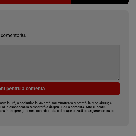
 comentariu.
cont pentru a comenta
gator la ură, a apelurilor la violență sau trimiterea repetată, în mod abuziv, a
i și la suspendarea temporară a dreptului de a comenta. Site-ul nostru
tru înțelegere și pentru contribuția la o discuție bazată pe argumente, nu pe