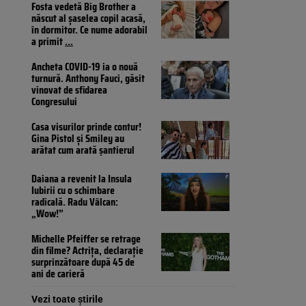
Fosta vedetă Big Brother a
născut al șaselea copil acasă,
în dormitor. Ce nume adorabil
a primit
...
Ancheta COVID-19 ia o nouă
turnură. Anthony Fauci, găsit
vinovat de sfidarea
Congresului
Casa visurilor prinde contur!
Gina Pistol și Smiley au
arătat cum arată șantierul
Daiana a revenit la Insula
Iubirii cu o schimbare
radicală. Radu Vâlcan:
„Wow!”
Michelle Pfeiffer se retrage
din filme? Actrița, declarație
surprinzătoare după 45 de
ani de carieră
Vezi toate știrile