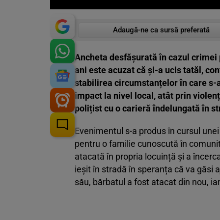
Adaugă-ne ca sursă preferată
Ancheta desfășurată în cazul crimei 
ani este acuzat că și-a ucis tatăl, co
stabilirea circumstanțelor în care s-
impact la nivel local, atât prin violen
polițist cu o carieră îndelungată în s
Evenimentul s-a produs în cursul unei
pentru o familie cunoscută în comunita
atacată în propria locuință și a încerc
ieșit în stradă în speranța că va găsi a
său, bărbatul a fost atacat din nou, ia