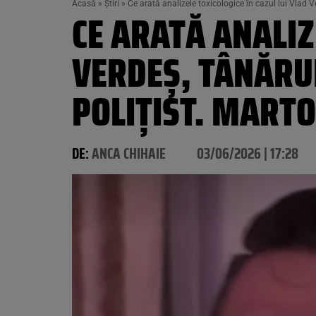
Acasă
»
Știri
»
Ce arată analizele toxicologice în cazul lui Vlad V
CE ARATĂ ANALIZ
VERDEȘ, TÂNĂRUL
POLIȚIST. MARTO
DE:
ANCA CHIHAIE
03/06/2026 | 17:28