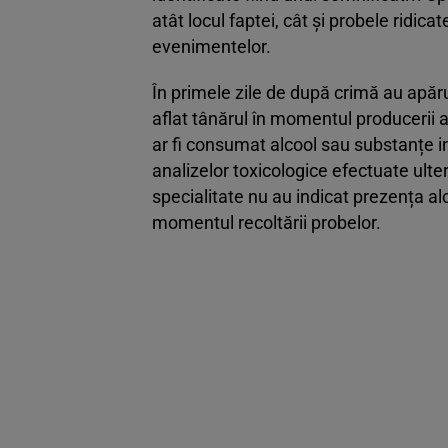
atât locul faptei, cât și probele ridic
evenimentelor.
În primele zile de după crimă au apăru
aflat tânărul în momentul producerii a
ar fi consumat alcool sau substanțe i
analizelor toxicologice efectuate ulte
specialitate nu au indicat prezența alc
momentul recoltării probelor.