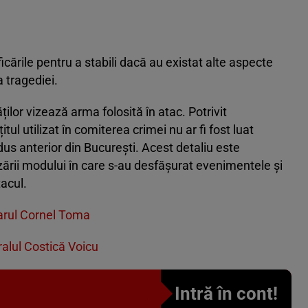
ficările pentru a stabili dacă au existat alte aspecte
a tragediei.
ților vizează arma folosită în atac. Potrivit
itul utilizat în comiterea crimei nu ar fi fost luat
 adus anterior din București. Acest detaliu este
zării modului în care s-au desfășurat evenimentele și
acul.
imarul Cornel Toma
ralul Costică Voicu
Intră în cont!