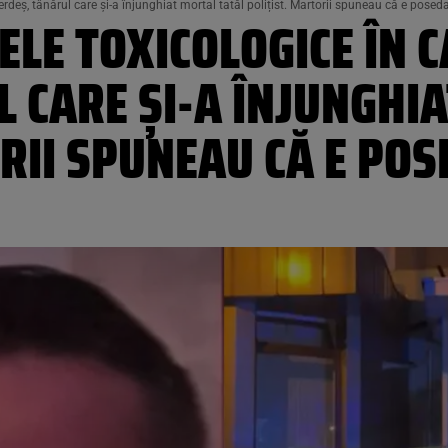
erdeș, tânărul care și-a înjunghiat mortal tatăl polițist. Martorii spuneau că e poseda
ELE TOXICOLOGICE ÎN C
 CARE ȘI-A ÎNJUNGHI
RII SPUNEAU CĂ E POS