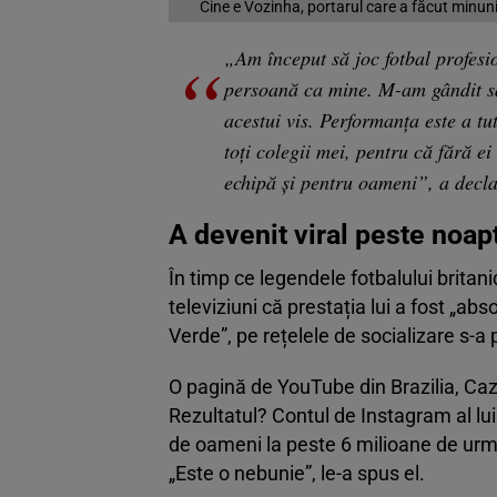
Cine e Vozinha, portarul care a făcut minuni
„Am început să joc fotbal profesio
persoană ca mine. M-am gândit să
acestui vis. Performanța este a t
toți colegii mei, pentru că fără e
echipă și pentru oameni”, a decl
A devenit viral peste noap
În timp ce legendele fotbalului brita
televiziuni că prestația lui a fost „abs
Verde”, pe rețelele de socializare s-a
O pagină de YouTube din Brazilia, CazeT
Rezultatul? Contul de Instagram al lu
de oameni la peste 6 milioane de urmă
„Este o nebunie”, le-a spus el.