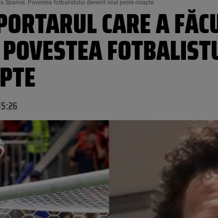
a Spaniei. Povestea fotbalistului devenit viral peste noapte
 PORTARUL CARE A FĂC
 POVESTEA FOTBALIST
APTE
15:26