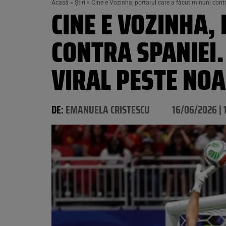
Acasă
»
Știri
»
Cine e Vozinha, portarul care a făcut minuni contr
CINE E VOZINHA,
CONTRA SPANIEI.
VIRAL PESTE NO
DE:
EMANUELA CRISTESCU
16/06/2026 | 