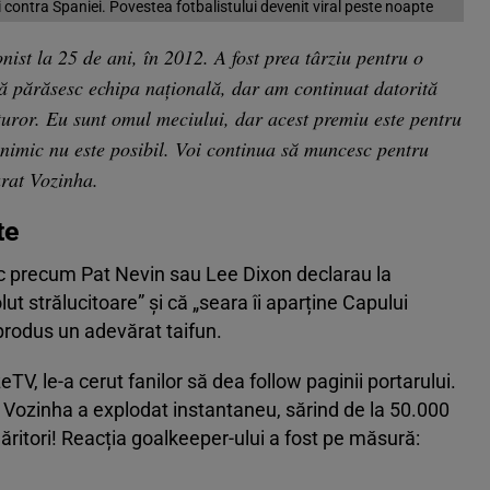
 contra Spaniei. Povestea fotbalistului devenit viral peste noapte
nist la 25 de ani, în 2012. A fost prea târziu pentru o
 părăsesc echipa națională, dar am continuat datorită
uturor. Eu sunt omul meciului, dar acest premiu este pentru
i nimic nu este posibil. Voi continua să muncesc pentru
arat Vozinha.
te
nic precum Pat Nevin sau Lee Dixon declarau la
olut strălucitoare” și că „seara îi aparține Capului
 produs un adevărat taifun.
V, le-a cerut fanilor să dea follow paginii portarului.
i Vozinha a explodat instantaneu, sărind de la 50.000
ritori! Reacția goalkeeper-ului a fost pe măsură: