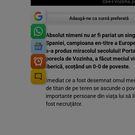
Cine e Vozinha, p
Adaugă-ne ca sursă preferată
Absolut nimeni nu ar fi pariat un sin
Spaniei, campioana en-titre a Europei
s-a produs miracolul secolului! Port
porecla de Vozinha, a făcut meciul vie
iberică, scoțând un 0-0 de poveste.
Imediat ce a fost desemnat omul meciul
de titan de pe teren se ascunde o poves
importante persoane din viața lui să 
fost necruțător.