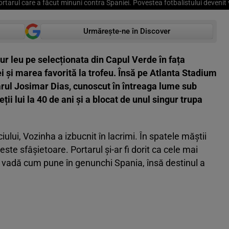
ortarul care a făcut minuni contra Spaniei. Povestea fotbalistului devenit 
Urmărește-ne în Discover
gur leu pe selecționata din Capul Verde în fața
 și marea favorită la trofeu. Însă pe Atlanta Stadium
arul Josimar Dias, cunoscut în întreaga lume sub
ții lui la 40 de ani și a blocat de unul singur trupa
ui, Vozinha a izbucnit în lacrimi. În spatele măștii
te sfâșietoare. Portarul și-ar fi dorit ca cele mai
îl vadă cum pune în genunchi Spania, însă destinul a