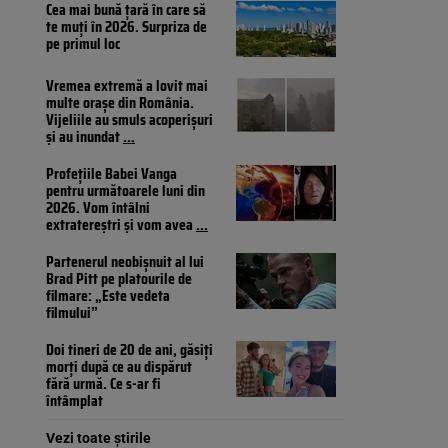
Cea mai bună țară în care să
te muți în 2026. Surpriza de
pe primul loc
Vremea extremă a lovit mai
multe orașe din România.
Vijeliile au smuls acoperișuri
și au inundat
...
Profețiile Babei Vanga
pentru următoarele luni din
2026. Vom întâlni
extratereștri și vom avea
...
Partenerul neobișnuit al lui
Brad Pitt pe platourile de
filmare: „Este vedeta
filmului”
Doi tineri de 20 de ani, găsiți
morți după ce au dispărut
fără urmă. Ce s-ar fi
întâmplat
Vezi toate știrile