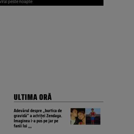
viral peste noapte
ULTIMA ORĂ
Adevărul despre „burtica de
gravidă” a actriței Zendaya.
Imaginea i-a pus pe jar pe
fanii lui
...