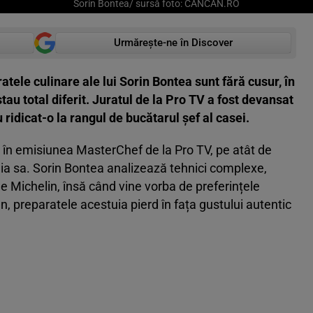
Sorin Bontea/ sursă foto: CANCAN.RO
Urmărește-ne în Discover
ele culinare ale lui Sorin Bontea sunt fără cusur, în
tau total diferit. Juratul de la Pro TV a fost devansat
u ridicat-o la rangul de bucătarul șef al casei.
at în emisiunea MasterChef de la Pro TV, pe atât de
ia sa. Sorin Bontea analizează tehnici complexe,
ele Michelin, însă când vine vorba de preferințele
ian, preparatele acestuia pierd în fața gustului autentic