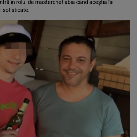
 intră în rolul de masterchef abia când aceștia își
 sofisticate.