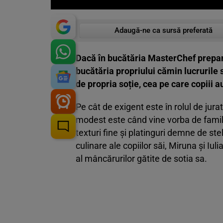
Adaugă-ne ca sursă preferată
Dacă în bucătăria MasterChef preparat
bucătăria propriului cămin lucrurile s
de propria soție, cea pe care copiii a
Pe cât de exigent este în rolul de jur
modest este când vine vorba de famil
texturi fine și platinguri demne de st
culinare ale copiilor săi, Miruna și Iul
al mâncărurilor gătite de sotia sa.