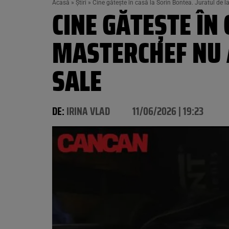
Acasă
»
Știri
»
Cine gătește în casă la Sorin Bontea. Juratul de la
CINE GĂTEȘTE ÎN
MASTERCHEF NU A
SALE
DE:
IRINA VLAD
11/06/2026 | 19:23