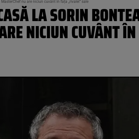
 MasterChef nu are niciun cuvânt în fața „rivalei” sale
 CASĂ LA SORIN BONTEA
RE NICIUN CUVÂNT ÎN 