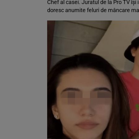
Chef al casei. Juratul de la Pro TV își
doresc anumite feluri de mâncare mai