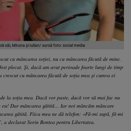
iii săi, Miruna și Iulian/ sursă foto: social media
crescut cu mâncarea soției, nu cu mâncarea făcută de mine.
ost plecat. Și, dacă am avut perioade foarte lungi de timp
 au crescut cu mâncarea făcută de soția mea și cumva ei
de la soția mea. Dacă vor paste, dacă vor să mai fac nu
ac eu! Dar mâncarea gătită… Iar noi mâncăm mâncare
âncarea gătită. Fiica mea ne dă telefon: «Fă-mi supă, fă-mi
, a declarat Sorin Bontea pentru Libertatea.