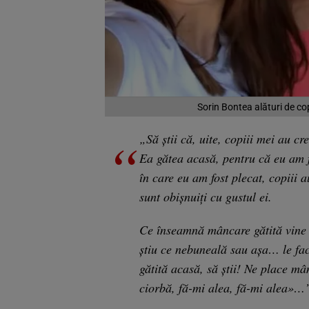
Sorin Bontea alături de cop
„Să știi că, uite, copiii mei au 
Ea gătea acasă, pentru că eu am f
în care eu am fost plecat, copiii
sunt obișnuiți cu gustul ei.
Ce înseamnă mâncare gătită vine 
știu ce nebuneală sau așa… le f
gătită acasă, să știi! Ne place m
ciorbă, fă-mi alea, fă-mi alea»…”