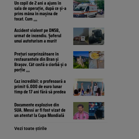
Un copil de 2 ani a ajuns în
sala de operație, după ce și-a
prins mâna în mașina de
tocat. Cum
...
Accident violent pe DN58,
urmat de incendiu. Șoferul
unui autoturism a murit
Prețuri surprinzătoare în
restaurantele din Bran și
Brașov. Cât costă o ciorbă și o
porție
...
Caz incredibil: o profesoară a
primit 6.000 de euro lunar
timp de 17 ani fără să predea
Documente explozive din
SUA. Messi ar fi fost vizat de
un atentat la Cupa Mondială
Vezi toate știrile