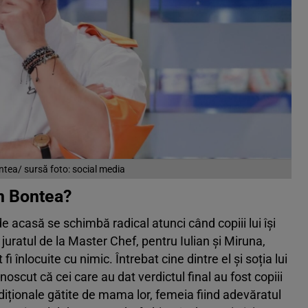
ntea/ sursă foto: social media
in Bontea?
e acasă se schimbă radical atunci când copiii lui își
juratul de la Master Chef, pentru Iulian și Miruna,
 înlocuite cu nimic. Întrebat cine dintre el și soția lui
oscut că cei care au dat verdictul final au fost copiii
adiționale gătite de mama lor, femeia fiind adevăratul