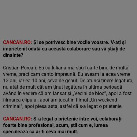
CANCAN.RO
: Și se potrivesc bine vocile voastre. V-ați și
împrietenit odată cu această colaborare sau vă știați de
dinainte?
Cristian Porcari: Eu cu Iuliana mă știu foarte bine de multă
vreme, practicam canto împreună. Eu aveam la acea vreme
13 ani, iar ea 10 ani, ceva de genul. De atunci ținem legătura,
nu atât de mult cât am ținut legătura în ultima perioadă
având în vedere că am lansat și „Vecini de bloc”, apoi a fost
filmarea clipului, apoi am jucat în filmul „Un weekend
criminal”, apoi piesa asta, astfel că s-a legat o prietenie.
CANCAN.RO
: S-a legat o prietenie între voi, colaborați
foarte bine profesional, acum, știi cum e, lumea
speculează că ar fi ceva mai mult.