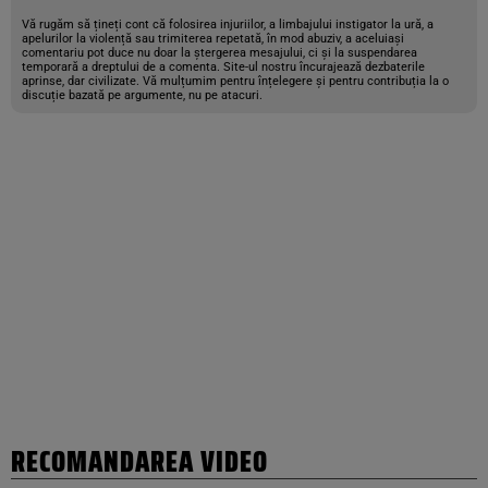
Vă rugăm să țineți cont că folosirea injuriilor, a limbajului instigator la ură, a
apelurilor la violență sau trimiterea repetată, în mod abuziv, a aceluiași
comentariu pot duce nu doar la ștergerea mesajului, ci și la suspendarea
temporară a dreptului de a comenta. Site-ul nostru încurajează dezbaterile
aprinse, dar civilizate. Vă mulțumim pentru înțelegere și pentru contribuția la o
discuție bazată pe argumente, nu pe atacuri.
RECOMANDAREA VIDEO