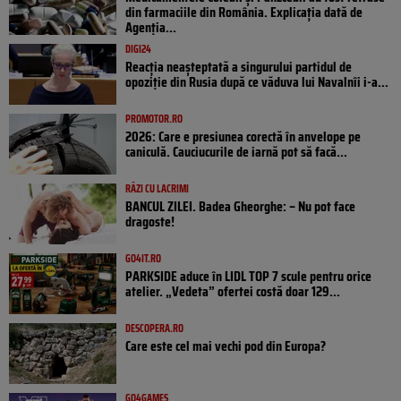
din farmaciile din România. Explicația dată de
Agenția...
DIGI24
Reacția neașteptată a singurului partidul de
opoziţie din Rusia după ce văduva lui Navalnîi i-a...
PROMOTOR.RO
2026: Care e presiunea corectă în anvelope pe
caniculă. Cauciucurile de iarnă pot să facă...
RÂZI CU LACRIMI
BANCUL ZILEI. Badea Gheorghe: – Nu pot face
dragoste!
GO4IT.RO
PARKSIDE aduce în LIDL TOP 7 scule pentru orice
atelier. „Vedeta” ofertei costă doar 129...
DESCOPERA.RO
Care este cel mai vechi pod din Europa?
GO4GAMES