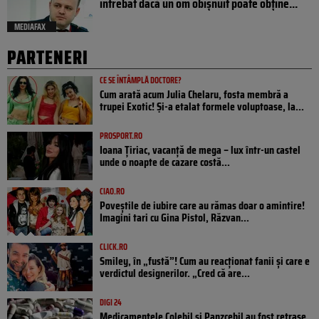
întrebat dacă un om obișnuit poate obține...
MEDIAFAX
PARTENERI
CE SE ÎNTÂMPLĂ DOCTORE?
Cum arată acum Julia Chelaru, fosta membră a
trupei Exotic! Și-a etalat formele voluptoase, la...
PROSPORT.RO
Ioana Țiriac, vacanță de mega – lux într-un castel
unde o noapte de cazare costă...
CIAO.RO
Poveştile de iubire care au rămas doar o amintire!
Imagini tari cu Gina Pistol, Răzvan...
CLICK.RO
Smiley, în „fustă”! Cum au reacționat fanii și care e
verdictul designerilor. „Cred că are...
DIGI 24
Medicamentele Colebil și Panzcebil au fost retrase