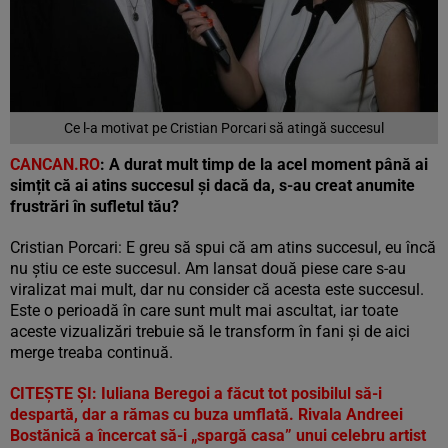
Ce l-a motivat pe Cristian Porcari să atingă succesul
CANCAN.RO
: A durat mult timp de la acel moment până ai
simțit că ai atins succesul și dacă da, s-au creat anumite
frustrări în sufletul tău?
Cristian Porcari: E greu să spui că am atins succesul, eu încă
nu știu ce este succesul. Am lansat două piese care s-au
viralizat mai mult, dar nu consider că acesta este succesul.
Este o perioadă în care sunt mult mai ascultat, iar toate
aceste vizualizări trebuie să le transform în fani și de aici
merge treaba continuă.
CITEȘTE ȘI:
Iuliana Beregoi a făcut tot posibilul să-i
despartă, dar a rămas cu buza umflată. Rivala Andreei
Bostănică a încercat să-i „spargă casa” unui celebru artist