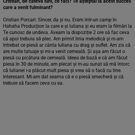
Cristian, de câteva luni, ce faci? Te așteptai la acest succes
care a venit fulminant?
Cristian Porcari: Sincer, da și nu. Eram într-un camp în
Hahaha Producțion la care e și Iuliana și eu eram la filmări la
Te cunosc de undeva. Aveam la dispoziție 2 ore să fac ceva
că apoi trebuia să plec. Am primit linia melodică și m-am
întrebat ce piesă ar cânta Iuliana cu drag și suflet. Am zis că
are multe tatuaje și mi-a venit cerneală. Și așa am făcut o
piesă cu picătura de cerneală. Ideea de bază e că am făcut
piesa în 30 de minute, am plecat și m-au sunat să mă întorc
că Iulianei i-a plăcut mult piesa și vrea să o facă cu tine.
Interesant. Mi-am dat seama că e o piesă smecheră și că
trebuie să facem ceva cu ea.