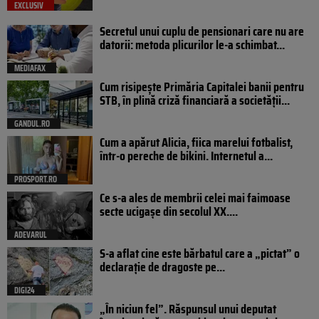
EXCLUSIV
Secretul unui cuplu de pensionari care nu are
datorii: metoda plicurilor le-a schimbat...
MEDIAFAX
Cum risipește Primăria Capitalei banii pentru
STB, în plină criză financiară a societății...
GANDUL.RO
Cum a apărut Alicia, fiica marelui fotbalist,
într-o pereche de bikini. Internetul a...
PROSPORT.RO
Ce s-a ales de membrii celei mai faimoase
secte ucigașe din secolul XX....
ADEVARUL
S-a aflat cine este bărbatul care a „pictat” o
declarație de dragoste pe...
DIGI24
„În niciun fel”. Răspunsul unui deputat