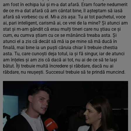
am fost în echipa lui și m-a dat afară. Eram foarte nedumerit
de ce m-a dat afară că am cântat bine, îl așteptam să iasă
afară să vorbesc cu el. Mi-a zis așa: Tu ai tot pachetul, voce
ai, pari inteligent, carismă ai, ce vrei de la mine? Și atunci am
stat și m-am gândit că erau mulți tineri care nu știau ce și
cum, eu cumva știam cu ce se mănâncă treaba asta. Și
atunci el a zis că decât să mă ia pe mine să mă ducă în
finală, mai bine ia un puști căruia chiar îi trebuie chestia
asta. Tu, care cunoști deja totul, ia și fă singur, iar de atunci
am înțeles și am zis că dacă ai tot, nu ai de ce să te lași
bătut. Îți trebuie multă încredere și răbdare, dacă nu ai
răbdare, nu reușești. Succesul trebuie să te prindă muncind.