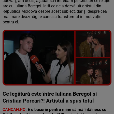
adevăr), am decis, așadar să-l întrebăm pe Cristian ce relație
are cu Iuliana Beregoi. Iată ce ne-a dezvăluit artistul din
Republica Moldova despre acest subiect, dar și despre cea
mai mare deazmăgire care s-a transformat în motivație
pentru el.
Vezi galeria foto
6 poze
Ce legătură este între Iuliana Beregoi și
Cristian Porcari?! Artistul a spus totul
CANCAN.RO
: E o bucurie pentru mine să mă întâlnesc cu