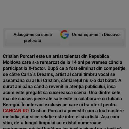
Adaugă-ne ca sursă
Urmărește-ne în Discover
preferată
Cristian Porcari este un artist talentat din Republica
Moldova care s-a remarcat de la 14 ani pe vremea când a
participat la X-factor. După ce a fost eliminat din competiție
de către Carla`s Dreams, artist al cărui timbru vocal se
aseamănă cu al lui Cristian, cântărețul nu s-a dat bătut. A
durat ani până când a revenit în atenția publicului, însă
acum este pregătit să cucerească scena. Una dintre cele
mai de succes piese ale sale este în colaborare cu Iuliana
Beregoi. În interviul exclusiv pe care ni l-a oferit pentru
CANCAN.RO
, Cristian Porcari a povestit cum a luat naștere
melodia, dar și ce relație este între el și artistă. Așa cum
știm, de-a lungul timpului au existat numeroase
controverse privind legătura lor, însă niciunul nu a ieșit să