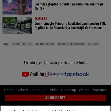
Cel mai așteptat joc video al anului va debuta pe
Netflix
GANDUL.RO
Cum risipește Primăria Capitalei banii pentru STB,
în plină criză financiară a societății de transport
Tags:
cristian porcari
iuliana beregoi
picatura de cerneala
x factor
Urmărește Cancan pe Social Media
Home
Exclusiv
Sport
Știri
Video
Horoscop
Vedete
Paparazzi
AI UN PONT?
Scrie-ne pe Whatsapp
, sună la 0741226226 sau trimite mail la