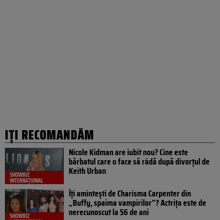
IȚI RECOMANDĂM
Nicole Kidman are iubit nou? Cine este
bărbatul care o face să râdă după divorțul de
Keith Urban
SHOWBIZ
INTERNAȚIONAL
Îți amintești de Charisma Carpenter din
„Buffy, spaima vampirilor”? Actrița este de
nerecunoscut la 56 de ani
SHOWBIZ