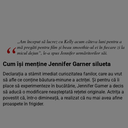
„Am început să lucrez cu Kelly acum câteva luni pentru a
mă pregăti pentru film și beau smoothie-ul ei în fiecare zi la
micul dejun”, le-a spus Jennifer urmăritorilor săi.
Cum își menține Jennifer Garner silueta
Declarația a stârnit imediat curiozitatea fanilor, care au vrut
să afle ce conține băutura-minune a actriței. Și pentru că îi
place să experimenteze în bucătărie, Jennifer Garner a decis
să aducă o modificare neașteptată rețetei originale. Actrița a
povestit că, într-o dimineață, a realizat că nu mai avea afine
proaspete în frigider.