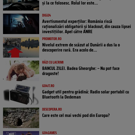
și la ce folosesc. Rolul lor este...
DIGI24
Avertismentul experților: România riscă
raționalizări obligatorii și blackout, din cauza lipsei
investițiilor. Apel către ANRE
PROMOTOR.RO
Nivelul extrem de scăzut al Dunării a dus la o
descoperire rară. Era acolo de...
RÂZI CU LACRIMI
BANCUL ZILEI. Badea Gheorghe: – Nu pot face
dragoste!
GO4IT.RO
Gadget util pentru grădină: Radio solar portabil cu
Bluetooth la Dedeman
DESCOPERA.RO
Care este cel mai vechi pod din Europa?
GO4GAMES