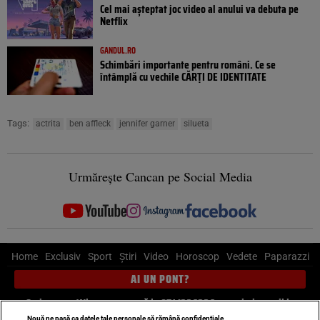
Cel mai așteptat joc video al anului va debuta pe
Netflix
GANDUL.RO
Schimbări importante pentru români. Ce se
întâmplă cu vechile CĂRȚI DE IDENTITATE
Tags:
actrita
ben affleck
jennifer garner
silueta
Urmărește Cancan pe Social Media
Home
Exclusiv
Sport
Știri
Video
Horoscop
Vedete
Paparazzi
AI UN PONT?
Scrie-ne pe Whatsapp
, sună la 0741226226 sau trimite mail la
Nouă ne pasă ca datele tale personale să rămână confidențiale