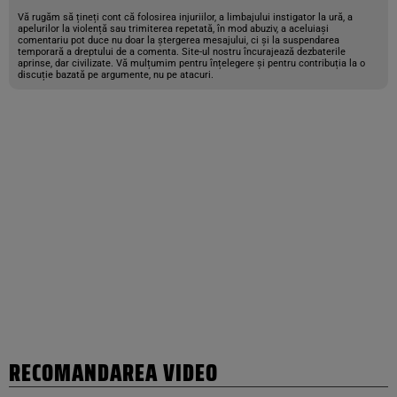
Vă rugăm să țineți cont că folosirea injuriilor, a limbajului instigator la ură, a
apelurilor la violență sau trimiterea repetată, în mod abuziv, a aceluiași
comentariu pot duce nu doar la ștergerea mesajului, ci și la suspendarea
temporară a dreptului de a comenta. Site-ul nostru încurajează dezbaterile
aprinse, dar civilizate. Vă mulțumim pentru înțelegere și pentru contribuția la o
discuție bazată pe argumente, nu pe atacuri.
RECOMANDAREA VIDEO