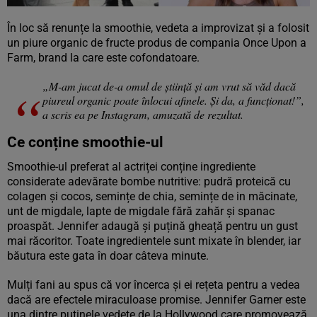
În loc să renunțe la smoothie, vedeta a improvizat și a folosit
un piure organic de fructe produs de compania Once Upon a
Farm, brand la care este cofondatoare.
„M-am jucat de-a omul de știință și am vrut să văd dacă
piureul organic poate înlocui afinele. Și da, a funcționat!”,
a scris ea pe Instagram, amuzată de rezultat.
Ce conține smoothie-ul
Smoothie-ul preferat al actriței conține ingrediente
considerate adevărate bombe nutritive: pudră proteică cu
colagen și cocos, semințe de chia, semințe de in măcinate,
unt de migdale, lapte de migdale fără zahăr și spanac
proaspăt. Jennifer adaugă și puțină gheață pentru un gust
mai răcoritor. Toate ingredientele sunt mixate în blender, iar
băutura este gata în doar câteva minute.
Mulți fani au spus că vor încerca și ei rețeta pentru a vedea
dacă are efectele miraculoase promise. Jennifer Garner este
una dintre puținele vedete de la Hollywood care promovează