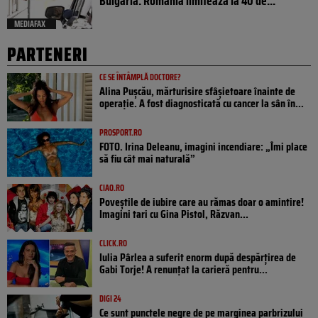
Bulgaria. România limitează la 40 de...
MEDIAFAX
PARTENERI
CE SE ÎNTÂMPLĂ DOCTORE?
Alina Pușcău, mărturisire sfâșietoare înainte de
operație. A fost diagnosticată cu cancer la sân în...
PROSPORT.RO
FOTO. Irina Deleanu, imagini incendiare: „Îmi place
să fiu cât mai naturală”
CIAO.RO
Poveştile de iubire care au rămas doar o amintire!
Imagini tari cu Gina Pistol, Răzvan...
CLICK.RO
Iulia Pârlea a suferit enorm după despărțirea de
Gabi Torje! A renunțat la carieră pentru...
DIGI 24
Ce sunt punctele negre de pe marginea parbrizului