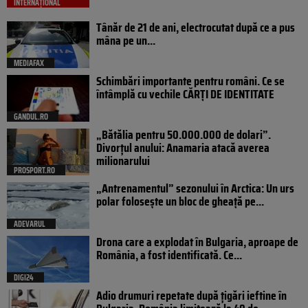
INTERNAȚIONAL
Tânăr de 21 de ani, electrocutat după ce a pus
mâna pe un...
MEDIAFAX
Schimbări importante pentru români. Ce se
întâmplă cu vechile CĂRȚI DE IDENTITATE
GANDUL.RO
„Bătălia pentru 50.000.000 de dolari”.
Divorțul anului: Anamaria atacă averea
milionarului
PROSPORT.RO
„Antrenamentul” sezonului în Arctica: Un urs
polar folosește un bloc de gheață pe...
ADEVARUL
Drona care a explodat în Bulgaria, aproape de
România, a fost identificată. Ce...
DIGI24
Adio drumuri repetate după țigări ieftine în