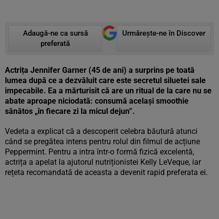
Adaugă-ne ca sursă
Urmărește-ne în Discover
preferată
Actrița Jennifer Garner (45 de ani) a surprins pe toată
lumea după ce a dezvăluit care este secretul siluetei sale
impecabile. Ea a mărturisit că are un ritual de la care nu se
abate aproape niciodată: consumă același smoothie
sănătos „în fiecare zi la micul dejun”.
Vedeta a explicat că a descoperit celebra băutură atunci
când se pregătea intens pentru rolul din filmul de acțiune
Peppermint. Pentru a intra într-o formă fizică excelentă,
actrița a apelat la ajutorul nutriționistei Kelly LeVeque, iar
rețeta recomandată de aceasta a devenit rapid preferata ei.