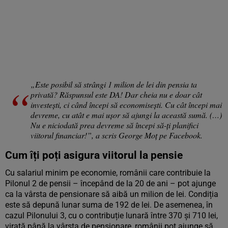
„Este posibil să strângi 1 milion de lei din pensia ta
privată? Răspunsul este DA! Dar cheia nu e doar cât
investești, ci când începi să economisești. Cu cât începi mai
devreme, cu atât e mai ușor să ajungi la această sumă. (…)
Nu e niciodată prea devreme să începi să-ți planifici
viitorul financiar!”, a scris George Moț pe Facebook.
Cum îți poți asigura viitorul la pensie
Cu salariul minim pe economie, românii care contribuie la
Pilonul 2 de pensii – începând de la 20 de ani – pot ajunge
ca la vârsta de pensionare să aibă un milion de lei. Condiția
este să depună lunar suma de 192 de lei. De asemenea, în
cazul Pilonului 3, cu o contribuție lunară între 370 și 710 lei,
virată până la vârsta de pensionare, românii pot ajunge să