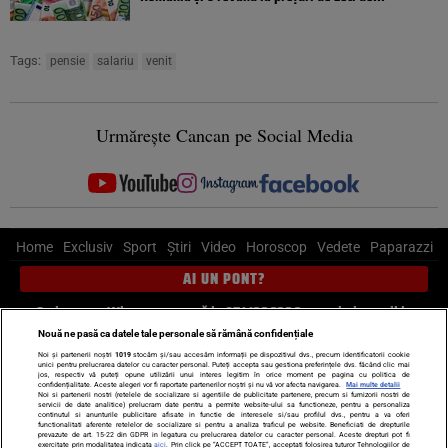
Tags:
pensie
salariu
venit
Urmărește Cancan pe Social Media
Home
Exclusiv
Sport
Știri
Video
Horoscop
Vedete
Paparazzi
AI UN PONT?
Scrie-ne pe Whatsapp
, sună la 0741226226 sau trimite mail la
pont@cancan.ro
Nouă ne pasă ca datele tale personale să rămână confidențiale
Noi și partenerii noștri
1019
stocăm și/sau accesăm informații pe dispozitivul dvs., precum identificatorii cookie
unici pentru prelucrarea datelor cu caracter personal. Puteți accepta sau gestiona preferințele dvs. făcând clic mai
Știri interne
Știri externe
Politică
jos, respectiv vă puteți opune utilizării unui interes legitim în orice moment pe pagina cu politica de
confidențialitate. Aceste alegeri vor fi raportate partenerilor noștri și nu vă vor afecta navigarea.
Mai multe detalii
Noi si partenerii nostri (retelele de socializare si agentiile de publicitate partenere, precum si furnizorii nostri de
servicii de date analitice) prelucram date pentru a permite website-ului sa functioneze, pentru a personaliza
Ultimele stiri
Diete
Insula Iubirii
Dictionar de vise
LIFE STYLE
continutul si anunturile publicitare afisate in functie de interesele si/sau profilul dvs., pentru a va oferi
functionalitati aferente retelelor de socializare si pentru a analiza traficul pe website. Beneficiati de drepturile
Horoscop
prevazute de art. 15-22 din GDPR in legatura cu prelucrarea datelor cu caracter personal. Aceste drepturi pot fi
exercitate prin modalitatea indicata
aici
. Prin click pe “ACCEPT TOATE”, acceptati folosirea tuturor Tehnologiilor de