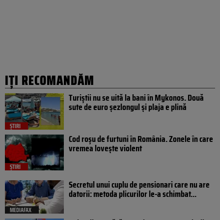
IȚI RECOMANDĂM
Turiștii nu se uită la bani în Mykonos. Două
sute de euro șezlongul și plaja e plină
ȘTIRI
Cod roșu de furtuni în România. Zonele în care
vremea lovește violent
ȘTIRI
Secretul unui cuplu de pensionari care nu are
datorii: metoda plicurilor le-a schimbat...
MEDIAFAX