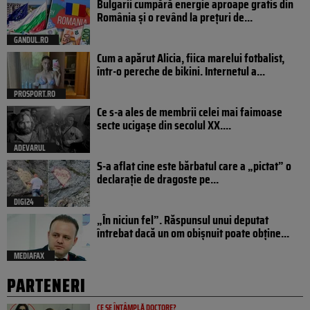
Bulgarii cumpără energie aproape gratis din
România și o revând la prețuri de...
GANDUL.RO
Cum a apărut Alicia, fiica marelui fotbalist,
într-o pereche de bikini. Internetul a...
PROSPORT.RO
Ce s-a ales de membrii celei mai faimoase
secte ucigașe din secolul XX....
ADEVARUL
S-a aflat cine este bărbatul care a „pictat” o
declarație de dragoste pe...
DIGI24
„În niciun fel”. Răspunsul unui deputat
întrebat dacă un om obișnuit poate obține...
MEDIAFAX
PARTENERI
CE SE ÎNTÂMPLĂ DOCTORE?