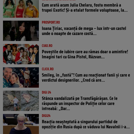
Cum arată acum Julia Chelaru, fosta membră a
trupei Exotic! Și-a etalat formele voluptoase, la...
PROSPORT.RO
Ioana Țiriac, vacanță de mega – lux într-un castel
unde o noapte de cazare costă...
CIAO.RO
Poveştile de iubire care au rămas doar o amintire!
Imagini tari cu Gina Pistol, Răzvan...
CLICK.RO
Smiley, în „fustă”! Cum au reacționat fanii și care e
verdictul designerilor. „Cred că are...
DIGI 24
Stânca vandalizată pe Transfăgărășan. Ce le
răspunde un inspector de Poliție celor care
întreabă: „Dar...
DIGI24
Reacția neașteptată a singurului partidul de
opoziţie din Rusia după ce văduva lui Navalnîi i-a...