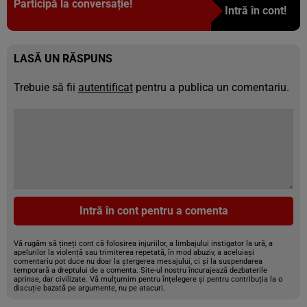
Participă la conversație!
Intră în cont!
LASĂ UN RĂSPUNS
Trebuie să fii
autentificat
pentru a publica un comentariu.
Intră în cont pentru a comenta
Vă rugăm să țineți cont că folosirea injuriilor, a limbajului instigator la ură, a
apelurilor la violență sau trimiterea repetată, în mod abuziv, a aceluiași
comentariu pot duce nu doar la ștergerea mesajului, ci și la suspendarea
temporară a dreptului de a comenta. Site-ul nostru încurajează dezbaterile
aprinse, dar civilizate. Vă mulțumim pentru înțelegere și pentru contribuția la o
discuție bazată pe argumente, nu pe atacuri.