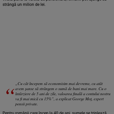
strângă un milion de lei.
„Cu cât începem să economisim mai devreme, cu atât
avem șanse să strângem o sumă de bani mai mare. Cu o
întârziere de 5 ani de zile, valoarea finală a contului nostru
va fi mai mică cu 15%”, a explicat George Moţ, expert
pensii private.
Pentru românii care încep la 40 de ani, sumele se triplează.