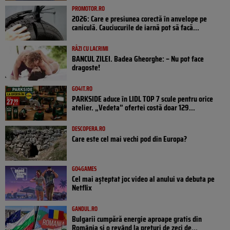
PROMOTOR.RO
2026: Care e presiunea corectă în anvelope pe
caniculă. Cauciucurile de iarnă pot să facă...
RÂZI CU LACRIMI
BANCUL ZILEI. Badea Gheorghe: – Nu pot face
dragoste!
GO4IT.RO
PARKSIDE aduce în LIDL TOP 7 scule pentru orice
atelier. „Vedeta” ofertei costă doar 129...
DESCOPERA.RO
Care este cel mai vechi pod din Europa?
GO4GAMES
Cel mai așteptat joc video al anului va debuta pe
Netflix
GANDUL.RO
Bulgarii cumpără energie aproape gratis din
România și o revând la prețuri de zeci de...