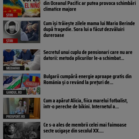
din Oceanul Pacific ar putea provoca schimbări
climatice majore
ȘTIRI
Cum își trăiește zilele mama lui Mario Berinde
după tragedie. Sora lui a făcut dezvăluiri
dureroase
ȘTIRI
Secretul unui cuplu de pensionari care nu are
datorii: metoda plicurilor le-a schimbat...
MEDIAFAX
Bulgarii cumpără energie aproape gratis din
România și o revând la prețuri de...
GANDUL.RO
Cum a apărut Alicia, fiica marelui fotbalist,
într-o pereche de bikini. Internetul a...
PROSPORT.RO
Ce s-a ales de membrii celei mai faimoase
secte ucigașe din secolul XX....