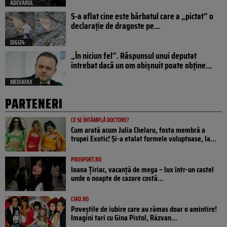
ADEVARUL
S-a aflat cine este bărbatul care a „pictat” o
declarație de dragoste pe...
DIGI24
„În niciun fel”. Răspunsul unui deputat
întrebat dacă un om obișnuit poate obține...
MEDIAFAX
PARTENERI
CE SE ÎNTÂMPLĂ DOCTORE?
Cum arată acum Julia Chelaru, fosta membră a
trupei Exotic! Și-a etalat formele voluptoase, la...
PROSPORT.RO
Ioana Țiriac, vacanță de mega – lux într-un castel
unde o noapte de cazare costă...
CIAO.RO
Poveştile de iubire care au rămas doar o amintire!
Imagini tari cu Gina Pistol, Răzvan...