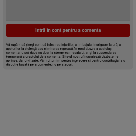
Intră în cont pentru a comenta
Vă rugăm să țineți cont că folosirea injuriilor, a limbajului instigator la ură, a
apelurilor la violență sau trimiterea repetată, în mod abuziv, a aceluiași
comentariu pot duce nu doar la ștergerea mesajului, ci și la suspendarea
temporară a dreptului de a comenta. Site-ul nostru încurajează dezbaterile
aprinse, dar civilizate. Vă mulțumim pentru înțelegere și pentru contribuția la o
discuție bazată pe argumente, nu pe atacuri.