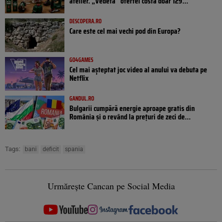
atelier. „Vedeta” ofertei costă doar 129...
DESCOPERA.RO
Care este cel mai vechi pod din Europa?
GO4GAMES
Cel mai așteptat joc video al anului va debuta pe
Netflix
GANDUL.RO
Bulgarii cumpără energie aproape gratis din
România și o revând la prețuri de zeci de...
Tags:
bani
deficit
spania
Urmărește Cancan pe Social Media