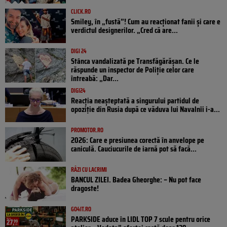
CLICK.RO
Smiley, în „fustă”! Cum au reacționat fanii și care e
verdictul designerilor. „Cred că are...
DIGI 24
Stânca vandalizată pe Transfăgărășan. Ce le
răspunde un inspector de Poliție celor care
întreabă: „Dar...
DIGI24
Reacția neașteptată a singurului partidul de
opoziţie din Rusia după ce văduva lui Navalnîi i-a...
PROMOTOR.RO
2026: Care e presiunea corectă în anvelope pe
caniculă. Cauciucurile de iarnă pot să facă...
RÂZI CU LACRIMI
BANCUL ZILEI. Badea Gheorghe: – Nu pot face
dragoste!
GO4IT.RO
PARKSIDE aduce în LIDL TOP 7 scule pentru orice