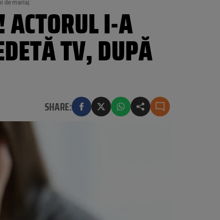
ni de mariaj
 ACTORUL I-A
VEDETĂ TV, DUPĂ
SHARE: