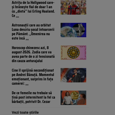
Actrița de la Hollywood care-
și hrănește fiul de doar 1 an
cu „dieta” lui Erling Haaland.
Ce
...
Astronauții care au orbitat
Luna descriu șocul întoarcerii
pe Pământ. „Omenirea nu
este încă
...
Horoscop chinezesc azi, 8
august 2026. Zodia care va
avea parte de o zi tensionată
din cauza anturajului
Cine îl sprijină necondiționat
pe Andrei Bănuță. Momentul
emoționant, surprins în fața
camerei:
...
De ce femeile nu trebuie să
țină post intermitent la fel ca
bărbații, potrivit Dr. Cezar
Vezi toate știrile