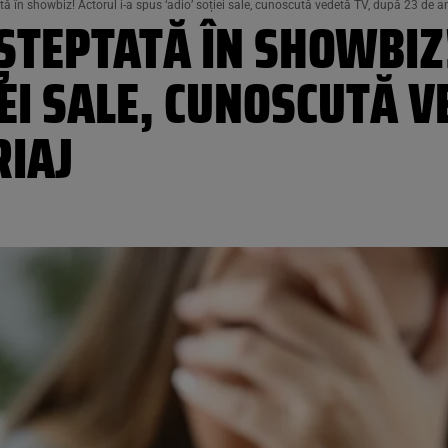
ă în showbiz! Actorul i-a spus ‘adio’ soției sale, cunoscută vedetă TV, după 23 de a
ȘTEPTATĂ ÎN SHOWBIZ!
IEI SALE, CUNOSCUTĂ 
RIAJ