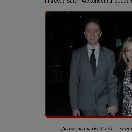
În trecut, Sarah Alexander l-a lăudat p
„Seara mea perfectă este… ceva fo