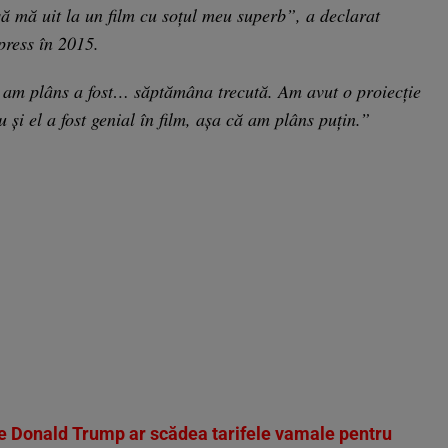
ă mă uit la un film cu soțul meu superb”, a declarat
ress în 2015.
am plâns a fost… săptămâna trecută. Am avut o proiecție
 și el a fost genial în film, așa că am plâns puțin.”
re Donald Trump ar scădea tarifele vamale pentru