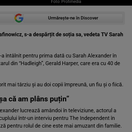
Foto: Profimedia
Urmărește-ne în Discover
finowicz, s-a despărțit de soția sa, vedeta TV Sarah
s-a întâlnit pentru prima dată cu Sarah Alexander în
tarul din “Hadleigh”, Gerald Harper, care era cu 40 de
t mai târziu și au doi copii împreună, un fiu și o fiică.
așa că am plâns puțin”
exander lucrează amândoi în televiziune, actorul a
 cuplului într-un interviu pentru The Independent în
ă pentru rolul de cine este mai amuzant din familie.