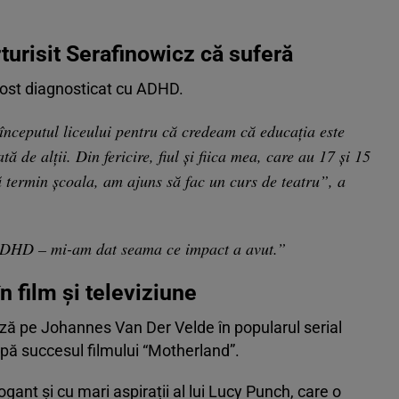
turisit Serafinowicz că suferă
fost diagnosticat cu ADHD.
începutul liceului pentru că credeam că educația este
 de alții. Din fericire, fiul și fiica mea, care au 17 și 15
 să termin școala, am ajuns să fac un curs de teatru”, a
 ADHD – mi-am dat seama ce impact a avut.”
n film și televiziune
ează pe Johannes Van Der Velde în popularul serial
ă succesul filmului “Motherland”.
ogant și cu mari aspirații al lui Lucy Punch, care o