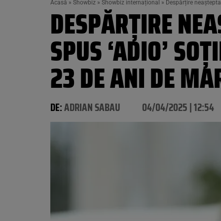
Acasă
»
Showbiz
»
Showbiz internațional
»
Despărțire neașteptat
DESPĂRȚIRE NEA
SPUS ‘ADIO’ SOȚ
23 DE ANI DE MA
DE:
ADRIAN SABAU
04/04/2025 | 12:54