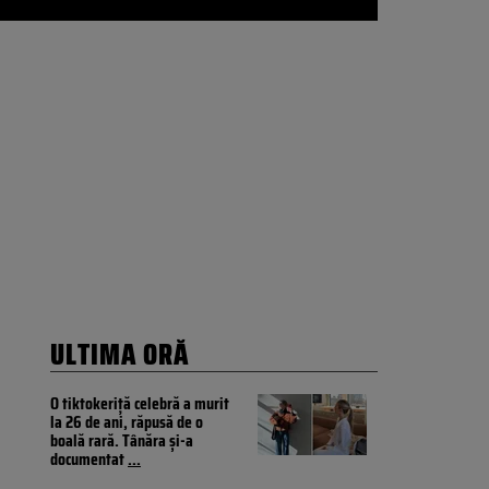
ULTIMA ORĂ
O tiktokeriță celebră a murit
la 26 de ani, răpusă de o
boală rară. Tânăra și-a
documentat
...