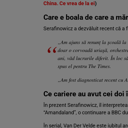
China. Ce vrea de la ei
)
Care e boala de care a măr
Serafinowicz a dezvăluit recent că a 
„Am ajuns să renunț la școală la 
doar o corvoadă uriașă, orchestrată
ani, văd lucrurile diferit. În loc
spus el pentru The Times.
„Am fost diagnosticat recent cu
Ce cariere au avut cei doi î
În prezent Serafinowicz, îl interpret
“Amandaland”, o continuare a BBC dup
În serial, Van Der Velde este iubitul ar