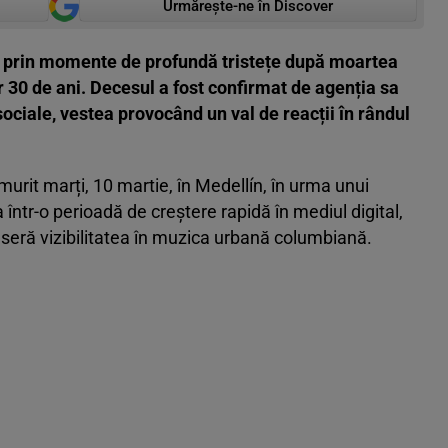
Urmărește-ne în Discover
e prin momente de profundă tristețe după moartea
ar 30 de ani. Decesul a fost confirmat de agenția sa
sociale, vestea provocând un val de reacții în rândul
murit marți, 10 martie, în Medellín, în urma unui
 într-o perioadă de creștere rapidă în mediul digital,
daseră vizibilitatea în muzica urbană columbiană.