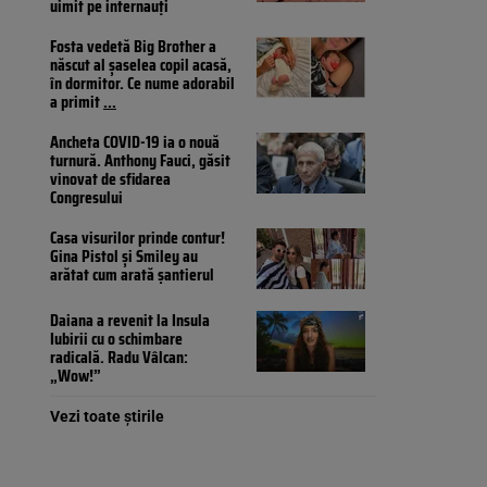
uimit pe internauți
Fosta vedetă Big Brother a
născut al șaselea copil acasă,
în dormitor. Ce nume adorabil
a primit
...
Ancheta COVID-19 ia o nouă
turnură. Anthony Fauci, găsit
vinovat de sfidarea
Congresului
Casa visurilor prinde contur!
Gina Pistol și Smiley au
arătat cum arată șantierul
Daiana a revenit la Insula
Iubirii cu o schimbare
radicală. Radu Vâlcan:
„Wow!”
Vezi toate știrile