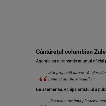
Cântăreţul columbian Zalek
Agenția sa a transmis anunțul oficial 
„Cu profundă durere vă informăm de
cântăreț din Barranquilla.”
De asemenea, echipa artistului a pub
„Regretăm profund pierderea unui 