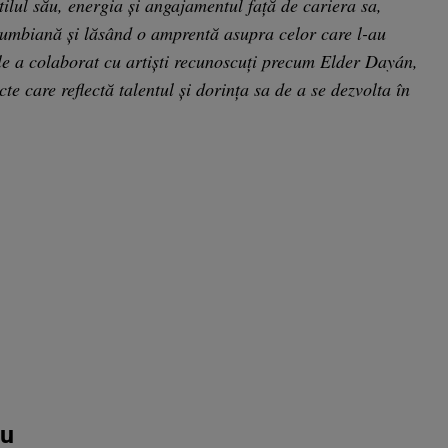
ilul său, energia și angajamentul față de cariera sa,
umbiană și lăsând o amprentă asupra celor care l-au
le a colaborat cu artiști recunoscuți precum Elder Dayán,
te care reflectă talentul și dorința sa de a se dezvolta în
iu