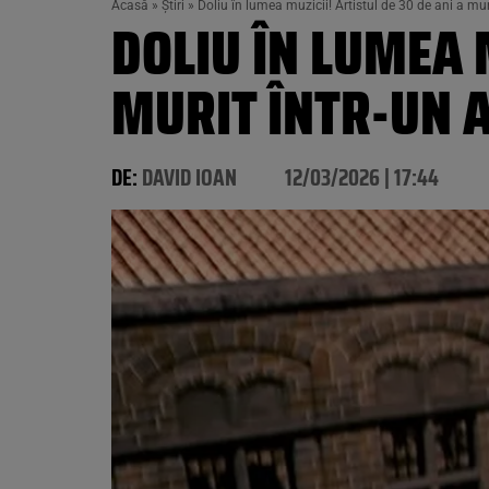
Acasă
»
Știri
»
Doliu în lumea muzicii! Artistul de 30 de ani a mur
DOLIU ÎN LUMEA M
MURIT ÎNTR-UN A
DE:
DAVID IOAN
12/03/2026 | 17:44