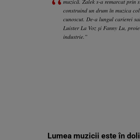
muzică. Zalek s-a remarcat prin st
construind un drum în muzica col
cunoscut. De-a lungul carierei sa
Luister La Voz și Fanny Lu, proiec
industrie.”
Lumea muzicii este în dol