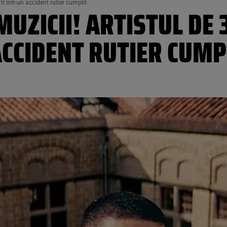
it într-un accident rutier cumplit
UZICII! ARTISTUL DE 
CCIDENT RUTIER CUMP