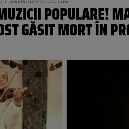
Adrian Luca a fost găsit mort în propria casă
MUZICII POPULARE! M
OST GĂSIT MORT ÎN P