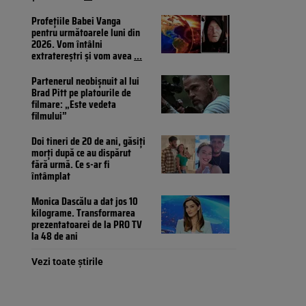
Profețiile Babei Vanga
pentru următoarele luni din
2026. Vom întâlni
extratereștri și vom avea
...
Partenerul neobișnuit al lui
Brad Pitt pe platourile de
filmare: „Este vedeta
filmului”
Doi tineri de 20 de ani, găsiți
morți după ce au dispărut
fără urmă. Ce s-ar fi
întâmplat
Monica Dascălu a dat jos 10
kilograme. Transformarea
prezentatoarei de la PRO TV
la 48 de ani
Vezi toate știrile