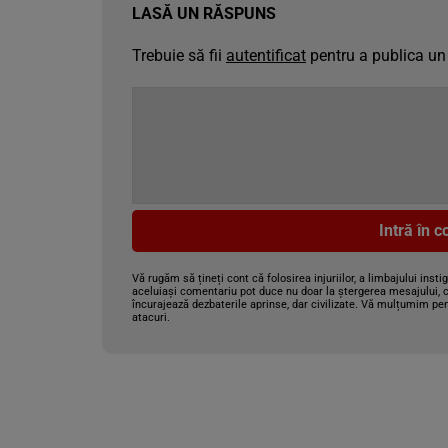
LASĂ UN RĂSPUNS
Trebuie să fii
autentificat
pentru a publica un
Intră în 
Vă rugăm să țineți cont că folosirea injuriilor, a limbajului insti
aceluiași comentariu pot duce nu doar la ștergerea mesajului, c
încurajează dezbaterile aprinse, dar civilizate. Vă mulțumim pen
atacuri.