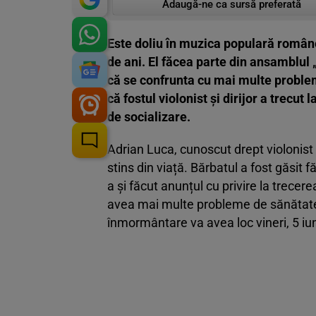
Adaugă-ne ca sursă preferată
Este doliu în muzica populară române
de ani. El făcea parte din ansamblul 
că se confrunta cu mai multe probleme
că fostul violonist și dirijor a trecut 
de socializare.
Adrian Luca, cunoscut drept violonist 
stins din viață. Bărbatul a fost găsit f
a și făcut anunțul cu privire la trecer
avea mai multe probleme de sănătate, 
înmormântare va avea loc vineri, 5 iun