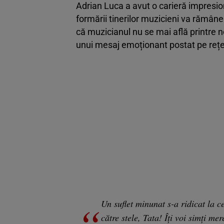
Adrian Luca a avut o carieră impresion
formării tinerilor muzicieni va rămân
că muzicianul nu se mai află printre no
unui mesaj emoționant postat pe rețel
Un suflet minunat s-a ridicat la c
către stele, Tata! Îți voi simți me