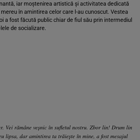
antă, iar moștenirea artistică și activitatea dedicată
e mereu în amintirea celor care l-au cunoscut. Vestea
i a fost făcută public chiar de fiul său prin intermediul
ele de socializare.
er. Vei rămâne veșnic în sufletul nostru. Zbor lin! Drum lin
reu lipsa, dar amintirea ta trăiește în mine, a fost mesajul