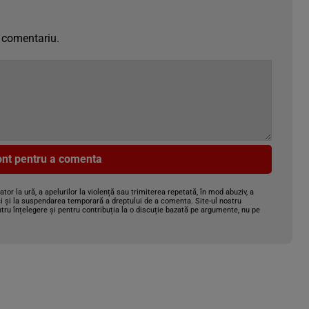
 comentariu.
cont pentru a comenta
gator la ură, a apelurilor la violență sau trimiterea repetată, în mod abuziv, a
i și la suspendarea temporară a dreptului de a comenta. Site-ul nostru
tru înțelegere și pentru contribuția la o discuție bazată pe argumente, nu pe