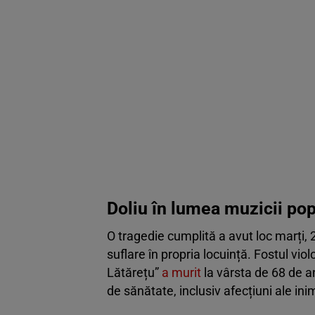
Doliu în lumea muzicii po
O tragedie cumplită a avut loc marți, 2 
suflare în propria locuință. Fostul viol
Lătărețu”
a murit
la vârsta de 68 de a
de sănătate, inclusiv afecțiuni ale inim