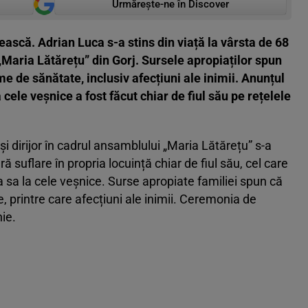
Urmărește-ne în Discover
ască. Adrian Luca s-a stins din viață la vârsta de 68
„Maria Lătărețu” din Gorj. Sursele apropiaților spun
 de sănătate, inclusiv afecțiuni ale inimii. Anunțul
la cele veșnice a fost făcut chiar de fiul său pe rețelele
și dirijor în cadrul ansamblului „Maria Lătărețu” s-a
ără suflare în propria locuință chiar de fiul său, cel care
ea sa la cele veșnice. Surse apropiate familiei spun că
printre care afecțiuni ale inimii. Ceremonia de
ie.