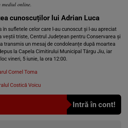
n mediul online.
ea cunoscuților lui Adrian Luca
s în sufletele celor care l-au cunoscut și l-au apreciat
a veștii triste, Centrul Județean pentru Conservarea și
rj a transmis un mesaj de condoleanțe după moartea
depus la Capela Cimitirului Municipal Târgu Jiu, iar
 vineri, 5 iunie, la ora 12:00.
imarul Cornel Toma
ralul Costică Voicu
Intră în cont!