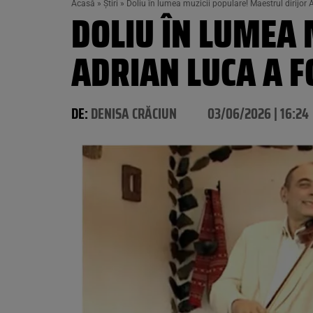
Acasă
»
Știri
»
Doliu în lumea muzicii populare! Maestrul dirijor 
DOLIU ÎN LUMEA 
ADRIAN LUCA A F
DE:
DENISA CRĂCIUN
03/06/2026 | 16:24