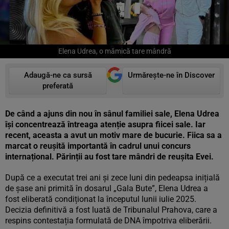
Elena Udrea, o mămică tare mândră
Adaugă-ne ca sursă
Urmărește-ne în Discover
preferată
De când a ajuns din nou în sânul familiei sale, Elena Udrea
își concentrează întreaga atenție asupra fiicei sale. Iar
recent, aceasta a avut un motiv mare de bucurie. Fiica sa a
marcat o reușită importantă în cadrul unui concurs
internațional. Părinții au fost tare mândri de reușita Evei.
După ce a executat trei ani și zece luni din pedeapsa inițială
de șase ani primită în dosarul „Gala Bute”, Elena Udrea a
fost eliberată condiționat la începutul lunii iulie 2025.
Decizia definitivă a fost luată de Tribunalul Prahova, care a
respins contestația formulată de DNA împotriva eliberării.