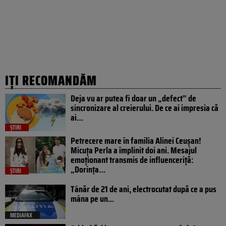
IȚI RECOMANDĂM
Deja vu ar putea fi doar un „defect” de
sincronizare al creierului. De ce ai impresia că
ai…
ȘTIRI
Petrecere mare în familia Alinei Ceușan!
Micuța Perla a împlinit doi ani. Mesajul
emoționant transmis de influenceriță:
„Dorința…
ȘTIRI
Tânăr de 21 de ani, electrocutat după ce a pus
mâna pe un...
MEDIAFAX