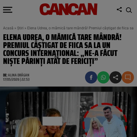
Acasă
»
Știri
»
Elena Udrea, o mămică tare mândră! Premiul câștigat de fiica sa la u
ELENA UDREA, O MĂMICĂ TARE MÂNDRĂ!
PREMIUL CÂȘTIGAT DE FIICA SA LA UN
CONCURS INTERNAȚIONAL: „NE-A FĂCUT
NIȘTE PĂRINȚI ATÂT DE FERICIȚI”
DE:
ALINA DRĂGAN
17/05/2026 | 22:53