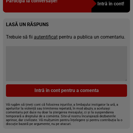
Participă la conversație!
Intră în cont!
LASĂ UN RĂSPUNS
Trebuie să fii
autentificat
pentru a publica un comentariu.
Intră în cont pentru a comenta
Vă rugăm să țineți cont că folosirea injuriilor, a limbajului instigator la ură, a
apelurilor la violență sau trimiterea repetată, în mod abuziv, a aceluiași
comentariu pot duce nu doar la ștergerea mesajului, ci și la suspendarea
temporară a dreptului de a comenta. Site-ul nostru încurajează dezbaterile
aprinse, dar civilizate. Vă mulțumim pentru înțelegere și pentru contribuția la o
discuție bazată pe argumente, nu pe atacuri.