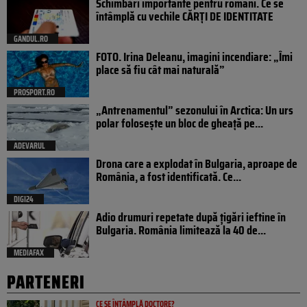
Schimbări importante pentru români. Ce se
întâmplă cu vechile CĂRȚI DE IDENTITATE
GANDUL.RO
FOTO. Irina Deleanu, imagini incendiare: „Îmi
place să fiu cât mai naturală”
PROSPORT.RO
„Antrenamentul” sezonului în Arctica: Un urs
polar folosește un bloc de gheață pe...
ADEVARUL
Drona care a explodat în Bulgaria, aproape de
România, a fost identificată. Ce...
DIGI24
Adio drumuri repetate după țigări ieftine în
Bulgaria. România limitează la 40 de...
MEDIAFAX
PARTENERI
CE SE ÎNTÂMPLĂ DOCTORE?