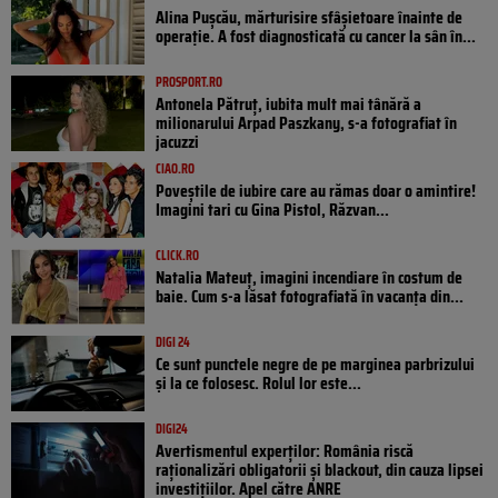
Alina Pușcău, mărturisire sfâșietoare înainte de
operație. A fost diagnosticată cu cancer la sân în...
PROSPORT.RO
Antonela Pătruț, iubita mult mai tânără a
milionarului Arpad Paszkany, s-a fotografiat în
jacuzzi
CIAO.RO
Poveştile de iubire care au rămas doar o amintire!
Imagini tari cu Gina Pistol, Răzvan...
CLICK.RO
Natalia Mateuț, imagini incendiare în costum de
baie. Cum s-a lăsat fotografiată în vacanța din...
DIGI 24
Ce sunt punctele negre de pe marginea parbrizului
și la ce folosesc. Rolul lor este...
DIGI24
Avertismentul experților: România riscă
raționalizări obligatorii și blackout, din cauza lipsei
investițiilor. Apel către ANRE