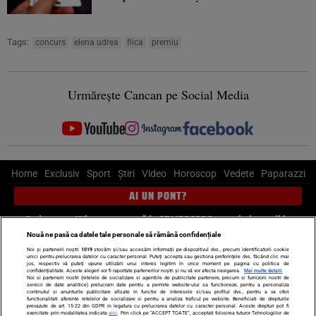
Tags:
concurs
elena udrea
fiica
premiu
Urmărește Cancan pe Social Media
Home
Exclusiv
Sport
Știri
Video
Horoscop
Vedete
Paparazzi
AI UN PONT?
Scrie-ne pe Whatsapp
, sună la 0741226226 sau trimite mail la
pont@cancan.ro
Nouă ne pasă ca datele tale personale să rămână confidențiale
Noi și partenerii noștri
1019
stocăm și/sau accesăm informații pe dispozitivul dvs., precum identificatorii cookie
unici pentru prelucrarea datelor cu caracter personal. Puteți accepta sau gestiona preferințele dvs. făcând clic mai
Știri interne
Știri externe
Politică
jos, respectiv vă puteți opune utilizării unui interes legitim în orice moment pe pagina cu politica de
confidențialitate. Aceste alegeri vor fi raportate partenerilor noștri și nu vă vor afecta navigarea.
Mai multe detalii
Noi si partenerii nostri (retelele de socializare si agentiile de publicitate partenere, precum si furnizorii nostri de
servicii de date analitice) prelucram date pentru a permite website-ului sa functioneze, pentru a personaliza
Ultimele stiri
Diete
Insula Iubirii
Dictionar de vise
LIFE STYLE
continutul si anunturile publicitare afisate in functie de interesele si/sau profilul dvs., pentru a va oferi
functionalitati aferente retelelor de socializare si pentru a analiza traficul pe website. Beneficiati de drepturile
Horoscop
prevazute de art. 15-22 din GDPR in legatura cu prelucrarea datelor cu caracter personal. Aceste drepturi pot fi
exercitate prin modalitatea indicata
aici
. Prin click pe “ACCEPT TOATE”, acceptati folosirea tuturor Tehnologiilor de