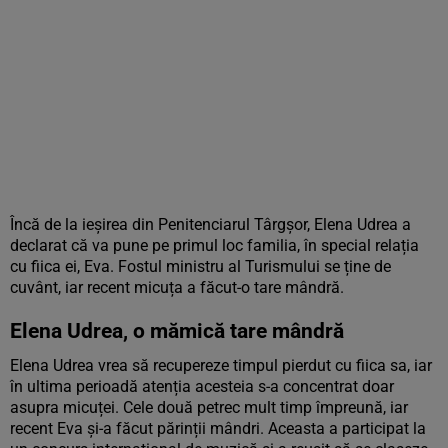
Încă de la ieșirea din Penitenciarul Târgșor, Elena Udrea a
declarat că va pune pe primul loc familia, în special relația
cu fiica ei, Eva. Fostul ministru al Turismului se ține de
cuvânt, iar recent micuța a făcut-o tare mândră.
Elena Udrea, o mămică tare mândră
Elena Udrea vrea să recupereze timpul pierdut cu fiica sa, iar
în ultima perioadă atenția acesteia s-a concentrat doar
asupra micuței. Cele două petrec mult timp împreună, iar
recent Eva și-a făcut părinții mândri. Aceasta a participat la