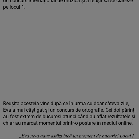
un concurs internațional de muzică și a reușit să se claseze
pe locul 1.
Reușita acesteia vine după ce în urmă cu doar câteva zile,
Eva a mai câștigat și un concurs de ortografie. Cei doi părinți
au fost extrem de bucuroși atunci când au aflat rezultatele și
chiar au marcat momentul printr-o postare în mediul online.
„Eva ne-a adus astăzi încă un moment de bucurie! Locul I