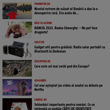
PROMOTOR.RO
Nivelul extrem de scăzut al Dunării a dus la o
descoperire rară. Era acolo de...
RÂZI CU LACRIMI
BANCUL ZILEI. Badea Gheorghe: – Nu pot face
dragoste!
GO4IT.RO
Gadget util pentru grădină: Radio solar portabil cu
Bluetooth la Dedeman
DESCOPERA.RO
Care este cel mai vechi pod din Europa?
GO4GAMES
Cel mai așteptat joc video al anului va debuta pe
Netflix
GANDUL.RO
Schimbări importante pentru români. Ce se
întâmplă cu vechile CĂRȚI DE IDENTITATE