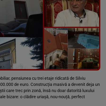
Vezi galeria foto
9 poze
biliar, pensiunea cu trei etaje ridicată de Silviu
500.000 de euro. Construcția masivă a devenit deja un
tii care trec prin zonă, însă nu doar datorită luxului
sale bizare: o clădire uriașă, nou-nouță, perfect