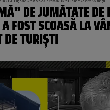
lui Silviu Prigoană a fost scoasă la vânzare. Detaliul ciudat observat de turiști
Ă” DE JUMĂTATE DE MI
 A FOST SCOASĂ LA VÂ
 DE TURIȘTI