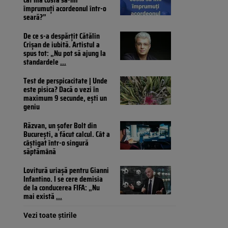
împrumuți acordeonul într-o
seară?”
De ce s-a despărțit Cătălin
Crișan de iubită. Artistul a
spus tot: „Nu pot să ajung la
standardele
...
Test de perspicacitate | Unde
este pisica? Dacă o vezi în
maximum 9 secunde, ești un
geniu
Răzvan, un șofer Bolt din
București, a făcut calcul. Cât a
câștigat într-o singură
săptămână
Lovitură uriașă pentru Gianni
Infantino. I se cere demisia
de la conducerea FIFA: „Nu
mai există
...
Vezi toate știrile