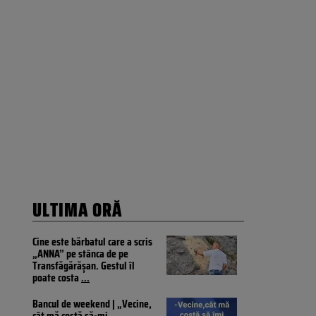
ULTIMA ORĂ
Cine este bărbatul care a scris
„ANNA” pe stânca de pe
Transfăgărășan. Gestul îl
poate costa
...
Bancul de weekend | „Vecine,
cât mă costă să-mi