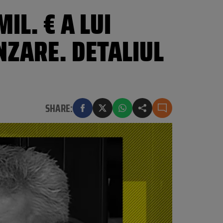
L. € A LUI
NZARE. DETALIUL
SHARE: