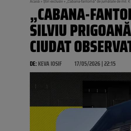
Acasă
»
Știri exclusiv
»
„Cabana-fantomă” de jumătate de mil. € a 
„CABANA-FANTOM
SILVIU PRIGOANĂ
CIUDAT OBSERVAT
DE:
KEVA IOSIF
17/05/2026 | 22:15