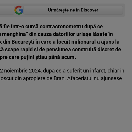
Urmărește-ne în Discover
să fie într-o cursă contracronometru după ce
u menghina” din cauza datoriilor uriașe lăsate în
 din București în care a locuit milionarul a ajuns la
 să scape rapid și de pensiunea construită discret de
pre care puțini știau până acum.
12 noiembrie 2024, după ce a suferit un infarct, chiar în
oscut din apropiere de Bran. Afaceristul nu ajunsese