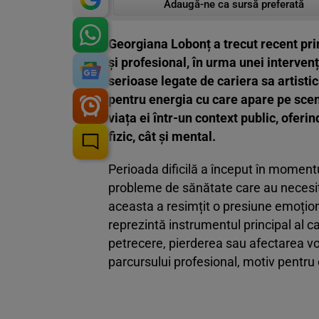
Adaugă-ne ca sursă preferată
Georgiana Lobonț a trecut recent pri
și profesional, în urma unei intervenț
serioase legate de cariera sa artisti
pentru energia cu care apare pe scenă
viața ei într-un context public, oferi
fizic, cât și mental.
Perioada dificilă a început în momentu
probleme de sănătate care au necesitat
aceasta a resimțit o presiune emoțion
reprezintă instrumentul principal al c
petrecere, pierderea sau afectarea vo
parcursului profesional, motiv pentru c