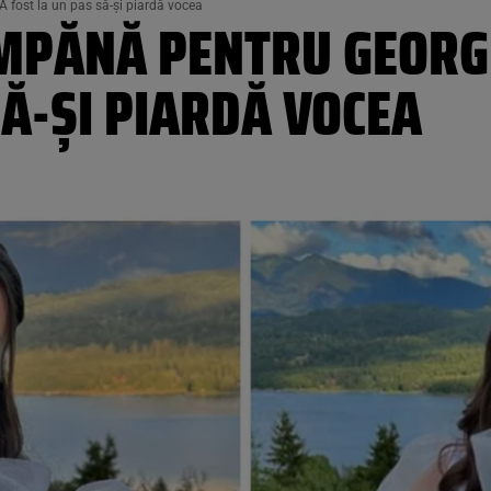
fost la un pas să-și piardă vocea
PĂNĂ PENTRU GEORGI
SĂ-ȘI PIARDĂ VOCEA