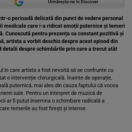
Urmărește-ne în Discover
ntr-o perioadă delicată din punct de vedere personal
ii medicale care i-a ridicat emoții puternice și temeri
că. Cunoscută pentru prezența sa constant pozitivă și
, artista a vorbit deschis despre acest episod din
nd detalii despre schimbările prin care a trecut atât
l în care artista a fost nevoită să se confrunte cu
 o intervenție chirurgicală. Înainte de operație,
ală puternică, mai ales din cauza faptului că vocea
arierei sale. Pentru un interpret de muzică de
cii ar fi putut însemna o schimbare radicală a
are temerile au fost firești și intense.