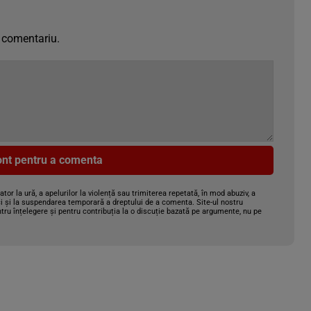
 comentariu.
cont pentru a comenta
gator la ură, a apelurilor la violență sau trimiterea repetată, în mod abuziv, a
i și la suspendarea temporară a dreptului de a comenta. Site-ul nostru
tru înțelegere și pentru contribuția la o discuție bazată pe argumente, nu pe