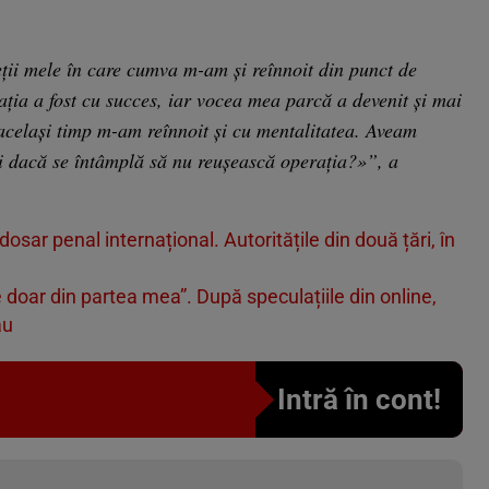
eții mele în care cumva m-am și reînnoit din punct de
ația a fost cu succes, iar vocea mea parcă a devenit și mai
 același timp m-am reînnoit și cu mentalitatea. Aveam
 dacă se întâmplă să nu reușească operația?»”, a
osar penal internațional. Autoritățile din două țări, în
doar din partea mea”. După speculațiile din online,
ău
Intră în cont!