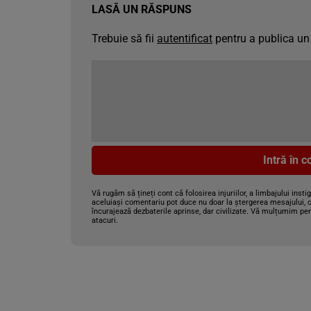
LASĂ UN RĂSPUNS
Trebuie să fii
autentificat
pentru a publica un
Intră în 
Vă rugăm să țineți cont că folosirea injuriilor, a limbajului insti
aceluiași comentariu pot duce nu doar la ștergerea mesajului, c
încurajează dezbaterile aprinse, dar civilizate. Vă mulțumim pen
atacuri.