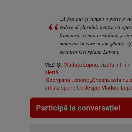
„A fost pur și simplu o parte a vi
vedere al glasului, pentru că oper
frumoasă, și mai cristalină, și în
momente în care m-am gândit: «Și
declarat Georgiana Lobonț.
VEZI ȘI:
Vlăduța Lupău, vizată într-un d
alertă
Georgiana Lobonț: „Chestia asta nu e 
artista spune tot despre Vlăduța Lup
Participă la conversație!