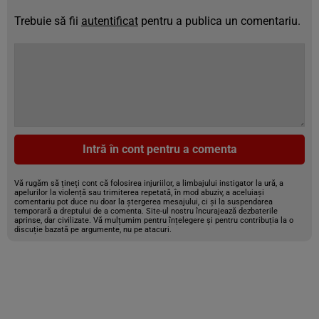
Trebuie să fii
autentificat
pentru a publica un comentariu.
Intră în cont pentru a comenta
Vă rugăm să țineți cont că folosirea injuriilor, a limbajului instigator la ură, a
apelurilor la violență sau trimiterea repetată, în mod abuziv, a aceluiași
comentariu pot duce nu doar la ștergerea mesajului, ci și la suspendarea
temporară a dreptului de a comenta. Site-ul nostru încurajează dezbaterile
aprinse, dar civilizate. Vă mulțumim pentru înțelegere și pentru contribuția la o
discuție bazată pe argumente, nu pe atacuri.