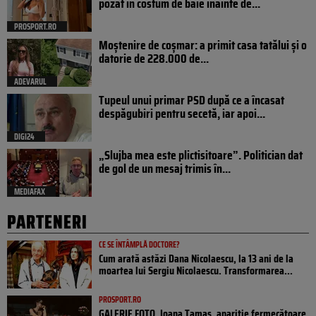
pozat în costum de baie înainte de...
PROSPORT.RO
Moștenire de coșmar: a primit casa tatălui și o
datorie de 228.000 de...
ADEVARUL
Tupeul unui primar PSD după ce a încasat
despăgubiri pentru secetă, iar apoi...
DIGI24
„Slujba mea este plictisitoare”. Politician dat
de gol de un mesaj trimis în...
MEDIAFAX
PARTENERI
CE SE ÎNTÂMPLĂ DOCTORE?
Cum arată astăzi Dana Nicolaescu, la 13 ani de la
moartea lui Sergiu Nicolaescu. Transformarea...
PROSPORT.RO
GALERIE FOTO. Ioana Tamaş, apariție fermecătoare