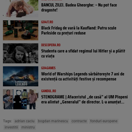
BANCUL ZILEI. Badea Gheorghe: – Nu pot face
dragoste!
GO4IT.RO
Black Friday de vară la Kaufland: Patru scule
Parkside cu prețuri reduse
DESCOPERA.RO
Studenta care a sfidat regimul lui Hitler și a plătit
cu viața
GO4GAMES
World of Warships Legends sărbătorește 7 ani de
existență cu activități festive și recompense
GANDUL.RO
STENOGRAME | Afaceristul „de casă” al UM Plopeni
era alintat „Generalul” de director. L-a anunțat...
Tags:
adrian caciu
bogdan marinescu
contracte
fonduri europene
investitii
ministru