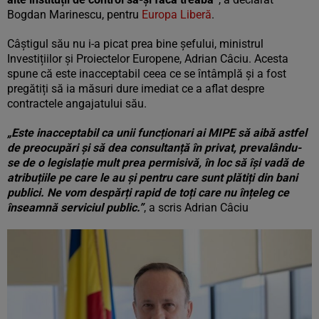
Bogdan Marinescu, pentru
Europa Liberă
.
Câștigul său nu i-a picat prea bine șefului, ministrul
Investițiilor și Proiectelor Europene, Adrian Câciu. Acesta
spune că este inacceptabil ceea ce se întâmplă și a fost
pregătiți să ia măsuri dure imediat ce a aflat despre
contractele angajatului său.
„Este inacceptabil ca unii funcționari ai MIPE să aibă astfel
de preocupări și să dea consultanță în privat, prevalându-
se de o legislație mult prea permisivă, în loc să își vadă de
atribuțiile pe care le au și pentru care sunt plătiți din bani
publici. Ne vom despărți rapid de toți care nu înțeleg ce
înseamnă serviciul public.”
, a scris Adrian Câciu