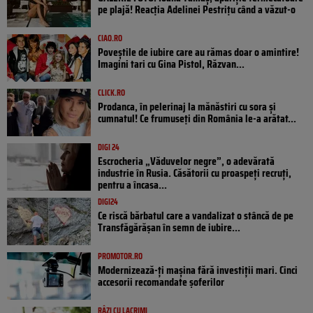
pe plajă! Reacția Adelinei Pestrițu când a văzut-o
CIAO.RO
Poveştile de iubire care au rămas doar o amintire!
Imagini tari cu Gina Pistol, Răzvan...
CLICK.RO
Prodanca, în pelerinaj la mănăstiri cu sora și
cumnatul! Ce frumuseți din România le-a arătat...
DIGI 24
Escrocheria „Văduvelor negre”, o adevărată
industrie în Rusia. Căsătorii cu proaspeți recruți,
pentru a încasa...
DIGI24
Ce riscă bărbatul care a vandalizat o stâncă de pe
Transfăgărășan în semn de iubire...
PROMOTOR.RO
Modernizează-ți mașina fără investiții mari. Cinci
accesorii recomandate șoferilor
RÂZI CU LACRIMI