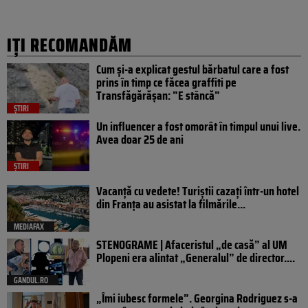
IȚI RECOMANDĂM
Cum și-a explicat gestul bărbatul care a fost
prins în timp ce făcea graffiti pe
Transfăgărășan: ”E stâncă”
ȘTIRI
Un influencer a fost omorât în timpul unui live.
Avea doar 25 de ani
ȘTIRI
Vacanță cu vedete! Turiștii cazați într-un hotel
din Franța au asistat la filmările...
MEDIAFAX
STENOGRAME | Afaceristul „de casă” al UM
Plopeni era alintat „Generalul” de director....
GANDUL.RO
„Îmi iubesc formele”. Georgina Rodriguez s-a