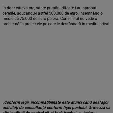
În doar câteva ore, șapte primării diferite i-au aprobat
cererile, aducându-i astfel 500.000 de euro, însemnând o
medie de 75.000 de euro pe oră. Consilierul nu vede o
problemă în proiectele pe care le desfășoară în mediul privat.
„Conform legii, incompatibilitate este atunci când desfășor
activități de consultanță conform fișei postului.
Urmează ca
alte instituții de control să-și facă treaba”
, a declarat