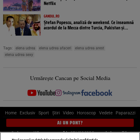
Netflix
GANDUL.RO
Ștefan Popescu, analiză de weekend. Ce înseamnă
acordul de la Mecca dintre Turcia, Pakistan şi...
Tags:
elena udrea
elena udrea afaceri
elena udrea arest
elena udrea sexy
Urmărește Cancan pe Social Media
Home
Exclusiv
Sport
Știri
Video
Horoscop
Vedete
Paparazzi
AI UN PONT?
Scrie-ne pe Whatsapp
, sună la 0741226226 sau trimite mail la
Nouă ne pasă ca datele tale personale să rămână confidențiale