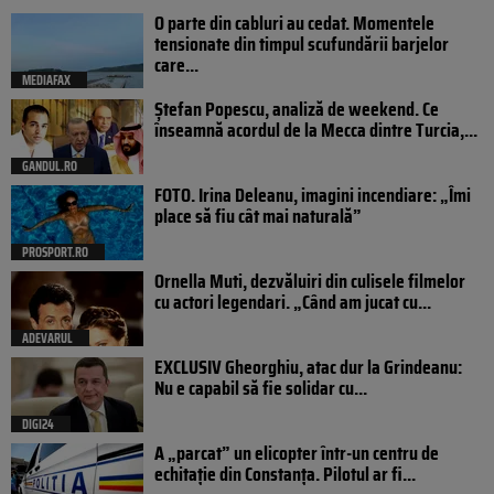
O parte din cabluri au cedat. Momentele
tensionate din timpul scufundării barjelor
care...
MEDIAFAX
Ștefan Popescu, analiză de weekend. Ce
înseamnă acordul de la Mecca dintre Turcia,...
GANDUL.RO
FOTO. Irina Deleanu, imagini incendiare: „Îmi
place să fiu cât mai naturală”
PROSPORT.RO
Ornella Muti, dezvăluiri din culisele filmelor
cu actori legendari. „Când am jucat cu...
ADEVARUL
EXCLUSIV Gheorghiu, atac dur la Grindeanu:
Nu e capabil să fie solidar cu...
DIGI24
A „parcat” un elicopter într-un centru de
echitație din Constanța. Pilotul ar fi...