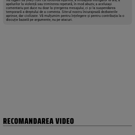
Vă rugăm să țineți cont că folosirea injuriilor, a limbajului instigator la ură, a
apelurilor la violență sau trimiterea repetată, în mod abuziv, a aceluiași
comentariu pot duce nu doar la ștergerea mesajului, ci și la suspendarea
temporară a dreptului de a comenta. Site-ul nostru încurajează dezbaterile
aprinse, dar civilizate. Vă mulțumim pentru înțelegere și pentru contribuția la o
discuție bazată pe argumente, nu pe atacuri.
RECOMANDAREA VIDEO