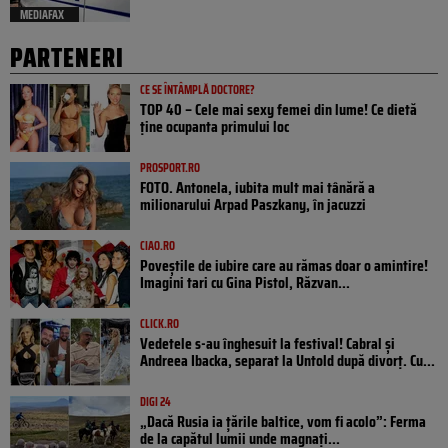
MEDIAFAX
PARTENERI
CE SE ÎNTÂMPLĂ DOCTORE?
TOP 40 – Cele mai sexy femei din lume! Ce dietă
ține ocupanta primului loc
PROSPORT.RO
FOTO. Antonela, iubita mult mai tânără a
milionarului Arpad Paszkany, în jacuzzi
CIAO.RO
Poveştile de iubire care au rămas doar o amintire!
Imagini tari cu Gina Pistol, Răzvan...
CLICK.RO
Vedetele s-au înghesuit la festival! Cabral și
Andreea Ibacka, separat la Untold după divorț. Cu...
DIGI 24
„Dacă Rusia ia țările baltice, vom fi acolo”: Ferma
de la capătul lumii unde magnați...