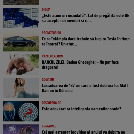
DIGI24
„Este acum ori niciodată”: Cât de pregătită este UE
să accepte noi membri și ce...
PROMOTOR.RO
Ce se întâmplă dacă trebuie să fugi cu Tesla în timp
ce încarcă? Un atac...
RÂZI CU LACRIMI
BANCUL ZILEI. Badea Gheorghe: – Nu pot face
dragoste!
GO4IT.RO
Cascadoarea de 137 cm care a fost dublura lui Matt
Damon în Odiseea
DESCOPERA.RO
Este adevărat că inteligența oamenilor scade?
GO4GAMES
Cel mai așteptat joc video al anului va debuta pe