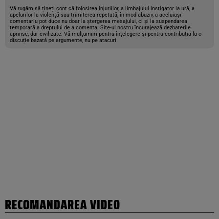
Vă rugăm să țineți cont că folosirea injuriilor, a limbajului instigator la ură, a
apelurilor la violență sau trimiterea repetată, în mod abuziv, a aceluiași
comentariu pot duce nu doar la ștergerea mesajului, ci și la suspendarea
temporară a dreptului de a comenta. Site-ul nostru încurajează dezbaterile
aprinse, dar civilizate. Vă mulțumim pentru înțelegere și pentru contribuția la o
discuție bazată pe argumente, nu pe atacuri.
RECOMANDAREA VIDEO