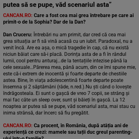
putea să se pupe, văd scenariul asta”
CANCAN.RO:
Care a fost cea mai grea întrebare pe care ai
primit-o de la Sophia? Dar de la Dan?
Dan Cruceru:
Întrebări nu am primit, dar cred că cea mai
grea situația ar fi să vină acasă cu un iubit. Paradoxal, nu a
venit încă. Are ea așa, o mică tragedie în cap, că nu există
niciun băiat care să-i placă. Dorința asta de a fi în rândul
lumii, cool pentru anturaj…de la tentațiile intezise până la
cele sexuale…Părerea mea, până acum, din ce îmi spune mie,
este că-i extrem de inocentă și foarte departe de chestiile
astea. Bine, în viața adolescentină foarte departe poate
însemna și 2 săptămâni (râde, n.red.).Nu ști când o lovește
îndrăgosteala. Ei sunt o gașcă de vreo 7 copii, se strâng și
mai fac câte un sleep over, sunt și băieți în gașcă. La 12
noaptea ar putea să se pupe, văd scenariul asta, mai stau cu
inima strânsă, dar încerc să fiu pregătit.
CANCAN.RO:
Ca procent, în România, după atâția ani de
experiență ce crezi: mamele sau tații duc greul parenting-
ului într-o familie?