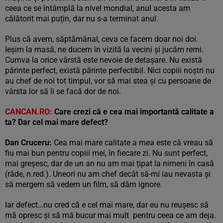
ceea ce se întâmplă la nivel mondial, anul acesta am
călătorit mai puțin, dar nu s-a terminat anul.
Plus că avem, săptămânal, ceva ce facem doar noi doi.
Ieșim la masă, ne ducem în vizită la vecini și jucăm remi.
Cumva la orice vârstă este nevoie de detașare. Nu există
părinte perfect, există părinte perfectibil. Nici copiii noștri nu
au chef de noi tot timpul, vor să mai stea și cu persoane de
vârsta lor să li se facă dor de noi.
CANCAN.RO:
Care crezi că e cea mai importantă calitate a
ta? Dar cel mai mare defect?
Dan Cruceru:
Cea mai mare calitate a mea este că vreau să
fiu mai bun pentru copiii mei, în fiecare zi. Nu sunt perfect,
mai greșesc, dar de un an nu am mai țipat la nimeni în casă
(râde, n.red.). Uneori nu am chef decât să-mi iau nevasta și
să mergem să vedem un film, să dăm ignore.
Iar defect…nu cred că e cel mai mare, dar eu nu reușesc să
mă opresc și să mă bucur mai mult pentru ceea ce am deja.