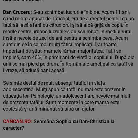
Dan Cruceru:
S-au schimbat lucrurile în bine. Acum 11 ani,
când m-am apucat de Taticool, era de-a dreptul penibil ca un
tată să iasă afară cu căruciorul și să aibă grijă de copii. În
marile centre urbane lucrurile s-au schimbat. În mediul rural
însă e nevoie de zeci de ani pentru a schimba ceva. Acum
sunt din ce în ce mai mulți tătici implicați. Dar foarte
important de știut, mamele rămân majoritatea. Tații se
implică, cam 40%, în primii ani de viață ai copilului. După aia
unii se mai pierd pe drum. În România e arhetipal ca tatăl să
livreze, să aducă bani acasă.
Se simte destul de mult absența tatălui în viața
adolescentină. Mulți spun că tatăl nu mai este prezent în
educația lor. Psihologic, un adolescent are nevoie mai mult
de prezența tatălui. Sunt momente în care mama este
copleșită și ar fi minunat să aibă un ajutor.
CANCAN.RO:
Seamănă Sophia cu Dan-Christian la
caracter?