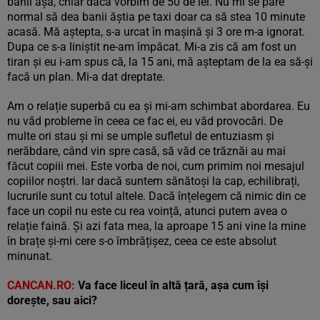
banii așa, chiar dacă vorbim de 50 de lei. Nu mi se pare
normal să dea banii ăștia pe taxi doar ca să stea 10 minute
acasă. Mă aștepta, s-a urcat în mașină și 3 ore m-a ignorat.
Dupa ce s-a liniștit ne-am împăcat. Mi-a zis că am fost un
tiran și eu i-am spus că, la 15 ani, mă așteptam de la ea să-și
facă un plan. Mi-a dat dreptate.
Am o relație superbă cu ea și mi-am schimbat abordarea. Eu
nu văd probleme în ceea ce fac ei, eu văd provocări. De
multe ori stau și mi se umple sufletul de entuziasm și
nerăbdare, când vin spre casă, să văd ce trăznăi au mai
făcut copiii mei. Este vorba de noi, cum primim noi mesajul
copiilor noștri. Iar dacă suntem sănătoși la cap, echilibrați,
lucrurile sunt cu totul altele. Dacă înțelegem că nimic din ce
face un copil nu este cu rea voință, atunci putem avea o
relație faină. Și azi fata mea, la aproape 15 ani vine la mine
în brațe și-mi cere s-o îmbrățișez, ceea ce este absolut
minunat.
CANCAN.RO:
Va face liceul în altă țară, așa cum își
dorește, sau aici?