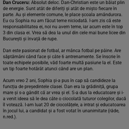
Dan Cruceru:
Absolut deloc. Dan-Christian este un băiat plin
de energie. Sunt atât de diferiți și atât de mișto fiecare în
parte. Au și elemente comune, le place școala amândurora.
Eu cu Sophia nu am făcut teme niciodată. I-am zis că este
responsabilitatea ei, noi nu avem teme, iar acum este în top
3 din clasa ei. Vrea să dea la unul din cele mai bune licee din
București și învață de rupe.
Dan este pasionat de fotbal, ar mânca fotbal pe pâine. Are
săptămâni când face și câte 6 antrenamente. Se înscrie în
toate echipele posibile, văd foarte multă pasiune la el. Este
un tip foarte hotărât atunci când are un plan.
Acum vreo 2 ani, Sophia și-a pus în cap să candideze la
funcția de președintele clasei. Dan era la grădiniță, grupa
mare și s-a gândit că ar vrea și el. S-a dus la educatoare și i-
a venit ideea să le dea câte o ciocolată tuturor colegilor, dacă
îl votează. I-am luat 20 de ciocolățele, a intrat și educatoarea
în jocul lui, a candidat și a fost votat în unanimitate (râde,
n.red.).