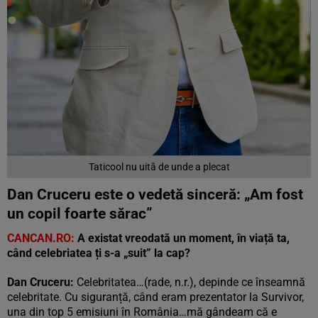
Taticool nu uită de unde a plecat
Dan Cruceru este o vedetă sinceră:
„
Am fost
un copil foarte sărac”
CANCAN.RO:
A existat vreodată un moment, în viață ta,
când celebriatea ți s-a
„
suit” la cap?
Dan Cruceru:
Celebritatea…(rade, n.r.), depinde ce înseamnă
celebritate. Cu siguranță, când eram prezentator la Survivor,
una din top 5 emisiuni în România…mă gândeam că e