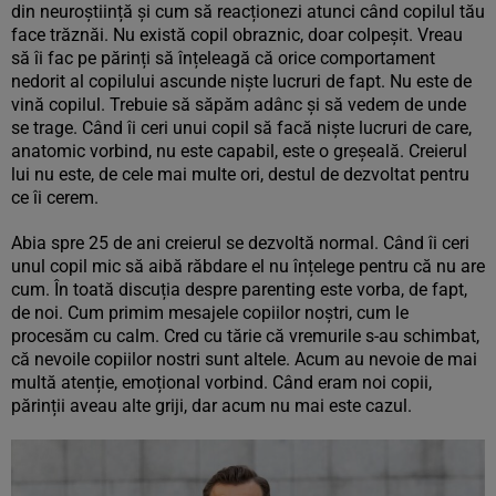
din neuroștiință și cum să reacționezi atunci când copilul tău
face trăznăi. Nu există copil obraznic, doar colpeșit. Vreau
să îi fac pe părinți să înțeleagă că orice comportament
nedorit al copilului ascunde niște lucruri de fapt. Nu este de
vină copilul. Trebuie să săpăm adânc și să vedem de unde
se trage. Când îi ceri unui copil să facă niște lucruri de care,
anatomic vorbind, nu este capabil, este o greșeală. Creierul
lui nu este, de cele mai multe ori, destul de dezvoltat pentru
ce îi cerem.
Abia spre 25 de ani creierul se dezvoltă normal. Când îi ceri
unul copil mic să aibă răbdare el nu înțelege pentru că nu are
cum. În toată discuția despre parenting este vorba, de fapt,
de noi. Cum primim mesajele copiilor noștri, cum le
procesăm cu calm. Cred cu tărie că vremurile s-au schimbat,
că nevoile copiilor nostri sunt altele. Acum au nevoie de mai
multă atenție, emoțional vorbind. Când eram noi copii,
părinții aveau alte griji, dar acum nu mai este cazul.