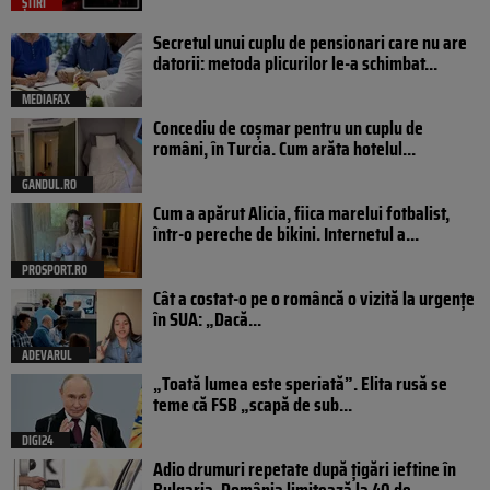
ȘTIRI
Secretul unui cuplu de pensionari care nu are
datorii: metoda plicurilor le-a schimbat...
MEDIAFAX
Concediu de coșmar pentru un cuplu de
români, în Turcia. Cum arăta hotelul...
GANDUL.RO
Cum a apărut Alicia, fiica marelui fotbalist,
într-o pereche de bikini. Internetul a...
PROSPORT.RO
Cât a costat-o pe o româncă o vizită la urgențe
în SUA: „Dacă...
ADEVARUL
„Toată lumea este speriată”. Elita rusă se
teme că FSB „scapă de sub...
DIGI24
Adio drumuri repetate după țigări ieftine în
Bulgaria. România limitează la 40 de...