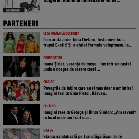
MEDIAFAX
PARTENERI
CE SE ÎNTÂMPLĂ DOCTORE?
Cum arată acum Julia Chelaru, fosta membră a
trupei Exotic! Și-a etalat formele voluptoase, la...
PROSPORT.RO
Ioana Țiriac, vacanță de mega – lux într-un castel
unde o noapte de cazare costă...
CIAO.RO
Poveştile de iubire care au rămas doar o amintire!
Imagini tari cu Gina Pistol, Răzvan...
CLICK.RO
Imagini rare cu George și Ilinca Simion: „Am revenit
în locul unde am trăit una...
DIGI 24
Stânca vandalizată pe Transfăgărășan. Ce le