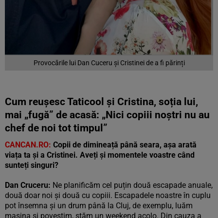
Provocările lui Dan Cuceru și Cristinei de a fi părinți
Cum reușesc Taticool și Cristina, soția lui,
mai „fugă” de acasă: „
Nici copiii noștri nu au
chef de noi tot timpul”
CANCAN.RO:
Copii de dimineață până seara, așa arată
viața ta și a Cristinei. Aveți și momentele voastre când
sunteți singuri?
Dan Cruceru:
Ne planificăm cel puțin două escapade anuale,
două doar noi și două cu copiii. Escapadele noastre în cuplu
pot însemna și un drum până la Cluj, de exemplu, luăm
mașina și povestim, stăm un weekend acolo. Din cauza a