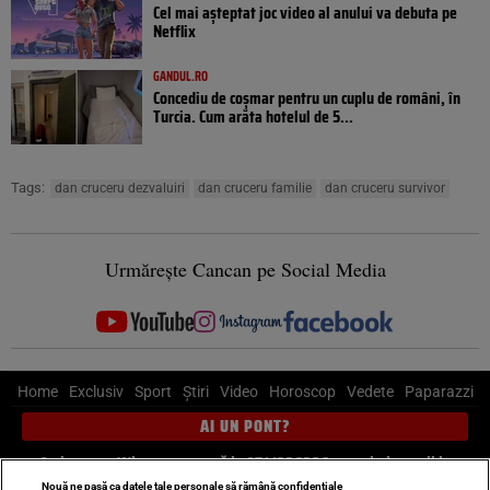
Cel mai așteptat joc video al anului va debuta pe
Netflix
GANDUL.RO
Concediu de coșmar pentru un cuplu de români, în
Turcia. Cum arăta hotelul de 5...
Tags:
dan cruceru dezvaluiri
dan cruceru familie
dan cruceru survivor
Urmărește Cancan pe Social Media
Home
Exclusiv
Sport
Știri
Video
Horoscop
Vedete
Paparazzi
AI UN PONT?
Scrie-ne pe Whatsapp
, sună la 0741226226 sau trimite mail la
pont@cancan.ro
Nouă ne pasă ca datele tale personale să rămână confidențiale