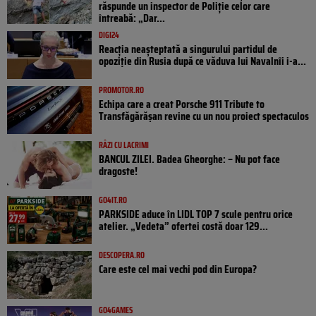
răspunde un inspector de Poliție celor care
întreabă: „Dar...
DIGI24
Reacția neașteptată a singurului partidul de
opoziţie din Rusia după ce văduva lui Navalnîi i-a...
PROMOTOR.RO
Echipa care a creat Porsche 911 Tribute to
Transfăgărășan revine cu un nou proiect spectaculos
RÂZI CU LACRIMI
BANCUL ZILEI. Badea Gheorghe: – Nu pot face
dragoste!
GO4IT.RO
PARKSIDE aduce în LIDL TOP 7 scule pentru orice
atelier. „Vedeta” ofertei costă doar 129...
DESCOPERA.RO
Care este cel mai vechi pod din Europa?
GO4GAMES