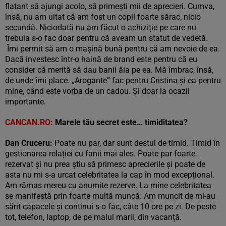
flatant să ajungi acolo, să primești mii de aprecieri. Cumva,
însă, nu am uitat că am fost un copil foarte sărac, nicio
secundă. Niciodată nu am făcut o achiziție pe care nu
trebuia s-o fac doar pentru că aveam un statut de vedetă.
Îmi permit să am o mașină bună pentru că am nevoie de ea.
Dacă investesc într-o haină de brand este pentru că eu
consider că merită să dau banii ăia pe ea. Mă îmbrac, însă,
de unde îmi place. „Arogante” fac pentru Cristina și ea pentru
mine, când este vorba de un cadou. Și doar la ocazii
importante.
CANCAN.RO:
Marele tău secret este… timiditatea?
Dan Cruceru:
Poate nu par, dar sunt destul de timid. Timid în
gestionarea relației cu fanii mai ales. Poate par foarte
rezervat și nu prea știu să primesc aprecierile și poate de
asta nu mi s-a urcat celebritatea la cap în mod excepțional.
Am rămas mereu cu anumite rezerve. La mine celebritatea
se manifestă prin foarte multă muncă. Am muncit de mi-au
sărit capacele și continui s-o fac, câte 10 ore pe zi. De peste
tot, telefon, laptop, de pe malul marii, din vacanță.