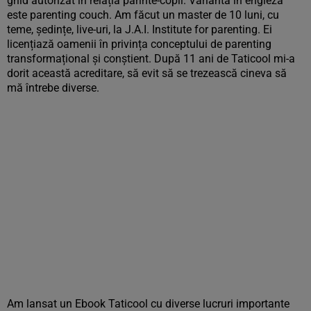
ghid autorizat în relația părinte-copil. Varianta în engleză
este parenting couch. Am făcut un master de 10 luni, cu
teme, ședințe, live-uri, la J.A.I. Institute for parenting. Ei
licențiază oamenii în privința conceptului de parenting
transformațional și conștient. După 11 ani de Taticool mi-a
dorit această acreditare, să evit să se trezească cineva să
mă întrebe diverse.
Am lansat un Ebook Taticool cu diverse lucruri importante