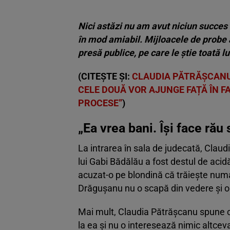
Nici astăzi nu am avut niciun succes 
în mod amiabil. Mijloacele de probe a
presă publice, pe care le știe toată 
(CITEȘTE ȘI:
CLAUDIA PĂTRĂȘCANU
CELE DOUĂ VOR AJUNGE FAȚĂ ÎN FA
PROCESE”
)
„Ea vrea bani. Își face rău
La intrarea în sala de judecată, Claud
lui Gabi Bădălău a fost destul de aci
acuzat-o pe blondină că trăiește numai
Drăgușanu nu o scapă din vedere și o j
Mai mult, Claudia Pătrășcanu spune că
la ea și nu o interesează nimic altcev