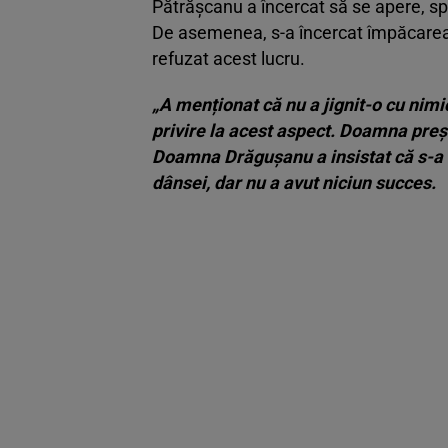
Pătrășcanu a încercat să se apere, sp
De asemenea, s-a încercat împăcarea c
refuzat acest lucru.
„A menționat că nu a jignit-o cu nimic
privire la acest aspect. Doamna preșe
Doamna Drăgușanu a insistat că s-a 
dânsei, dar nu a avut niciun succes.