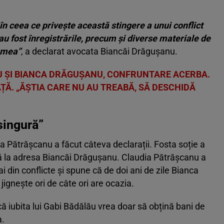
în ceea ce privește această stingere a unui conflict
u fost înregistrările, precum și diverse materiale de
lumea”
, a declarat avocata Biancăi Drăgușanu.
 ȘI BIANCA DRĂGUȘANU, CONFRUNTARE ACERBA.
ȚĂ. „ĂȘTIA CARE NU AU TREABĂ, SĂ DESCHIDĂ
 singură”
ia Pătrășcanu a făcut câteva declarații. Fosta soție a
dă la adresa Biancăi Drăgușanu. Claudia Pătrășcanu a
 din conflicte și spune că de doi ani de zile Bianca
ignește ori de câte ori are ocazia.
 iubita lui Gabi Bădălău vrea doar să obțină bani de
a.