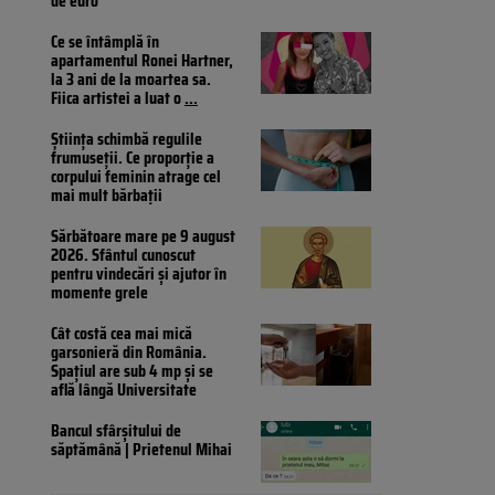
de euro
Ce se întâmplă în
apartamentul Ronei Hartner,
la 3 ani de la moartea sa.
Fiica artistei a luat o
...
Știința schimbă regulile
frumuseții. Ce proporție a
corpului feminin atrage cel
mai mult bărbații
Sărbătoare mare pe 9 august
2026. Sfântul cunoscut
pentru vindecări și ajutor în
momente grele
Cât costă cea mai mică
garsonieră din România.
Spațiul are sub 4 mp și se
află lângă Universitate
Bancul sfârșitului de
săptămână | Prietenul Mihai