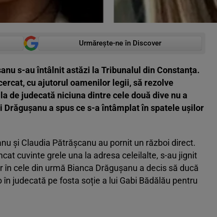
Urmărește-ne în Discover
nu s-au întâlnit astăzi la Tribunalul din Constanța.
ncercat, cu ajutorul oamenilor legii, să rezolve
sala de judecată niciuna dintre cele două dive nu a
ăi Drăgușanu a spus ce s-a întâmplat în spatele ușilor
u și Claudia Pătrășcanu au pornit un război direct.
at cuvinte grele una la adresa celeilalte, s-au jignit
iar în cele din urmă Bianca Drăgușanu a decis să ducă
-o în judecată pe fosta soție a lui Gabi Bădălău pentru