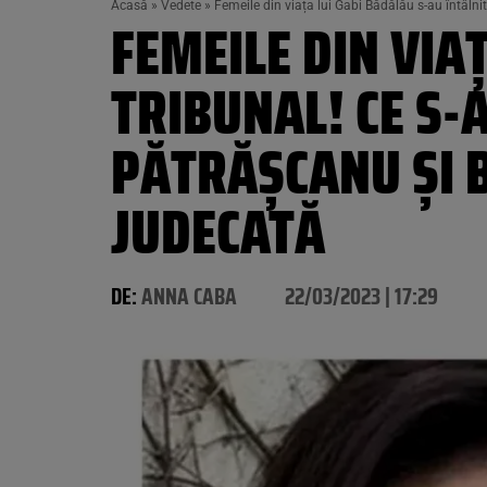
Acasă
»
Vedete
»
Femeile din viața lui Gabi Bădălău s-au întâln
FEMEILE DIN VIA
TRIBUNAL! CE S-
PĂTRĂȘCANU ȘI 
JUDECATĂ
DE:
ANNA CABA
22/03/2023 | 17:29