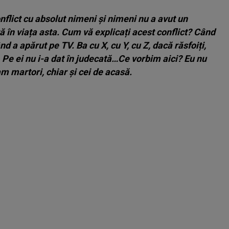
onflict cu absolut nimeni și nimeni nu a avut un
tă în viața asta. Cum vă explicați acest conflict? Când
 a apărut pe TV. Ba cu X, cu Y, cu Z, dacă răsfoiți,
 Pe ei nu i-a dat în judecată…Ce vorbim aici? Eu nu
am martori, chiar și cei de acasă.