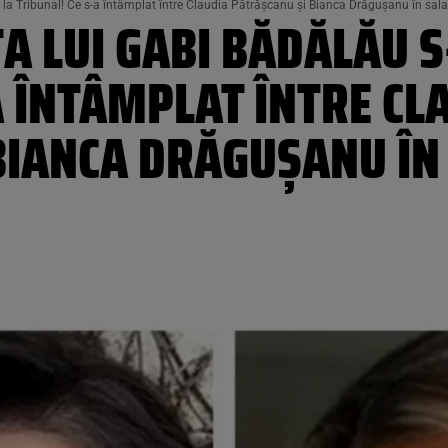
it la Tribunal! Ce s-a întâmplat între Claudia Pătrășcanu și Bianca Drăgușanu în sal
ȚA LUI GABI BĂDĂLĂU S
A ÎNTÂMPLAT ÎNTRE CL
BIANCA DRĂGUȘANU ÎN