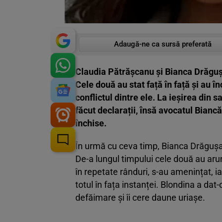
Adaugă-ne ca sursă preferată
Claudia Pătrășcanu și Bianca Drăgușa
Cele două au stat față în față și au î
conflictul dintre ele. La ieșirea din 
făcut declarații, însă avocatul Bianc
închise.
În urmă cu ceva timp, Bianca Drăgușan
De-a lungul timpului cele două au arunc
în repetate rânduri, s-au amenințat, 
totul în fața instanței. Blondina a dat
defăimare și îi cere daune uriașe.