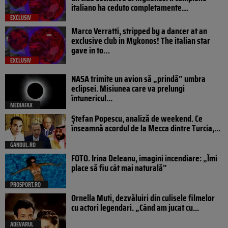
italiano ha ceduto completamente…
EXCLUSIV
Marco Verratti, stripped by a dancer at an
exclusive club in Mykonos! The italian star
gave in to…
EXCLUSIV
NASA trimite un avion să „prindă” umbra
eclipsei. Misiunea care va prelungi
întunericul...
MEDIAFAX
Ștefan Popescu, analiză de weekend. Ce
înseamnă acordul de la Mecca dintre Turcia,...
GANDUL.RO
FOTO. Irina Deleanu, imagini incendiare: „Îmi
place să fiu cât mai naturală”
PROSPORT.RO
Ornella Muti, dezvăluiri din culisele filmelor
cu actori legendari. „Când am jucat cu...
ADEVARUL