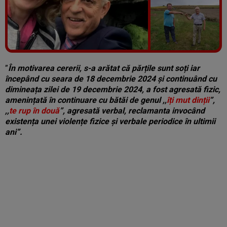
Vezi galeria foto
5 poze
”
În motivarea cererii, s-a arătat că părțile sunt soți iar
începând cu seara de 18 decembrie 2024 și continuând cu
dimineața zilei de 19 decembrie 2024, a fost agresată fizic,
amenințată în continuare cu bătăi de genul ,,
îți mut dinții
”,
,,
te rup în două
”, agresată verbal, reclamanta invocând
existența unei violențe fizice și verbale periodice în ultimii
ani”.