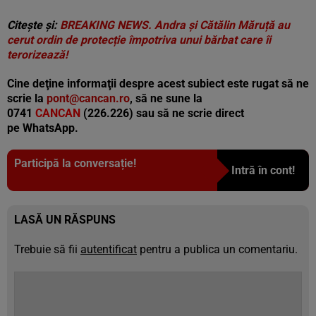
Citește și:
BREAKING NEWS. Andra și Cătălin Măruță au
cerut ordin de protecție împotriva unui bărbat care îi
terorizează!
Cine deţine informaţii despre acest subiect este rugat să ne
scrie la
pont@cancan.ro
, să ne sune la
0741
CANCAN
(226.226) sau să ne scrie direct
pe
WhatsApp.
Participă la conversație!
Intră în cont!
LASĂ UN RĂSPUNS
Trebuie să fii
autentificat
pentru a publica un comentariu.