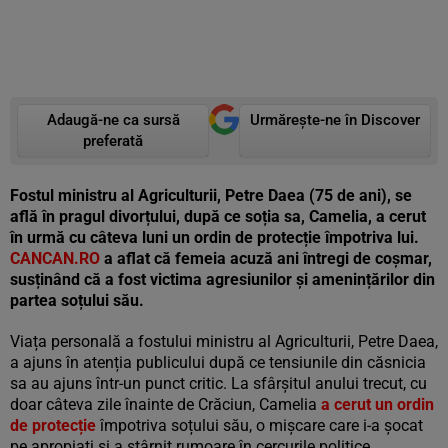
Adaugă-ne ca sursă
Urmărește-ne în Discover
preferată
Fostul ministru al Agriculturii, Petre Daea (75 de ani), se
află în pragul divorțului, după ce soția sa, Camelia, a cerut
în urmă cu câteva luni un ordin de protecție împotriva lui.
CANCAN.RO
a aflat că femeia acuză ani întregi de coșmar,
susținând că a fost victima agresiunilor și amenințărilor din
partea soțului său.
Viața personală a fostului ministru al Agriculturii, Petre Daea,
a ajuns în atenția publicului după ce tensiunile din căsnicia
sa au ajuns într-un punct critic. La sfârșitul anului trecut, cu
doar câteva zile înainte de Crăciun, Camelia
a cerut un ordin
de protecție
împotriva soțului său, o mișcare care i-a șocat
pe apropiați și a stârnit rumoare în cercurile politice.