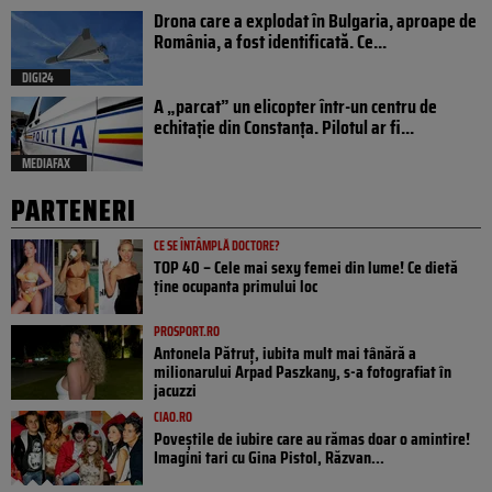
Drona care a explodat în Bulgaria, aproape de
România, a fost identificată. Ce...
DIGI24
A „parcat” un elicopter într-un centru de
echitație din Constanța. Pilotul ar fi...
MEDIAFAX
PARTENERI
CE SE ÎNTÂMPLĂ DOCTORE?
TOP 40 – Cele mai sexy femei din lume! Ce dietă
ține ocupanta primului loc
PROSPORT.RO
Antonela Pătruț, iubita mult mai tânără a
milionarului Arpad Paszkany, s-a fotografiat în
jacuzzi
CIAO.RO
Poveştile de iubire care au rămas doar o amintire!
Imagini tari cu Gina Pistol, Răzvan...