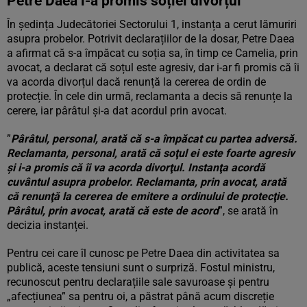
Petre Daea i-a promis soției divorțul
În ședința Judecătoriei Sectorului 1, instanța a cerut lămuriri
asupra probelor. Potrivit declarațiilor de la dosar, Petre Daea
a afirmat că s-a împăcat cu soția sa, în timp ce Camelia, prin
avocat, a declarat că soțul este agresiv, dar i-ar fi promis că îi
va acorda divorțul dacă renunță la cererea de ordin de
protecție. În cele din urmă, reclamanta a decis să renunțe la
cerere, iar pârâtul și-a dat acordul prin avocat.
”
Pârâtul, personal, arată că s-a împăcat cu partea adversă.
Reclamanta, personal, arată că soţul ei este foarte agresiv
şi i-a promis că îi va acorda divorţul. Instanţa acordă
cuvântul asupra probelor. Reclamanta, prin avocat, arată
că renunţă la cererea de emitere a ordinului de protecţie.
Pârâtul, prin avocat, arată că este de acord
”, se arată în
decizia instanței.
Pentru cei care îl cunosc pe Petre Daea din activitatea sa
publică, aceste tensiuni sunt o surpriză. Fostul ministru,
recunoscut pentru declarațiile sale savuroase și pentru
„afecțiunea” sa pentru oi, a păstrat până acum discreție