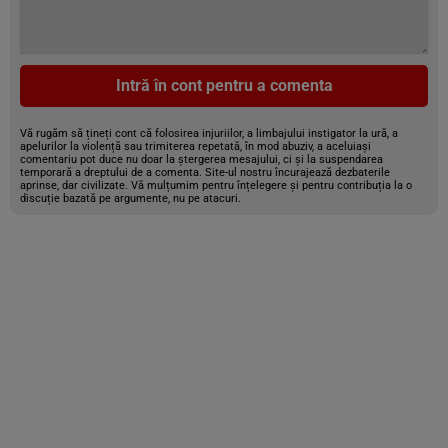
Intră în cont pentru a comenta
Vă rugăm să țineți cont că folosirea injuriilor, a limbajului instigator la ură, a
apelurilor la violență sau trimiterea repetată, în mod abuziv, a aceluiași
comentariu pot duce nu doar la ștergerea mesajului, ci și la suspendarea
temporară a dreptului de a comenta. Site-ul nostru încurajează dezbaterile
aprinse, dar civilizate. Vă mulțumim pentru înțelegere și pentru contribuția la o
discuție bazată pe argumente, nu pe atacuri.