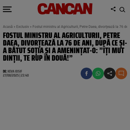
Acasă
»
Exclusiv
»
Fostul ministru al Agriculturii, Petre Daea, divorţează la 76 de a
FOSTUL MINISTRU AL AGRICULTURII, PETRE
DAEA, DIVORŢEAZĂ LA 76 DE ANI, DUPĂ CE ȘI-
A BĂTUT SOȚIA ȘI A AMENINȚAT-O: ”ÎȚI MUT
DINȚII, TE RUP ÎN DOUĂ!”
DE:
KEVA IOSIF
27/08/2025 | 23:40