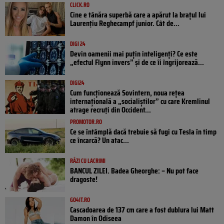
CLICK.RO
Cine e tânăra superbă care a apărut la brațul lui
Laurențiu Reghecampf junior. Cât de...
DIGI 24
Devin oamenii mai puțin inteligenți? Ce este
„efectul Flynn invers” și de ce îi îngrijorează...
DIGI24
Cum funcționează Sovintern, noua rețea
internațională a „socialiștilor” cu care Kremlinul
atrage recruți din Occident...
PROMOTOR.RO
Ce se întâmplă dacă trebuie să fugi cu Tesla în timp
ce încarcă? Un atac...
RÂZI CU LACRIMI
BANCUL ZILEI. Badea Gheorghe: – Nu pot face
dragoste!
GO4IT.RO
Cascadoarea de 137 cm care a fost dublura lui Matt
Damon în Odiseea