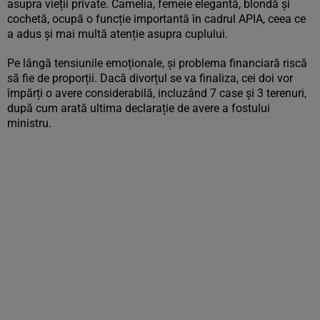
asupra vieții private. Camelia, femeie elegantă, blondă și
cochetă, ocupă o funcție importantă în cadrul APIA, ceea ce
a adus și mai multă atenție asupra cuplului.
Pe lângă tensiunile emoționale, și problema financiară riscă
să fie de proporții. Dacă divorțul se va finaliza, cei doi vor
împărți o avere considerabilă, incluzând 7 case și 3 terenuri,
după cum arată ultima declarație de avere a fostului
ministru.