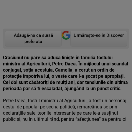
Adaugă-ne ca sursă
Urmărește-ne în Discover
preferată
Crăciunul nu pare să aducă liniște în familia fostului
ministru al Agriculturii, Petre Daea. În mijlocul unui scandal
conjugal, soția acestuia, Camelia, a cerut un ordin de
protecție împotriva lui, o veste care i-a șocat pe apropiați.
Cei doi sunt căsătoriți de mulți ani, dar tensiunile din ultima
perioadă par să fi escaladat, ajungând la un punct critic.
Petre Daea, fostul ministru al Agriculturii, a fost un personaj
destul de popular pe scena politică, remarcându-se prin
declarațiile sale, teoriile interesante pe care le-a susținut
public și, nu în ultimul rând, pentru ”afecțiunea” sa pentru oi.