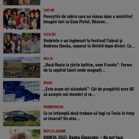
CIAO.RO
Poveştile de iubire care au rămas doar o amintire!
Imagini tari cu Gina Pistol, Răzvan...
CLICK.RO
Vedetele s-au înghesuit la festival! Cabral și
Andreea Ibacka, separat la Untold după divorț. Cu...
DIGI 24
„Dacă Rusia ia țările baltice, vom fi acolo”: Ferma
de la capătul lumii unde magnați...
DIGI24
„Este acum ori niciodată”: Cât de pregătită este UE
să accepte noi membri și ce...
PROMOTOR.RO
Ce se întâmplă dacă trebuie să fugi cu Tesla în timp
ce încarcă? Un atac...
RÂZI CU LACRIMI
BANCUL ZILEI. Badea Gheorghe: – Nu pot face