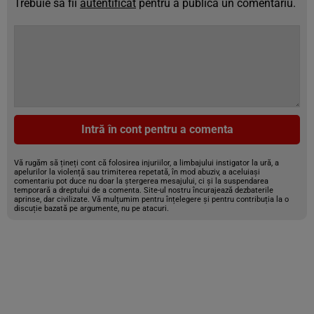
Trebuie să fii
autentificat
pentru a publica un comentariu.
Intră în cont pentru a comenta
Vă rugăm să țineți cont că folosirea injuriilor, a limbajului instigator la ură, a
apelurilor la violență sau trimiterea repetată, în mod abuziv, a aceluiași
comentariu pot duce nu doar la ștergerea mesajului, ci și la suspendarea
temporară a dreptului de a comenta. Site-ul nostru încurajează dezbaterile
aprinse, dar civilizate. Vă mulțumim pentru înțelegere și pentru contribuția la o
discuție bazată pe argumente, nu pe atacuri.