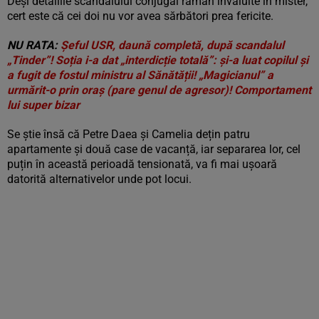
Deși detaliile scandalului conjugal rămân învăluite în mister,
cert este că cei doi nu vor avea sărbători prea fericite.
NU RATA:
Șeful USR, daună completă, după scandalul
„Tinder”! Soția i-a dat „interdicție totală”: și-a luat copilul și
a fugit de fostul ministru al Sănătății! „Magicianul” a
urmărit-o prin oraș (pare genul de agresor)! Comportament
lui super bizar
Se știe însă că Petre Daea și Camelia dețin patru
apartamente și două case de vacanță, iar separarea lor, cel
puțin în această perioadă tensionată, va fi mai ușoară
datorită alternativelor unde pot locui.