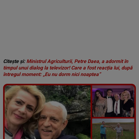
Citește și:
Ministrul Agriculturii, Petre Daea, a adormit în
timpul unui dialog la televizor! Care a fost reacția lui, după
întregul moment: „Eu nu dorm nici noaptea”