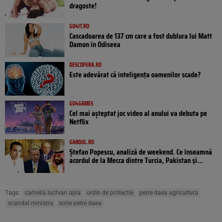
dragoste!
GO4IT.RO
Cascadoarea de 137 cm care a fost dublura lui Matt
Damon în Odiseea
DESCOPERA.RO
Este adevărat că inteligența oamenilor scade?
GO4GAMES
Cel mai așteptat joc video al anului va debuta pe
Netflix
GANDUL.RO
Ștefan Popescu, analiză de weekend. Ce înseamnă
acordul de la Mecca dintre Turcia, Pakistan şi...
Tags:
camelia luchian apia
ordin de protectie
petre daea agricultura
scandal ministru
sotie petre daea