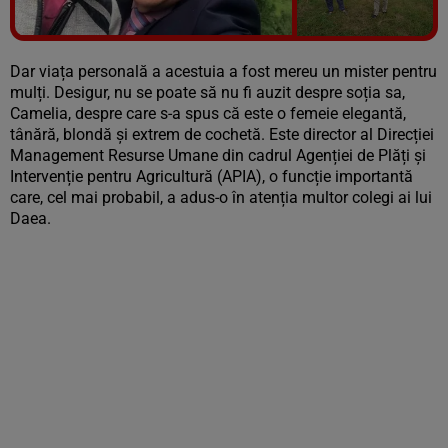
Vezi galeria foto
7 poze
Dar viața personală a acestuia a fost mereu un mister pentru
mulți. Desigur, nu se poate să nu fi auzit despre soția sa,
Camelia, despre care s-a spus că este o femeie elegantă,
tânără, blondă și extrem de cochetă. Este director al Direcției
Management Resurse Umane din cadrul Agenției de Plăți și
Intervenție pentru Agricultură (APIA), o funcție importantă
care, cel mai probabil, a adus-o în atenția multor colegi ai lui
Daea.