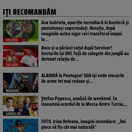
IȚI RECOMANDĂM
Aza Gabriela, apariție incendiară în bustieră și
pantalonași supermulați. Horațiu, după
imaginile astea sigur ceri transferul înapoi
la…
EXCLUSIV
Anca și-a părăsit soțul după Survivor!
Gesturile lui DOC față de colegele din junglă au
detonat relația de…
EXCLUSIV
ALARMĂ la Pentagon! SUA își vede stocurile
de arme tot mai reduse și...
MEDIAFAX
Ștefan Popescu, analiză de weekend. Ce
înseamnă acordul de la Mecca dintre Turcia,...
GANDUL.RO
FOTO. Irina Deleanu, imagini incendiare: „Îmi
place să fiu cât mai naturală”