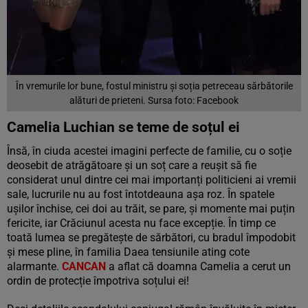
În vremurile lor bune, fostul ministru și soția petreceau sărbătorile
alături de prieteni. Sursa foto: Facebook
Camelia Luchian se teme de soțul ei
Însă, în ciuda acestei imagini perfecte de familie, cu o soție
deosebit de atrăgătoare și un soț care a reușit să fie
considerat unul dintre cei mai importanți politicieni ai vremii
sale, lucrurile nu au fost întotdeauna așa roz. În spatele
ușilor închise, cei doi au trăit, se pare, și momente mai puțin
fericite, iar Crăciunul acesta nu face excepție. În timp ce
toată lumea se pregătește de sărbători, cu bradul împodobit
și mese pline, în familia Daea tensiunile ating cote
alarmante.
CANCAN
a aflat că doamna Camelia a cerut un
ordin de protecție împotriva soțului ei!