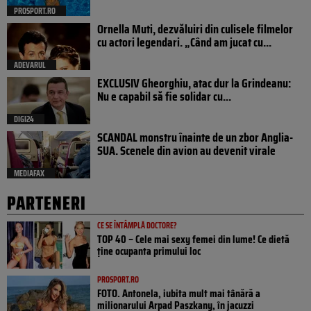
PROSPORT.RO
Ornella Muti, dezvăluiri din culisele filmelor
cu actori legendari. „Când am jucat cu...
ADEVARUL
EXCLUSIV Gheorghiu, atac dur la Grindeanu:
Nu e capabil să fie solidar cu...
DIGI24
SCANDAL monstru înainte de un zbor Anglia-
SUA. Scenele din avion au devenit virale
MEDIAFAX
PARTENERI
CE SE ÎNTÂMPLĂ DOCTORE?
TOP 40 – Cele mai sexy femei din lume! Ce dietă
ține ocupanta primului loc
PROSPORT.RO
FOTO. Antonela, iubita mult mai tânără a
milionarului Arpad Paszkany, în jacuzzi