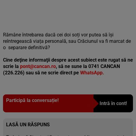
Rămâne întrebarea dacă cei doi soți vor putea să își
reîntregească viața personală, sau Crăciunul va fi marcat de
o separare definitivă?
Cine deţine informaţii despre acest subiect este rugat să ne
scrie la
pont@cancan.ro
, să ne sune la 0741 CANCAN
(226.226) sau să ne scrie direct pe
WhatsApp
.
Participă la conversație!
Intră în cont!
LASĂ UN RĂSPUNS