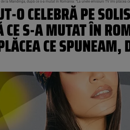
ta de la Mandinga, după ce s-a mutat în România: “La unele emisiuni TV îmi plăcea 
UT-O CELEBRĂ PE SOLIS
 CE S-A MUTAT ÎN ROM
 PLĂCEA CE SPUNEAM,