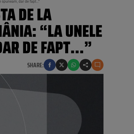
ce spuneam, dar de fapt…”
TA DE LA
ÂNIA: “LA UNELE
 DAR DE FAPT…”
SHARE: