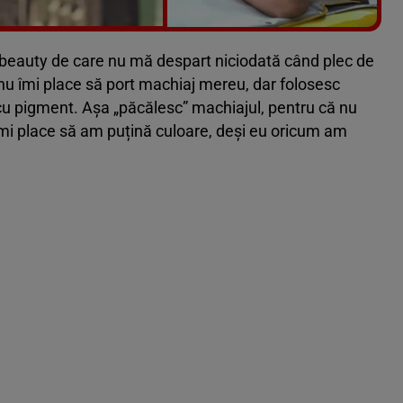
Vezi galeria foto
5 poze
 beauty de care nu mă despart niciodată când plec de
 nu îmi place să port machiaj mereu, dar folosesc
cu pigment. Așa „păcălesc” machiajul, pentru că nu
 Îmi place să am puțină culoare, deși eu oricum am