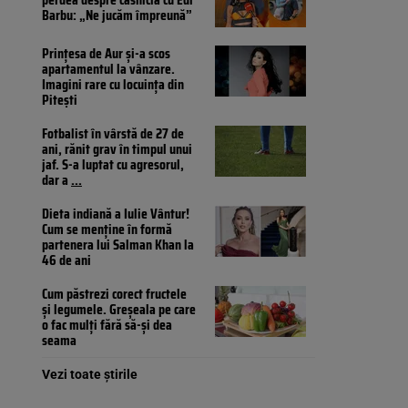
Barbu: „Ne jucăm împreună”
Prințesa de Aur și-a scos
apartamentul la vânzare.
Imagini rare cu locuința din
Pitești
Fotbalist în vârstă de 27 de
ani, rănit grav în timpul unui
jaf. S-a luptat cu agresorul,
dar a
...
Dieta indiană a Iulie Vântur!
Cum se menține în formă
partenera lui Salman Khan la
46 de ani
Cum păstrezi corect fructele
și legumele. Greșeala pe care
o fac mulți fără să-și dea
seama
Vezi toate știrile