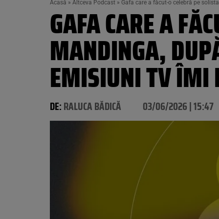
Acasă
»
Altceva Podcast
»
Gafa care a făcut-o celebră pe solis
GAFA CARE A FĂC
MANDINGA, DUPĂ
EMISIUNI TV ÎMI
DE:
RALUCA BĂDICĂ
03/06/2026 | 15:47