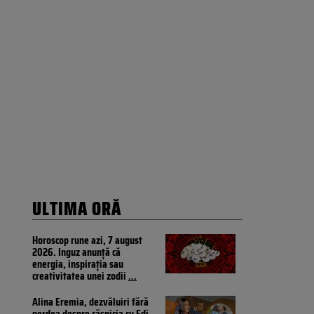
ULTIMA ORĂ
Horoscop rune azi, 7 august
2026. Inguz anunță că
energia, inspirația sau
creativitatea unei zodii
...
Alina Eremia, dezvăluiri fără
perdea despre căsnicia cu Edi