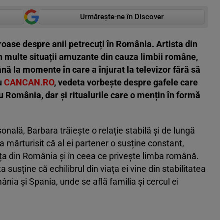
Urmărește-ne în Discover
roase despre anii petrecuți în România. Artista din
n multe situații amuzante din cauza limbii române,
nă la momente în care a înjurat la televizor fără să
u
CANCAN.RO
, vedeta vorbește despre gafele care
cu România, dar și ritualurile care o mențin în formă
onală, Barbara trăiește o relație stabilă și de lungă
 a mărturisit că al ei partener o susține constant,
ața din România și în ceea ce privește limba română.
ta susține că echilibrul din viața ei vine din stabilitatea
nia și Spania, unde se află familia și cercul ei