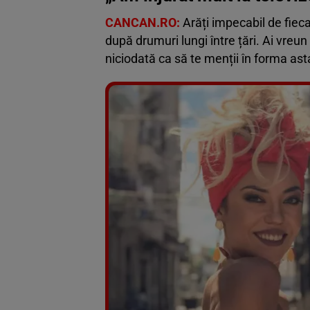
CANCAN.RO:
Arăți impecabil de fieca
după drumuri lungi între țări. Ai vreun
niciodată ca să te menții în forma ast