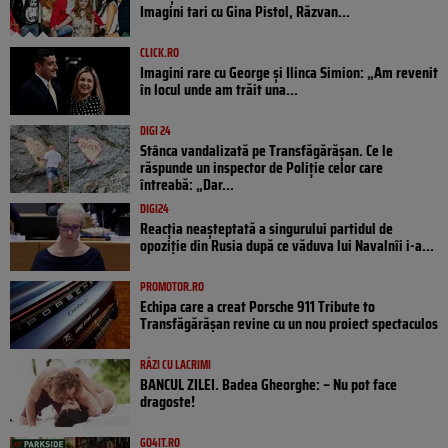
Imagini tari cu Gina Pistol, Răzvan...
CLICK.RO
Imagini rare cu George și Ilinca Simion: „Am revenit
în locul unde am trăit una...
DIGI 24
Stânca vandalizată pe Transfăgărășan. Ce le
răspunde un inspector de Poliție celor care
întreabă: „Dar...
DIGI24
Reacția neașteptată a singurului partidul de
opoziţie din Rusia după ce văduva lui Navalnîi i-a...
PROMOTOR.RO
Echipa care a creat Porsche 911 Tribute to
Transfăgărășan revine cu un nou proiect spectaculos
RÂZI CU LACRIMI
BANCUL ZILEI. Badea Gheorghe: – Nu pot face
dragoste!
GO4IT.RO