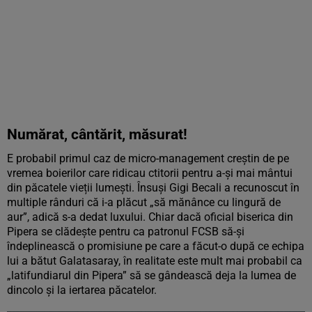
Numărat, cântărit, măsurat!
E probabil primul caz de micro-management creștin de pe
vremea boierilor care ridicau ctitorii pentru a-și mai mântui
din păcatele vieții lumești. Însuși Gigi Becali a recunoscut în
multiple rânduri că i-a plăcut „să mănânce cu lingură de
aur”, adică s-a dedat luxului. Chiar dacă oficial biserica din
Pipera se clădește pentru ca patronul FCSB să-și
îndeplinească o promisiune pe care a făcut-o după ce echipa
lui a bătut Galatasaray, în realitate este mult mai probabil ca
„latifundiarul din Pipera” să se gândească deja la lumea de
dincolo și la iertarea păcatelor.