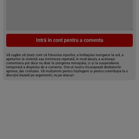
Intră în cont pentru a comenta
Vă rugăm să țineți cont că folosirea injuriilor, a limbajului instigator la ură, a
apelurilor la violență sau trimiterea repetată, în mod abuziv, a aceluiași
comentariu pot duce nu doar la ștergerea mesajului, ci și la suspendarea
temporară a dreptului de a comenta. Site-ul nostru încurajează dezbaterile
aprinse, dar civilizate. Vă mulțumim pentru înțelegere și pentru contribuția la o
discuție bazată pe argumente, nu pe atacuri.