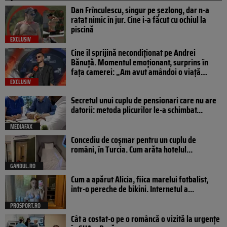
Dan Frînculescu, singur pe șezlong, dar n-a
ratat nimic în jur. Cine i-a făcut cu ochiul la
piscină
EXCLUSIV
Cine îl sprijină necondiționat pe Andrei
Bănuță. Momentul emoționant, surprins în
fața camerei: „Am avut amândoi o viață…
EXCLUSIV
Secretul unui cuplu de pensionari care nu are
datorii: metoda plicurilor le-a schimbat...
MEDIAFAX
Concediu de coșmar pentru un cuplu de
români, în Turcia. Cum arăta hotelul...
GANDUL.RO
Cum a apărut Alicia, fiica marelui fotbalist,
într-o pereche de bikini. Internetul a...
PROSPORT.RO
Cât a costat-o pe o româncă o vizită la urgențe