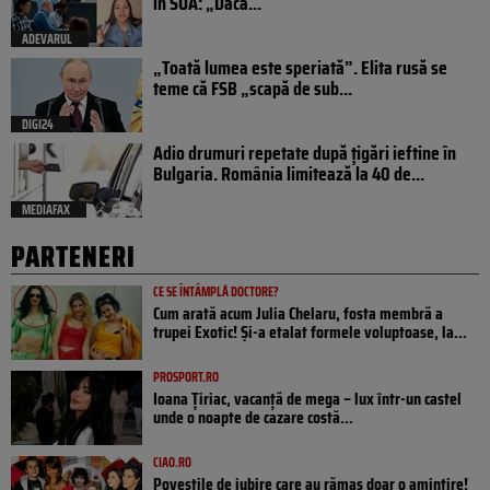
în SUA: „Dacă...
ADEVARUL
„Toată lumea este speriată”. Elita rusă se
teme că FSB „scapă de sub...
DIGI24
Adio drumuri repetate după țigări ieftine în
Bulgaria. România limitează la 40 de...
MEDIAFAX
PARTENERI
CE SE ÎNTÂMPLĂ DOCTORE?
Cum arată acum Julia Chelaru, fosta membră a
trupei Exotic! Și-a etalat formele voluptoase, la...
PROSPORT.RO
Ioana Țiriac, vacanță de mega – lux într-un castel
unde o noapte de cazare costă...
CIAO.RO
Poveştile de iubire care au rămas doar o amintire!