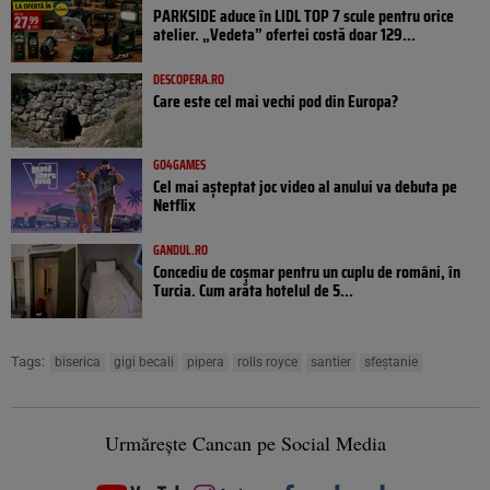
PARKSIDE aduce în LIDL TOP 7 scule pentru orice
atelier. „Vedeta” ofertei costă doar 129...
DESCOPERA.RO
Care este cel mai vechi pod din Europa?
GO4GAMES
Cel mai așteptat joc video al anului va debuta pe
Netflix
GANDUL.RO
Concediu de coșmar pentru un cuplu de români, în
Turcia. Cum arăta hotelul de 5...
Tags:
biserica
gigi becali
pipera
rolls royce
santier
sfeștanie
Urmărește Cancan pe Social Media