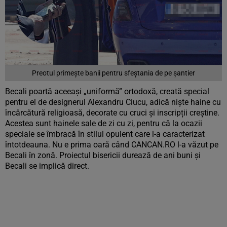
Preotul primește banii pentru sfeștania de pe șantier
Becali poartă aceeași „uniformă” ortodoxă, creată special
pentru el de designerul Alexandru Ciucu, adică niște haine cu
încărcătură religioasă, decorate cu cruci și inscripții creștine.
Acestea sunt hainele sale de zi cu zi, pentru că la ocazii
speciale se îmbracă în stilul opulent care l-a caracterizat
întotdeauna. Nu e prima oară când CANCAN.RO l-a văzut pe
Becali în zonă. Proiectul bisericii durează de ani buni și
Becali se implică direct.