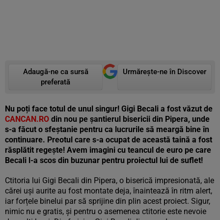
Adaugă-ne ca sursă
Urmărește-ne în Discover
preferată
Nu poți face totul de unul singur! Gigi Becali a fost văzut de
CANCAN.RO
din nou pe șantierul bisericii din Pipera, unde
s-a făcut o sfeștanie pentru ca lucrurile să meargă bine în
continuare. Preotul care s-a ocupat de această taină a fost
răsplătit regește! Avem imagini cu teancul de euro pe care
Becali l-a scos din buzunar pentru proiectul lui de suflet!
Ctitoria lui Gigi Becali din Pipera, o biserică impresionată, ale
cărei uși aurite au fost montate deja, înaintează în ritm alert,
iar forțele binelui par să sprijine din plin acest proiect. Sigur,
nimic nu e gratis, și pentru o asemenea ctitorie este nevoie