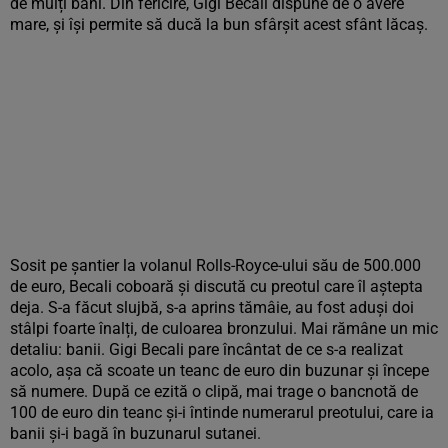
de mulți bani. Din fericire, Gigi Becali dispune de o avere
mare, și își permite să ducă la bun sfârșit acest sfânt lăcaș.
Sosit pe șantier la volanul Rolls-Royce-ului său de 500.000
de euro, Becali coboară și discută cu preotul care îl aștepta
deja. S-a făcut slujbă, s-a aprins tămâie, au fost aduși doi
stâlpi foarte înalți, de culoarea bronzului. Mai rămâne un mic
detaliu: banii. Gigi Becali pare încântat de ce s-a realizat
acolo, așa că scoate un teanc de euro din buzunar și începe
să numere. După ce ezită o clipă, mai trage o bancnotă de
100 de euro din teanc și-i întinde numerarul preotului, care ia
banii și-i bagă în buzunarul sutanei.