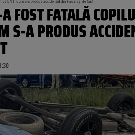
mort pe DN1. Cum s-a produs accidentul din Făgăraș, de fapt
A FOST FATALĂ COPILU
M S-A PRODUS ACCIDE
PT
3:30