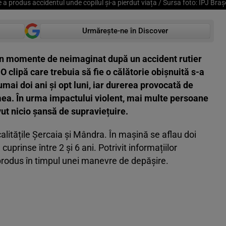
 a produs accidentul unde copilul și-a pierdut viața / Sursa foto: IPJ Bra
Urmărește-ne în Discover
rin momente de neimaginat după un accident rutier
O clipă care trebuia să fie o călătorie obișnuită s-a
umai doi ani și opt luni, iar durerea provocată de
mea. În urma impactului violent, mai multe persoane
vut nicio șansă de supraviețuire.
calitățile Șercaia și Mândra. În mașină se aflau doi
e cuprinse între 2 și 6 ani. Potrivit informațiilor
a produs în timpul unei manevre de depășire.