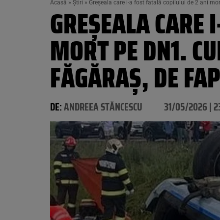
Acasă
»
Știri
»
Greșeala care i-a fost fatală copilului de 2 ani 
GREȘEALA CARE I-
MORT PE DN1. CU
FĂGĂRAȘ, DE FA
DE:
ANDREEA STĂNCESCU
31/05/2026 | 2