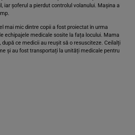
, iar șoferul a pierdut controlul volanului. Mașina a
âmp.
 mai mic dintre copii a fost proiectat în urma
 de echipajele medicale sosite la fața locului. Mama
l, după ce medicii au reușit să o resusciteze. Ceilalți
me și au fost transportați la unități medicale pentru