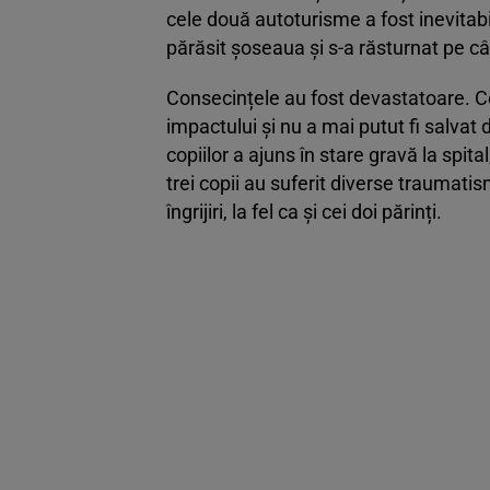
cele două autoturisme a fost inevitabil
părăsit șoseaua și s-a răsturnat pe c
Consecințele au fost devastatoare. Cel
impactului și nu a mai putut fi salvat
copiilor a ajuns în stare gravă la spita
trei copii au suferit diverse traumatis
îngrijiri, la fel ca și cei doi părinți.