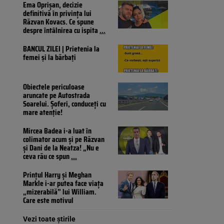
Ema Oprișan, decizie
definitivă în privința lui
Răzvan Kovacs. Ce spune
despre întâlnirea cu ispita
...
BANCUL ZILEI | Prietenia la
femei și la bărbați
Obiectele periculoase
aruncate pe Autostrada
Soarelui. Șoferi, conduceți cu
mare atenție!
Mircea Badea i-a luat în
colimator acum și pe Răzvan
și Dani de la Neatza! „Nu e
ceva rău ce spun
...
Prințul Harry și Meghan
Markle i-ar putea face viața
„mizerabilă” lui William.
Care este motivul
Vezi toate știrile