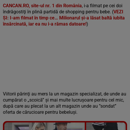
CANCAN.RO, site-ul nr. 1 din România
, i-a filmat pe cei doi
îndrăgostiţi în plină partidă de shopping pentru bebe. (
VEZI
ŞI: I-am filmat în timp ce… Milionarul şi-a lăsat baltă iubita
însărcinată, iar ea nu i-a rămas datoare!
)
Viitorii părinţi au mers la un magazin specializat, de unde au
cumpărat o „scoică” şi mai multe lucruşoare pentru cel mic,
după care au plecat la un alt magazin unde au ”sondat”
oferta de cărucioare pentru bebeluşi.