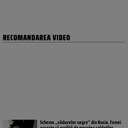
RECOMANDAREA VIDEO
Schema „văduvelor negre” din Rusia. Femei
acuzate că profită de moartea soldaților