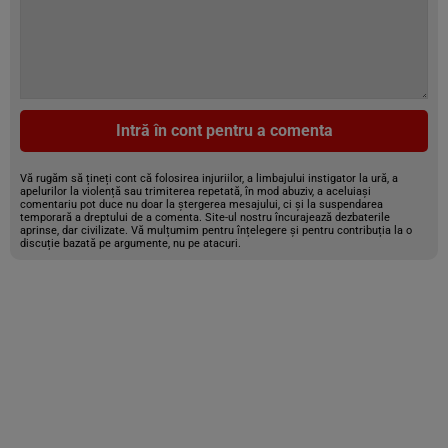
Intră în cont pentru a comenta
Vă rugăm să țineți cont că folosirea injuriilor, a limbajului instigator la ură, a
apelurilor la violență sau trimiterea repetată, în mod abuziv, a aceluiași
comentariu pot duce nu doar la ștergerea mesajului, ci și la suspendarea
temporară a dreptului de a comenta. Site-ul nostru încurajează dezbaterile
aprinse, dar civilizate. Vă mulțumim pentru înțelegere și pentru contribuția la o
discuție bazată pe argumente, nu pe atacuri.