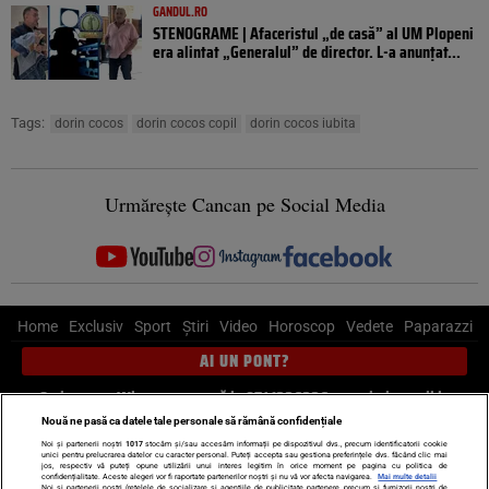
GANDUL.RO
STENOGRAME | Afaceristul „de casă” al UM Plopeni
era alintat „Generalul” de director. L-a anunțat...
Tags:
dorin cocos
dorin cocos copil
dorin cocos iubita
Urmărește Cancan pe Social Media
Home
Exclusiv
Sport
Știri
Video
Horoscop
Vedete
Paparazzi
AI UN PONT?
Scrie-ne pe Whatsapp
, sună la 0741226226 sau trimite mail la
pont@cancan.ro
Nouă ne pasă ca datele tale personale să rămână confidențiale
Noi și partenerii noștri
1017
stocăm și/sau accesăm informații pe dispozitivul dvs., precum identificatorii cookie
unici pentru prelucrarea datelor cu caracter personal. Puteți accepta sau gestiona preferințele dvs. făcând clic mai
Știri interne
Știri externe
Politică
jos, respectiv vă puteți opune utilizării unui interes legitim în orice moment pe pagina cu politica de
confidențialitate. Aceste alegeri vor fi raportate partenerilor noștri și nu vă vor afecta navigarea.
Mai multe detalii
Noi si partenerii nostri (retelele de socializare si agentiile de publicitate partenere, precum si furnizorii nostri de