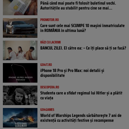
Până când mai poate fi folosit buletinul vechi.
Autoritățile au stabilit pentru cine se mai...
PROMOTOR.RO
Care sunt cele mai SCUMPE 10 mașini înmatriculate
în ROMÂNIA în ultima lună?
RÂZI CU LACRIMI
BANCUL ZILEI. El către ea: – Ce îți place să ți se facă?
GO4IT.RO
iPhone 18 Pro și Pro Max: noi detalii și
disponibilitate
DESCOPERA.RO
Studenta care a sfidat regimul lui Hitler și a plătit
cu viața
GO4GAMES
World of Warships Legends sărbătorește 7 ani de
existență cu activități festive și recompense