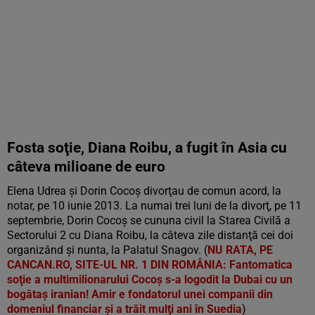
Fosta soţie, Diana Roibu, a fugit în Asia cu
câteva milioane de euro
Elena Udrea şi Dorin Cocoş divorţau de comun acord, la
notar, pe 10 iunie 2013. La numai trei luni de la divorţ, pe 11
septembrie, Dorin Cocoş se cununa civil la Starea Civilă a
Sectorului 2 cu Diana Roibu, la câteva zile distanţă cei doi
organizând şi nunta, la Palatul Snagov. (
NU RATA, PE
CANCAN.RO, SITE-UL NR. 1 DIN ROMÂNIA: Fantomatica
soţie a multimilionarului Cocoş s-a logodit la Dubai cu un
bogătaş iranian! Amir e fondatorul unei companii din
domeniul financiar şi a trăit mulţi ani în Suedia
)