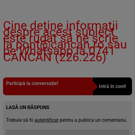
Cine deţine informaţii
despre acest subiect
este rugat să ne scrie
la
pont@cancan.ro
sau
pe Whatsapp la 0741
CANCAN (226.226)
Participă la conversație!
Intră în cont!
LASĂ UN RĂSPUNS
Trebuie să fii
autentificat
pentru a publica un comentariu.