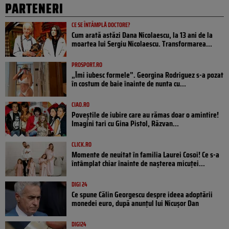
PARTENERI
CE SE ÎNTÂMPLĂ DOCTORE?
Cum arată astăzi Dana Nicolaescu, la 13 ani de la
moartea lui Sergiu Nicolaescu. Transformarea...
PROSPORT.RO
„Îmi iubesc formele”. Georgina Rodriguez s-a pozat
în costum de baie înainte de nunta cu...
CIAO.RO
Poveştile de iubire care au rămas doar o amintire!
Imagini tari cu Gina Pistol, Răzvan...
CLICK.RO
Momente de neuitat în familia Laurei Cosoi! Ce s-a
întâmplat chiar înainte de nașterea micuței...
DIGI 24
Ce spune Călin Georgescu despre ideea adoptării
monedei euro, după anunțul lui Nicușor Dan
DIGI24