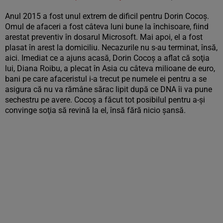
Anul 2015 a fost unul extrem de dificil pentru Dorin Cocoş.
Omul de afaceri a fost câteva luni bune la închisoare, fiind
arestat preventiv în dosarul Microsoft. Mai apoi, el a fost
plasat în arest la domiciliu. Necazurile nu s-au terminat, însă,
aici. Imediat ce a ajuns acasă, Dorin Cocoş a aflat că soţia
lui, Diana Roibu, a plecat în Asia cu câteva milioane de euro,
bani pe care afaceristul i-a trecut pe numele ei pentru a se
asigura că nu va rămâne sărac lipit după ce DNA îi va pune
sechestru pe avere. Cocoş a făcut tot posibilul pentru a-şi
convinge soţia să revină la el, însă fără nicio şansă.