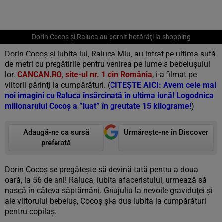
Dorin Cocoş şi Raluca au pornit hotărâţi la shopping
Dorin Cocoş şi iubita lui, Raluca Miu, au intrat pe ultima sută
de metri cu pregătirile pentru venirea pe lume a bebeluşului
lor.
CANCAN.RO, site-ul nr. 1 din România
, i-a filmat pe
viitorii părinţi la cumpărături. (
CITEŞTE AICI: Avem cele mai
noi imagini cu Raluca însărcinată în ultima lună! Logodnica
milionarului Cocoş a ”luat” în greutate 15 kilograme!
)
Adaugă-ne ca sursă
Urmărește-ne în Discover
preferată
Dorin Cocoş se pregăteşte să devină tată pentru a doua
oară, la 56 de ani! Raluca, iubita afaceristului, urmează să
nască în câteva săptămâni. Griujuliu la nevoile graviduţei şi
ale viitorului bebeluş, Cocoş şi-a dus iubita la cumpărături
pentru copilaş.