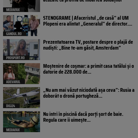
MEDIAFAX
STENOGRAME | Afaceristul „de casă” al UM
Plopeni era alintat „Generalul” de director....
GANDUL.RO
Prezentatoarea TV, postare despre o plajă de
nudiști: „Bine te-am găsit, Amsterdam”
PROSPORT.RO
Moștenire de coșmar: a primit casa tatălui și o
datorie de 228.000 de...
ADEVARUL
„Nu am mai văzut niciodată așa ceva”: Rusia a
doborât o dronă portugheză...
DIGI24
Nu intri în piscină dacă porți șort de baie.
Regula care îi uimește...
MEDIAFAX