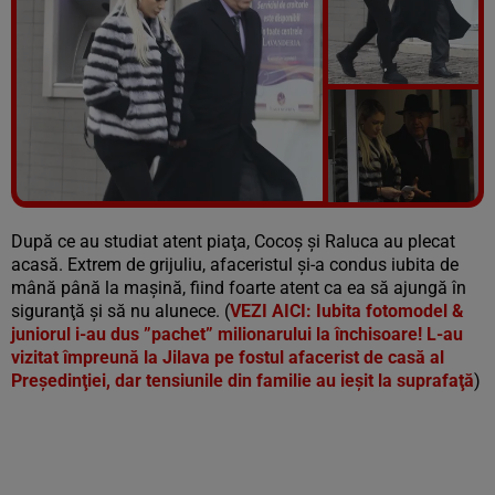
Vezi galeria foto
29 poze
După ce au studiat atent piaţa, Cocoş şi Raluca au plecat
acasă. Extrem de grijuliu, afaceristul şi-a condus iubita de
mână până la maşină, fiind foarte atent ca ea să ajungă în
siguranţă şi să nu alunece. (
VEZI AICI: Iubita fotomodel &
juniorul i-au dus ”pachet” milionarului la închisoare! L-au
vizitat împreună la Jilava pe fostul afacerist de casă al
Preşedinţiei, dar tensiunile din familie au ieşit la suprafaţă
)