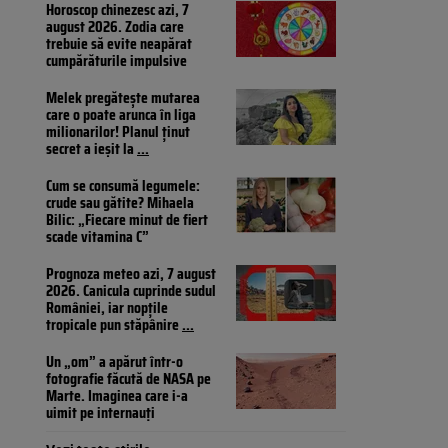
Horoscop chinezesc azi, 7
august 2026. Zodia care
trebuie să evite neapărat
cumpărăturile impulsive
Melek pregătește mutarea
care o poate arunca în liga
milionarilor! Planul ținut
secret a ieșit la
...
Cum se consumă legumele:
crude sau gătite? Mihaela
Bilic: „Fiecare minut de fiert
scade vitamina C”
Prognoza meteo azi, 7 august
2026. Canicula cuprinde sudul
României, iar nopțile
tropicale pun stăpânire
...
Un „om” a apărut într-o
fotografie făcută de NASA pe
Marte. Imaginea care i-a
uimit pe internauți