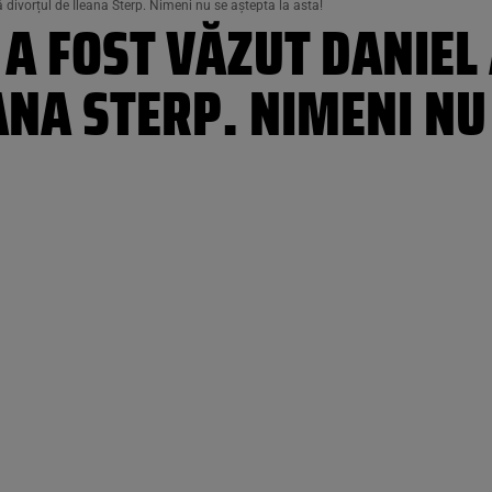
divorțul de Ileana Sterp. Nimeni nu se aștepta la asta!
 A FOST VĂZUT DANIE
ANA STERP. NIMENI NU