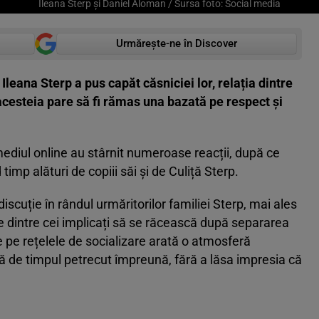
Ileana Sterp și Daniel Aloman / Sursa foto: Social media
Urmărește-ne în Discover
Ileana Sterp a pus capăt căsniciei lor, relația dintre
a acesteia pare să fi rămas una bazată pe respect și
ediul online au stârnit numeroase reacții, după ce
imp alături de copiii săi și de Culiță Sterp.
scuție în rândul urmăritorilor familiei Sterp, mai ales
le dintre cei implicați să se răcească după separarea
te pe rețelele de socializare arată o atmosferă
ră de timpul petrecut împreună, fără a lăsa impresia că