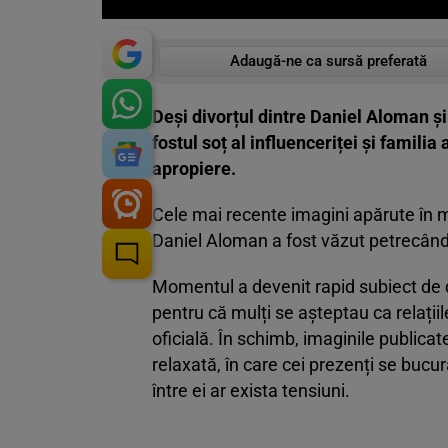
Adaugă-ne ca sursă preferată
Deși divorțul dintre Daniel Aloman și 
fostul soț al influenceriței și famili
apropiere.
Cele mai recente imagini apărute în m
Daniel Aloman a fost văzut petrecând t
Momentul a devenit rapid subiect de di
pentru că mulți se așteptau ca relații
oficială. În schimb, imaginile publica
relaxată, în care cei prezenți se bucu
între ei ar exista tensiuni.