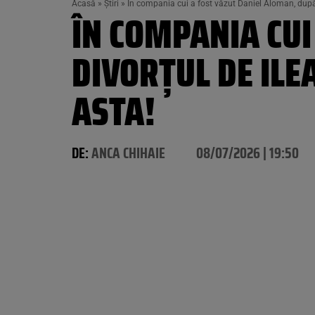
Acasă
»
Știri
»
În compania cui a fost văzut Daniel Aloman, după 
ÎN COMPANIA CUI
DIVORȚUL DE ILE
ASTA!
DE:
ANCA CHIHAIE
08/07/2026 | 19:50