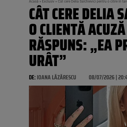
Acasă
»
Exclusiv
»
Cât cere Delia Salchievici pentru o citire în t
CÂT CERE DELIA S
O CLIENTĂ ACUZĂ 
RĂSPUNS: „EA P
URÂT”
DE:
IOANA LĂZĂRESCU
08/07/2026 | 20: