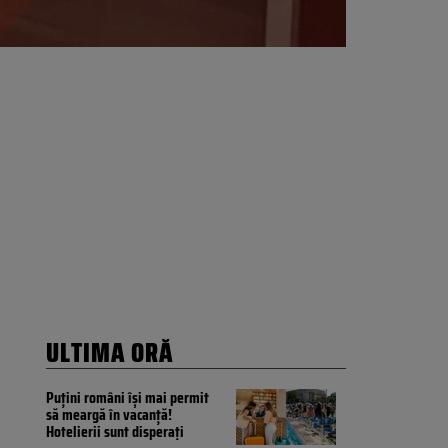
ULTIMA ORĂ
Puțini români își mai permit
să meargă în vacanță!
Hotelierii sunt disperați