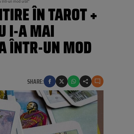
ta într-un mod urât”
ITIRE ÎN TAROT +
U I-A MAI
TA ÎNTR-UN MOD
SHARE: