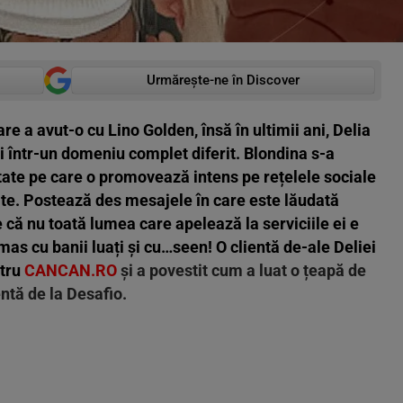
Urmărește-ne în Discover
are a avut-o cu Lino Golden, însă în ultimii ani, Delia
și într-un domeniu complet diferit. Blondina s-a
vitate pe care o promovează intens pe rețelele sociale
ilite. Postează des mesajele în care este lăudată
 e că nu toată lumea care apelează la serviciile ei e
as cu banii luați și cu…seen! O clientă de-ale Deliei
tru
CANCAN.RO
și a povestit cum a luat o țeapă de
ntă de la Desafio.