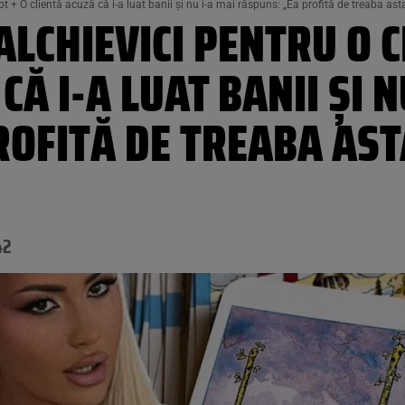
arot + O clientă acuză că i-a luat banii și nu i-a mai răspuns: „Ea profită de treaba as
ALCHIEVICI PENTRU O C
CĂ I-A LUAT BANII ȘI N
ROFITĂ DE TREABA AS
42