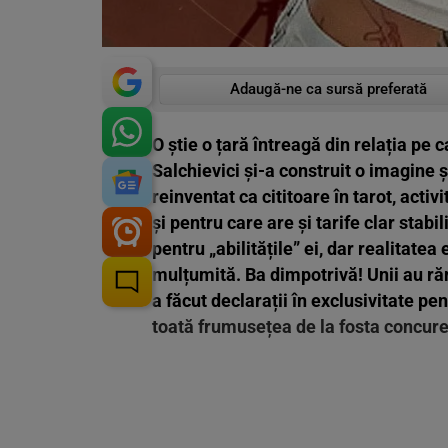
Adaugă-ne ca sursă preferată
O știe o țară întreagă din relația pe c
Salchievici și-a construit o imagine 
reinventat ca cititoare în tarot, acti
și pentru care are și tarife clar stab
pentru „abilitățile” ei, dar realitatea
mulțumită. Ba dimpotrivă! Unii au răm
a făcut declarații în exclusivitate
pen
toată frumusețea de la fosta concure