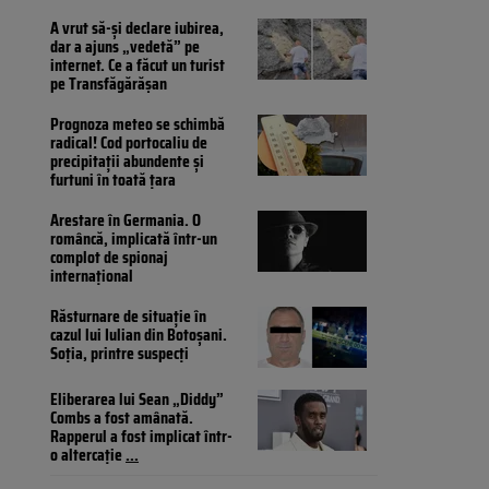
A vrut să-și declare iubirea,
dar a ajuns „vedetă” pe
internet. Ce a făcut un turist
pe Transfăgărășan
Prognoza meteo se schimbă
radical! Cod portocaliu de
precipitații abundente și
furtuni în toată țara
Arestare în Germania. O
româncă, implicată într-un
complot de spionaj
internațional
Răsturnare de situație în
cazul lui Iulian din Botoșani.
Soția, printre suspecți
Eliberarea lui Sean „Diddy”
Combs a fost amânată.
Rapperul a fost implicat într-
o altercație
...