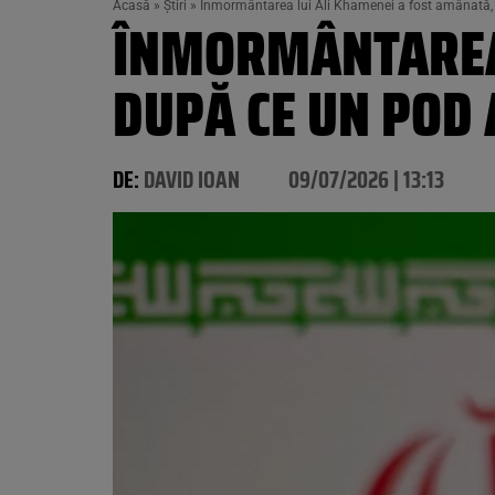
Acasă
»
Știri
»
Înmormântarea lui Ali Khamenei a fost amânată,
ÎNMORMÂNTAREA 
DUPĂ CE UN POD
DE:
DAVID IOAN
09/07/2026 | 13:13