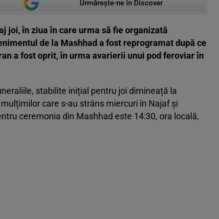
Urmărește-ne în Discover
aj joi, în ziua în care urma să fie organizată
enimentul de la Mashhad a fost reprogramat după ce
an a fost oprit, în urma avarierii unui pod feroviar în
raliile, stabilite inițial pentru joi dimineață la
lțimilor care s-au strâns miercuri în Najaf și
entru ceremonia din Mashhad este 14:30, ora locală,