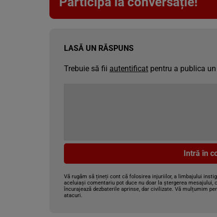
Participă la conversație!
LASĂ UN RĂSPUNS
Trebuie să fii
autentificat
pentru a publica un
Intră în 
Vă rugăm să țineți cont că folosirea injuriilor, a limbajului insti
aceluiași comentariu pot duce nu doar la ștergerea mesajului, c
încurajează dezbaterile aprinse, dar civilizate. Vă mulțumim pen
atacuri.