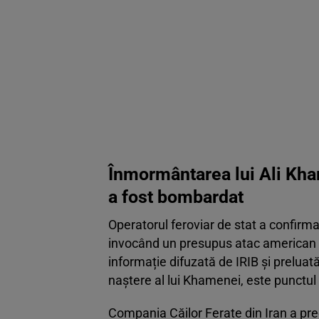
Înmormântarea lui Ali Kha
a fost bombardat
Operatorul feroviar de stat a confirm
invocând un presupus atac american
informație difuzată de IRIB și prelua
naștere al lui Khamenei, este punctul
Compania Căilor Ferate din Iran a prec