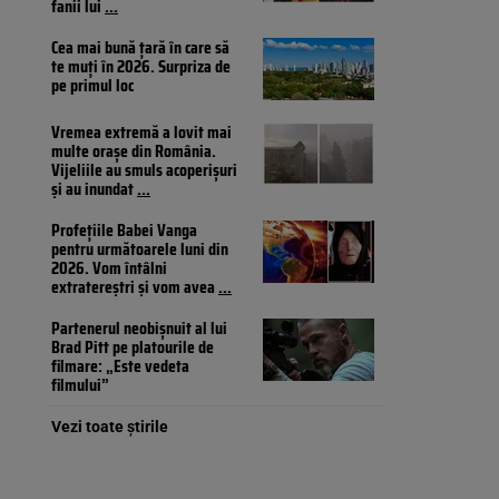
fanii lui
...
Cea mai bună țară în care să
te muți în 2026. Surpriza de
pe primul loc
Vremea extremă a lovit mai
multe orașe din România.
Vijeliile au smuls acoperișuri
și au inundat
...
Profețiile Babei Vanga
pentru următoarele luni din
2026. Vom întâlni
extratereștri și vom avea
...
Partenerul neobișnuit al lui
Brad Pitt pe platourile de
filmare: „Este vedeta
filmului”
Vezi toate știrile