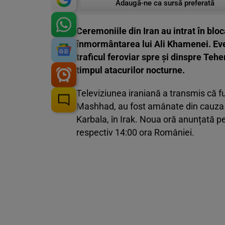
Adaugă-ne ca sursă preferată
Ceremoniile din Iran au intrat în bloc
înmormântarea lui Ali Khamenei. Ev
traficul feroviar spre și dinspre Teher
timpul atacurilor nocturne.
Televiziunea iraniană a transmis că fune
Mashhad, au fost amânate din cauza mu
Karbala, în Irak. Noua oră anunțată p
respectiv 14:00 ora României.