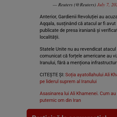
— Reuters (@Reuters)
July 7, 20
Anterior, Gardienii Revoluției au acuza
Aqqala, susținând că atacul ar fi avut 
publicate de presa iraniană și verific
localității.
Statele Unite nu au revendicat atacu
comunicat că forțele americane au viza
Iranului, fără a menționa infrastructur
CITEŞTE ŞI:
Soția ayatollahului Ali Kh
pe liderul suprem al Iranului
Asasinarea lui Ali Khamenei. Cum au r
puternic om din Iran