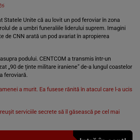
26
t Statele Unite că au lovit un pod feroviar în zona
rolul de a umbri funeraliile liderului suprem. Imagini
ate de CNN arată un pod avariat în apropierea
l asupra podului. CENTCOM a transmis într-un
t „90 de ținte militare iraniene” de-a lungul coastelor
a feroviară.
amenei a murit. Ea fusese rănită în atacul care l-a ucis
eușit serviciile secrete să îl găsească pe cel mai