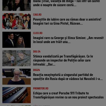
Ioana Țiriac, vacanță de mega – lux într-un castel
unde o noapte de cazare costă...
CIAO.RO
Poveştile de iubire care au rămas doar o amintire!
Imagini tari cu Gina Pistol, Răzvan...
CLICK.RO
Imagini rare cu George și Ilinca Simion: „Am revenit
în locul unde am trăit una...
DIGI 24
Stânca vandalizată pe Transfăgărășan. Ce le
răspunde un inspector de Poliție celor care
întreabă: „Dar...
DIGI24
Reacția neașteptată a singurului partidul de
opoziţie din Rusia după ce văduva lui Navalnîi i-a...
PROMOTOR.RO
Echipa care a creat Porsche 911 Tribute to
Transfăgărășan revine cu un nou proiect spectaculos