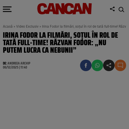
Acasă
»
Video Exclusiv
»
Irina Fodor la filmări, soțul în rol de tată full-time! Ră
IRINA FODOR LA FILMĂRI, SOȚUL ÎN ROL DE
TATĂ FULL-TIME! RĂZVAN FODOR: „NU
PUTEM LUCRA CA NEBUNII”
DE:
ANDREEA ARCHIP
06/12/2025 | 11:40