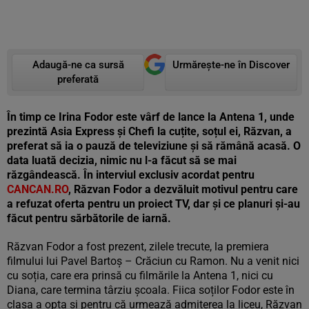
Adaugă-ne ca sursă
Urmărește-ne în Discover
preferată
În timp ce Irina Fodor este vârf de lance la Antena 1, unde
prezintă Asia Express și Chefi la cuțite, soțul ei, Răzvan, a
preferat să ia o pauză de televiziune și să rămână acasă. O
data luată decizia, nimic nu l-a făcut să se mai
răzgândească. În interviul exclusiv acordat pentru
CANCAN.RO
, Răzvan Fodor a dezvăluit motivul pentru care
a refuzat oferta pentru un proiect TV, dar și ce planuri și-au
făcut pentru sărbătorile de iarnă.
Răzvan Fodor a fost prezent, zilele trecute, la premiera
filmului lui Pavel Bartoș – Crăciun cu Ramon. Nu a venit nici
cu soția, care era prinsă cu filmările la Antena 1, nici cu
Diana, care termina târziu școala. Fiica soților Fodor este în
clasa a opta și pentru că urmează admiterea la liceu, Răzvan