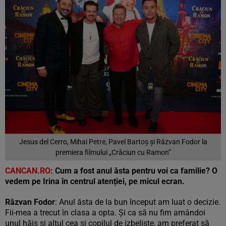
Jesus del Cerro, Mihai Petre, Pavel Bartoș și Răzvan Fodor la
premiera filmului „Crăciun cu Ramon”
CANCAN.RO
:
Cum a fost anul ăsta pentru voi ca familie? O
vedem pe Irina în centrul atenției, pe micul ecran.
Răzvan Fodor
: Anul ăsta de la bun început am luat o decizie.
Fii-mea a trecut în clasa a opta. Și ca să nu fim amândoi
unul hăis și altul cea și copilul de izbeliște, am preferat să