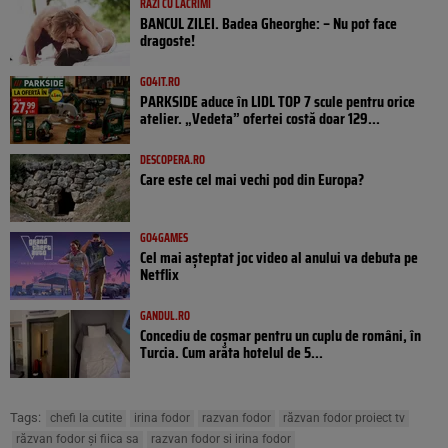
RÂZI CU LACRIMI
BANCUL ZILEI. Badea Gheorghe: – Nu pot face
dragoste!
GO4IT.RO
PARKSIDE aduce în LIDL TOP 7 scule pentru orice
atelier. „Vedeta” ofertei costă doar 129...
DESCOPERA.RO
Care este cel mai vechi pod din Europa?
GO4GAMES
Cel mai așteptat joc video al anului va debuta pe
Netflix
GANDUL.RO
Concediu de coșmar pentru un cuplu de români, în
Turcia. Cum arăta hotelul de 5...
Tags:
chefi la cutite
irina fodor
razvan fodor
răzvan fodor proiect tv
răzvan fodor și fiica sa
razvan fodor si irina fodor