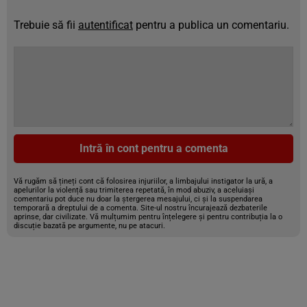
Trebuie să fii
autentificat
pentru a publica un comentariu.
Intră în cont pentru a comenta
Vă rugăm să țineți cont că folosirea injuriilor, a limbajului instigator la ură, a
apelurilor la violență sau trimiterea repetată, în mod abuziv, a aceluiași
comentariu pot duce nu doar la ștergerea mesajului, ci și la suspendarea
temporară a dreptului de a comenta. Site-ul nostru încurajează dezbaterile
aprinse, dar civilizate. Vă mulțumim pentru înțelegere și pentru contribuția la o
discuție bazată pe argumente, nu pe atacuri.