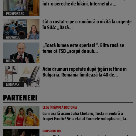
într-o pereche de bikini. Internetul a...
PROSPORT.RO
Cât a costat-o pe o româncă o vizită la urgențe
în SUA: „Dacă...
ADEVARUL
„Toată lumea este speriată”. Elita rusă se
teme că FSB „scapă de sub...
DIGI24
Adio drumuri repetate după țigări ieftine în
Bulgaria. România limitează la 40 de...
MEDIAFAX
PARTENERI
CE SE ÎNTÂMPLĂ DOCTORE?
Cum arată acum Julia Chelaru, fosta membră a
trupei Exotic! Și-a etalat formele voluptoase, la...
PROSPORT.RO