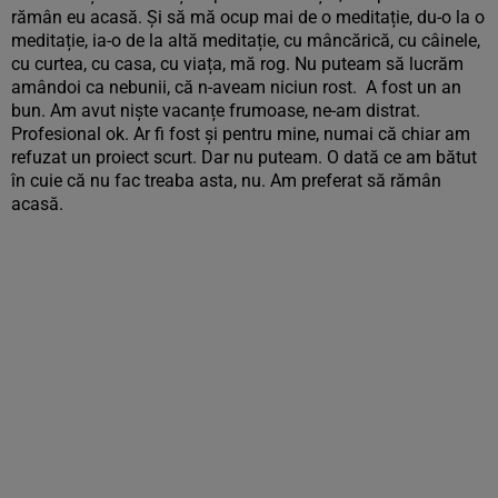
rămân eu acasă. Și să mă ocup mai de o meditație, du-o la o
meditație, ia-o de la altă meditație, cu mâncărică, cu câinele,
cu curtea, cu casa, cu viața, mă rog. Nu puteam să lucrăm
amândoi ca nebunii, că n-aveam niciun rost. A fost un an
bun. Am avut niște vacanțe frumoase, ne-am distrat.
Profesional ok. Ar fi fost și pentru mine, numai că chiar am
refuzat un proiect scurt. Dar nu puteam. O dată ce am bătut
în cuie că nu fac treaba asta, nu. Am preferat să rămân
acasă.