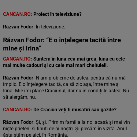
CANCAN.RO
:
Proiect în televiziune?
Răzvan Fodor
: În televiziune.
Răzvan Fodor: “E o înțelegere tacită între
mine și Irina”
CANCAN.RO
: Suntem în luna cea mai grea, luna cu cele
mai multe cadouri și cu cele mai mari cheltuieli.
Răzvan Fodor
: N-am probleme de-astea, pentru că nu mă
implic. E o înțelegere tacită, ca să zic așa, între mine și
Irina. Mie îmi place Crăciunul, dar nu în condițiile astea. Nu
să alergăm, nu.
CANCAN.RO
: De Crăciun veți fi musafiri sau gazde?
Răzvan Fodor
: Și, și. Primim familia la noi acasă și mai vin
niște prieteni și finuți de-ai noștri. Și plecăm în vizită. Anul
ăsta stăm pe aici, în România.