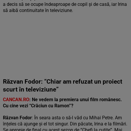
a decis să se ocupe îndeaproape de copil și de casă, iar Irina
să aibă continuitate în televiziune.
Răzvan Fodor: “Chiar am refuzat un proiect
scurt în televiziune”
CANCAN.RO
: Ne vedem la premiera unui film românesc.
Cu cine vezi “Crăciun cu Ramon”?
Răzvan Fodor
: În seara asta o să-l văd cu Mihai Petre. Am
înțeles că ajunge și el tot singur. Din păcate, Irina e la filmări.
Se apropie de final cu acest sezon de “Chefi la cuțite”. Mai