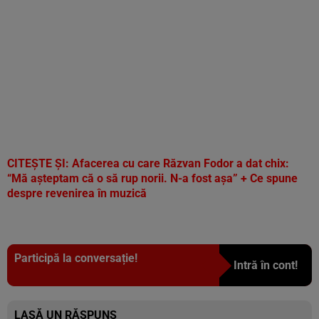
CITEȘTE ȘI:
Afacerea cu care Răzvan Fodor a dat chix:
“Mă așteptam că o să rup norii. N-a fost așa” + Ce spune
despre revenirea în muzică
Participă la conversație!
Intră în cont!
LASĂ UN RĂSPUNS