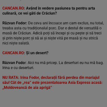
CANCAN.RO
: Având în vedere pasiunea ta pentru arta
culinară, ce vei găti de Crăciun?
Răzvan Fodor
:
De ceva ani încoace am cam exclus, nu total,
treaba asta cu tradiționalul porc. Dar e destul de versatilă o
masă de Crăciun. Adică poți să începi și cu pește și să treci
și prin niște porc și să ai și niște vită pe masă și nu strică
nici niște salată.
CANCAN.RO
:
Și un desert?
Răzvan Fodo
r: Aici nu mă pricep. La deserturi eu nu mă bag.
Irina e cu deserturi.
NU RATA:
Irina Fodor, declarații fără perdea din mariajul
său! Cât de „rea” este prezentatoarea Asia Express acasă:
„Moldoveancă de aia aprigă”