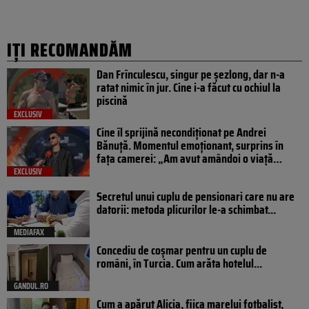
IȚI RECOMANDĂM
Dan Frînculescu, singur pe șezlong, dar n-a
ratat nimic în jur. Cine i-a făcut cu ochiul la
piscină
EXCLUSIV
Cine îl sprijină necondiționat pe Andrei
Bănuță. Momentul emoționant, surprins în
fața camerei: „Am avut amândoi o viață…
EXCLUSIV
Secretul unui cuplu de pensionari care nu are
datorii: metoda plicurilor le-a schimbat...
MEDIAFAX
Concediu de coșmar pentru un cuplu de
români, în Turcia. Cum arăta hotelul...
GANDUL.RO
Cum a apărut Alicia, fiica marelui fotbalist,