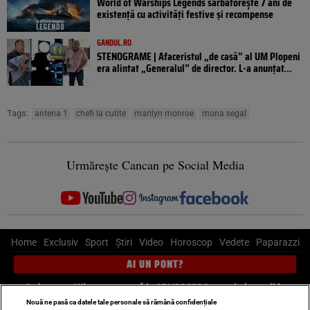
World of Warships Legends sărbătorește 7 ani de
existență cu activități festive și recompense
GANDUL.RO
STENOGRAME | Afaceristul „de casă” al UM Plopeni
era alintat „Generalul” de director. L-a anunțat...
Tags:
antena 1
chefi la cutite
marilyn monroe
mona segal
Urmărește Cancan pe Social Media
Home
Exclusiv
Sport
Știri
Video
Horoscop
Vedete
Paparazzi
AI UN PONT?
Scrie-ne pe Whatsapp
, sună la 0741226226 sau trimite mail la
pont@cancan.ro
Nouă ne pasă ca datele tale personale să rămână confidențiale