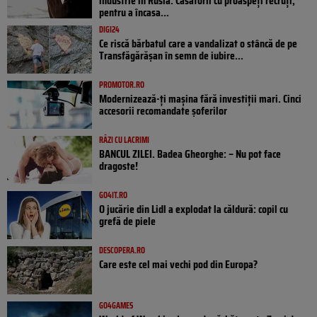
industrie în Rusia. Căsătorii cu proaspeți recruți,
pentru a încasa...
DIGI24
Ce riscă bărbatul care a vandalizat o stâncă de pe
Transfăgărășan în semn de iubire...
PROMOTOR.RO
Modernizează-ți mașina fără investiții mari. Cinci
accesorii recomandate șoferilor
RÂZI CU LACRIMI
BANCUL ZILEI. Badea Gheorghe: – Nu pot face
dragoste!
GO4IT.RO
O jucărie din Lidl a explodat la căldură: copil cu
grefă de piele
DESCOPERA.RO
Care este cel mai vechi pod din Europa?
GO4GAMES