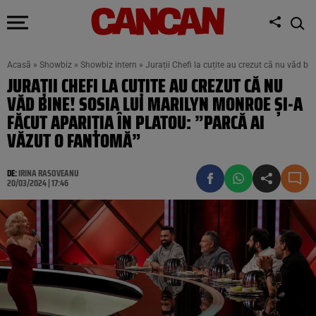
Acasă
»
Showbiz
»
Showbiz intern
»
Jurații Chefi la cuțite au crezut că nu văd bi
JURAȚII CHEFI LA CUȚITE AU CREZUT CĂ NU
VĂD BINE! SOSIA LUI MARILYN MONROE ȘI-A
FĂCUT APARIȚIA ÎN PLATOU: ”PARCĂ AI
VĂZUT O FANTOMĂ”
DE:
IRINA RASOVEANU
20/03/2024 | 17:46