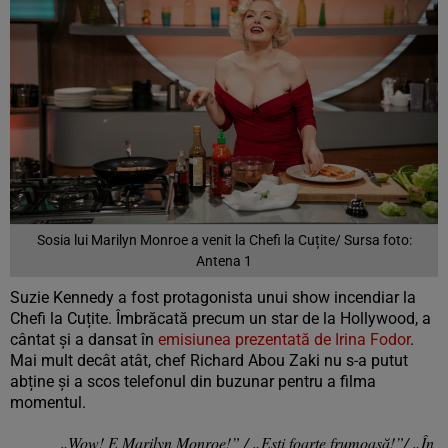
Sosia lui Marilyn Monroe a venit la Chefi la Cuțite/ Sursa foto:
Antena 1
Suzie Kennedy a fost protagonista unui show incendiar la
Chefi la Cuțite. Îmbrăcată precum un star de la Hollywood, a
cântat și a dansat în
emisiunea prezentată de Irina Fodor
.
Mai mult decât atât, chef Richard Abou Zaki nu s-a putut
abține și a scos telefonul din buzunar pentru a filma
momentul.
„Wow! E Marilyn Monroe!” / „Ești foarte frumoasă!”/ „În