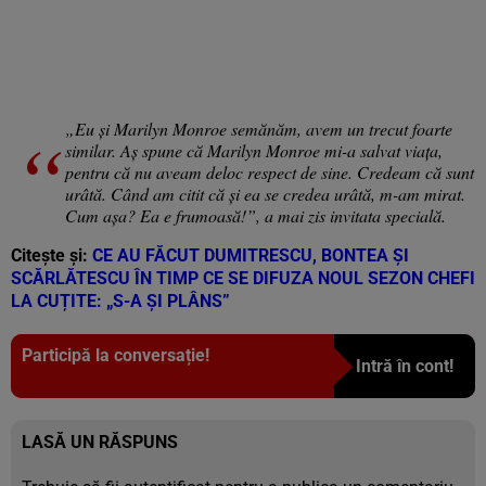
„Eu și Marilyn Monroe semănăm, avem un trecut foarte
similar. Aș spune că Marilyn Monroe mi-a salvat viața,
pentru că nu aveam deloc respect de sine. Credeam că sunt
urâtă. Când am citit că și ea se credea urâtă, m-am mirat.
Cum așa? Ea e frumoasă!”, a mai zis invitata specială.
Citește și:
CE AU FĂCUT DUMITRESCU, BONTEA ȘI
SCĂRLĂTESCU ÎN TIMP CE SE DIFUZA NOUL SEZON CHEFI
LA CUȚITE: „S-A ȘI PLÂNS”
Participă la conversație!
Intră în cont!
LASĂ UN RĂSPUNS