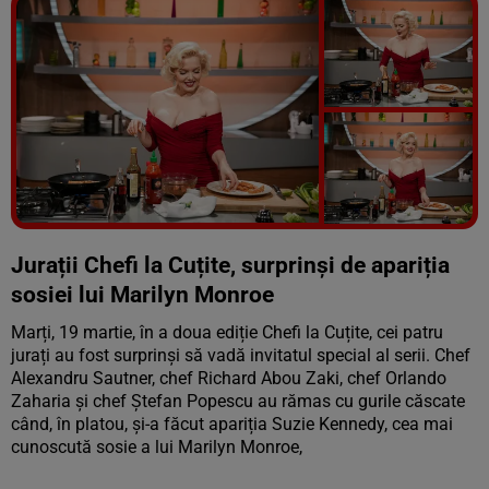
Vezi galeria foto
9 poze
Jurații Chefi la Cuțite, surprinși de apariția
sosiei lui Marilyn Monroe
Marți, 19 martie, în a doua ediție Chefi la Cuțite, cei patru
jurați au fost surprinși să vadă invitatul special al serii. Chef
Alexandru Sautner, chef Richard Abou Zaki, chef Orlando
Zaharia și chef Ștefan Popescu au rămas cu gurile căscate
când, în platou, și-a făcut apariția Suzie Kennedy, cea mai
cunoscută sosie a lui Marilyn Monroe,