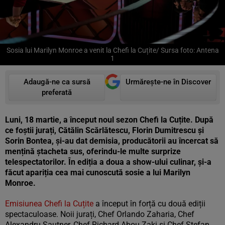
Sosia lui Marilyn Monroe a venit la Chefi la Cuțite/ Sursa foto: Antena
1
Adaugă-ne ca sursă
Urmărește-ne în Discover
preferată
Luni, 18 martie, a început noul sezon Chefi la Cuțite. După
ce foștii jurați, Cătălin Scărlătescu, Florin Dumitrescu și
Sorin Bontea, și-au dat demisia, producătorii au încercat să
mențină ștacheta sus, oferindu-le multe surprize
telespectatorilor. În ediția a doua a show-ului culinar, și-a
făcut apariția cea mai cunoscută sosie a lui Marilyn
Monroe.
Emisiunea Chefi la Cuțite
a început în forță cu două ediții
spectaculoase. Noii jurați, Chef Orlando Zaharia, Chef
Alexandru Sautner, Chef Richard Abou Zaki și Chef Ștefan