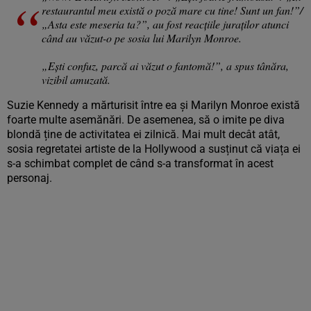
restaurantul meu există o poză mare cu tine! Sunt un fan!”/
„Asta este meseria ta?”, au fost reacțiile juraților atunci
când au văzut-o pe sosia lui Marilyn Monroe.
„Ești confuz, parcă ai văzut o fantomă!”, a spus tânăra,
vizibil amuzată.
Suzie Kennedy a mărturisit între ea și Marilyn Monroe există
foarte multe asemănări. De asemenea, să o imite pe diva
blondă ține de activitatea ei zilnică. Mai mult decât atât,
sosia regretatei artiste de la Hollywood a susținut că viața ei
s-a schimbat complet de când s-a transformat în acest
personaj.