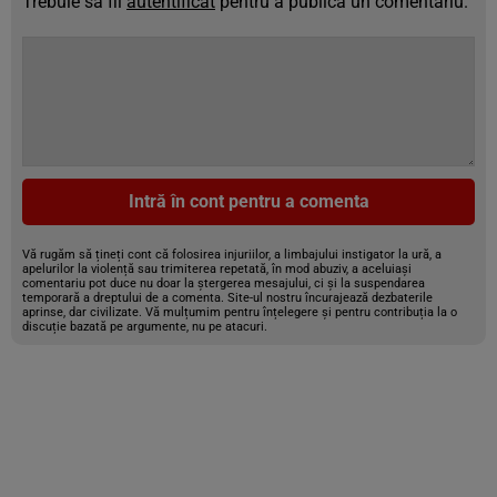
Trebuie să fii
autentificat
pentru a publica un comentariu.
Intră în cont pentru a comenta
Vă rugăm să țineți cont că folosirea injuriilor, a limbajului instigator la ură, a
apelurilor la violență sau trimiterea repetată, în mod abuziv, a aceluiași
comentariu pot duce nu doar la ștergerea mesajului, ci și la suspendarea
temporară a dreptului de a comenta. Site-ul nostru încurajează dezbaterile
aprinse, dar civilizate. Vă mulțumim pentru înțelegere și pentru contribuția la o
discuție bazată pe argumente, nu pe atacuri.