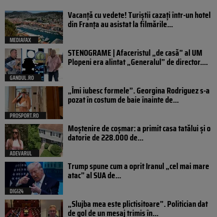
Vacanță cu vedete! Turiștii cazați într-un hotel
din Franța au asistat la filmările...
MEDIAFAX
STENOGRAME | Afaceristul „de casă” al UM
Plopeni era alintat „Generalul” de director....
GANDUL.RO
„Îmi iubesc formele”. Georgina Rodriguez s-a
pozat în costum de baie înainte de...
PROSPORT.RO
Moștenire de coșmar: a primit casa tatălui și o
datorie de 228.000 de...
ADEVARUL
Trump spune cum a oprit Iranul „cel mai mare
atac” al SUA de...
DIGI24
„Slujba mea este plictisitoare”. Politician dat
de gol de un mesaj trimis în...