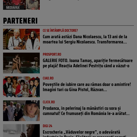
MEDIAFAX
PARTENERI
CE SE ÎNTÂMPLĂ DOCTORE?
Cum arată astăzi Dana Nicolaescu, la 13 ani de la
moartea lui Sergiu Nicolaescu. Transformarea...
PROSPORT.RO
GALERIE FOTO. Ioana Tamaş, apariție fermecătoare
pe plajă! Reacția Adelinei Pestrițu când a văzut-o
CIAO.RO
Poveştile de iubire care au rămas doar o amintire!
Imagini tari cu Gina Pistol, Răzvan...
CLICK.RO
Prodanca, în pelerinaj la mănăstiri cu sora și
cumnatul! Ce frumuseți din România le-a arătat...
DIGI 24
Escrocheria „Văduvelor negre”, o adevărată