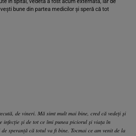
te în spital, vedeta a fost acum externată, iar de
vești bune din partea medicilor și speră că tot
ută, de vineri. Mă simt mult mai bine, cred că vedeți și
infecție și de tot ce îmi punea piciorul și viața în
ă de speranță că totul va fi bine. Tocmai ce am venit de la