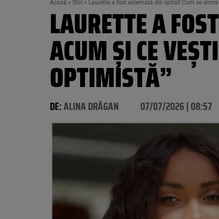
Acasă
»
Știri
»
Laurette a fost externată din spital! Cum se simte
LAURETTE A FOST
ACUM ȘI CE VEȘT
OPTIMISTĂ”
DE:
ALINA DRĂGAN
07/07/2026 | 08:57