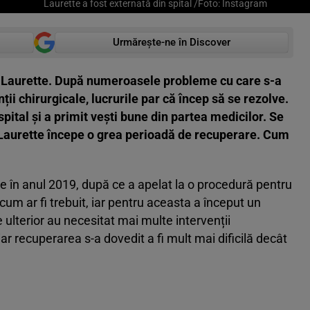
Laurette a fost externată din spital /Foto: Instagram
Urmărește-ne în Discover
u Laurette. După numeroasele probleme cu care s-a
ii chirurgicale, lucrurile par că încep să se rezolve.
pital și a primit vești bune din partea medicilor. Se
m Laurette începe o grea perioadă de recuperare. Cum
 în anul 2019, după ce a apelat la o procedură pentru
cum ar fi trebuit, iar pentru aceasta a început un
 ulterior au necesitat mai multe intervenții
ar recuperarea s-a dovedit a fi mult mai dificilă decât