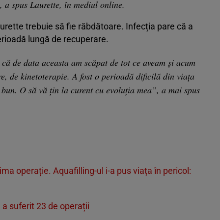
, a spus Laurette, în mediul online.
rette trebuie să fie răbdătoare. Infecția pare că a
erioadă lungă de recuperare.
 că de data aceasta am scăpat de tot ce aveam și acum
, de kinetoterapie. A fost o perioadă dificilă din viața
 bun. O să vă țin la curent cu evoluția mea”, a mai spus
ma operație. Aquafilling-ul i-a pus viața în pericol:
 a suferit 23 de operații