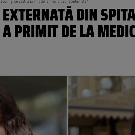
 acum și ce vești a primit de la medic: „Sunt optimistă”
 EXTERNATĂ DIN SPITA
I A PRIMIT DE LA MEDI