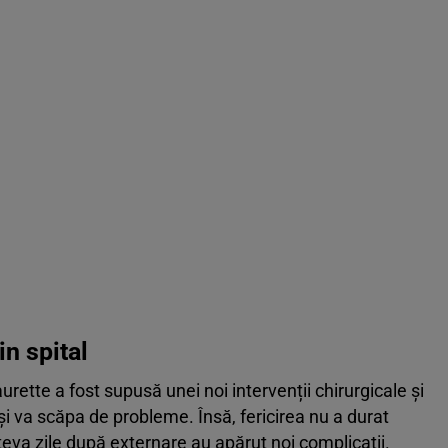
in spital
ette a fost supusă unei noi intervenții chirurgicale și
i va scăpa de probleme. Însă, fericirea nu a durat
eva zile după externare au apărut noi complicații.