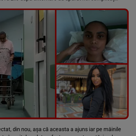
Vezi galeria foto
6 poze
fectat, din nou, așa că aceasta a ajuns iar pe mâinile