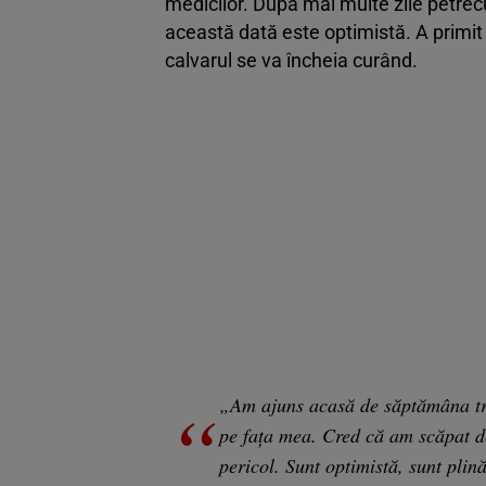
medicilor. După mai multe zile petrecu
această dată este optimistă. A primit 
calvarul se va încheia curând.
„Am ajuns acasă de săptămâna trec
pe fața mea. Cred că am scăpat de 
pericol. Sunt optimistă, sunt plin