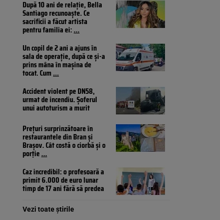
După 10 ani de relație, Bella
Santiago recunoaște. Ce
sacrificii a făcut artista
pentru familia ei:
...
Un copil de 2 ani a ajuns în
sala de operație, după ce și-a
prins mâna în mașina de
tocat. Cum
...
Accident violent pe DN58,
urmat de incendiu. Șoferul
unui autoturism a murit
Prețuri surprinzătoare în
restaurantele din Bran și
Brașov. Cât costă o ciorbă și o
porție
...
Caz incredibil: o profesoară a
primit 6.000 de euro lunar
timp de 17 ani fără să predea
Vezi toate știrile