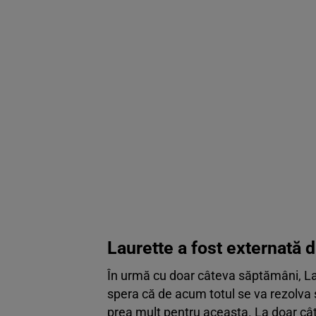
Laurette a fost externată d
În urmă cu doar câteva săptămâni, Laur
spera că de acum totul se va rezolva ș
prea mult pentru aceasta. La doar cât