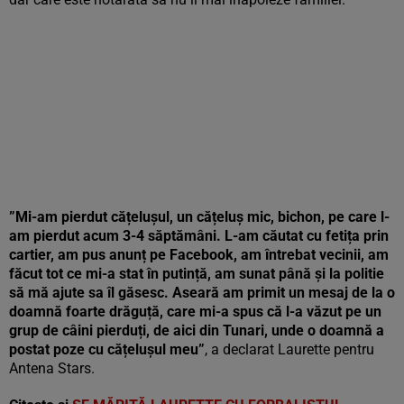
”Mi-am pierdut cățelușul, un cățeluș mic, bichon, pe care l-
am pierdut acum 3-4 săptămâni. L-am căutat cu fetița prin
cartier, am pus anunț pe Facebook, am întrebat vecinii, am
făcut tot ce mi-a stat în putință, am sunat până și la politie
să mă ajute sa îl găsesc. Aseară am primit un mesaj de la o
doamnă foarte drăguță, care mi-a spus că l-a văzut pe un
grup de câini pierduți, de aici din Tunari, unde o doamnă a
postat poze cu cățelușul meu”
, a declarat Laurette pentru
Antena Stars.