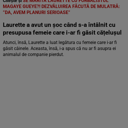
Citește și
SE MĂRITĂ LAURETTE CU FORBALISTUL
MAGAYE GUEYE?! DEZVĂLUIREA FĂCUTĂ DE MULATRĂ:
”DA, AVEM PLANURI SERIOASE”
Laurette a avut un șoc când s-a întâlnit cu
presupusa femeie care i-ar fi găsit cățelușul
Atunci, însă, Laurette a luat legătura cu femeie care i-ar fi
găsit câinele. Aceasta, însă, i-a spus că nu ar fi asupra ei
animalul de companie pierdut.