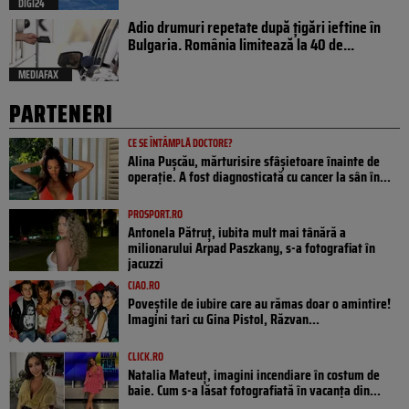
DIGI24
Adio drumuri repetate după țigări ieftine în
Bulgaria. România limitează la 40 de...
MEDIAFAX
PARTENERI
CE SE ÎNTÂMPLĂ DOCTORE?
Alina Pușcău, mărturisire sfâșietoare înainte de
operație. A fost diagnosticată cu cancer la sân în...
PROSPORT.RO
Antonela Pătruț, iubita mult mai tânără a
milionarului Arpad Paszkany, s-a fotografiat în
jacuzzi
CIAO.RO
Poveştile de iubire care au rămas doar o amintire!
Imagini tari cu Gina Pistol, Răzvan...
CLICK.RO
Natalia Mateuț, imagini incendiare în costum de
baie. Cum s-a lăsat fotografiată în vacanța din...