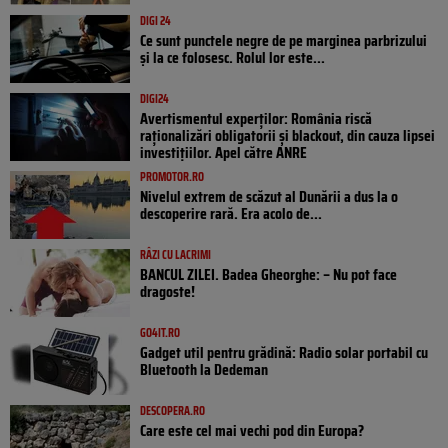
DIGI 24
Ce sunt punctele negre de pe marginea parbrizului
și la ce folosesc. Rolul lor este...
DIGI24
Avertismentul experților: România riscă
raționalizări obligatorii și blackout, din cauza lipsei
investițiilor. Apel către ANRE
PROMOTOR.RO
Nivelul extrem de scăzut al Dunării a dus la o
descoperire rară. Era acolo de...
RÂZI CU LACRIMI
BANCUL ZILEI. Badea Gheorghe: – Nu pot face
dragoste!
GO4IT.RO
Gadget util pentru grădină: Radio solar portabil cu
Bluetooth la Dedeman
DESCOPERA.RO
Care este cel mai vechi pod din Europa?