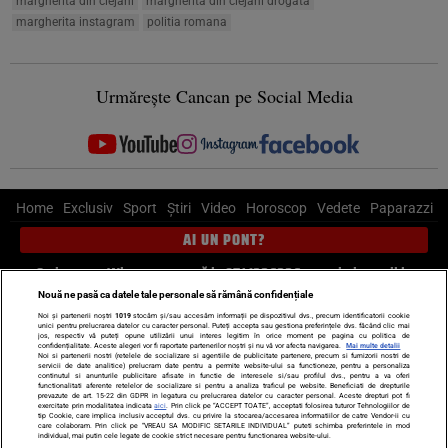
margherita din clejani
margherita din clejani drogata
margherita instagram
politia romana
Urmărește Cancan pe Social Media
Home
Exclusiv
Sport
Știri
Video
Horoscop
Vedete
Paparazzi
AI UN PONT?
Scrie-ne pe Whatsapp
, sună la 0741226226 sau trimite mail la
pont@cancan.ro
Nouă ne pasă ca datele tale personale să rămână confidențiale
Noi și partenerii noștri
1019
stocăm și/sau accesăm informații pe dispozitivul dvs., precum identificatorii cookie
unici pentru prelucrarea datelor cu caracter personal. Puteți accepta sau gestiona preferințele dvs. făcând clic mai
Știri interne
Știri externe
Politică
jos, respectiv vă puteți opune utilizării unui interes legitim în orice moment pe pagina cu politica de
confidențialitate. Aceste alegeri vor fi raportate partenerilor noștri și nu vă vor afecta navigarea.
Mai multe detalii
Noi si partenerii nostri (retelele de socializare si agentiile de publicitate partenere, precum si furnizorii nostri de
servicii de date analitice) prelucram date pentru a permite website-ului sa functioneze, pentru a personaliza
Ultimele stiri
Diete
Insula Iubirii
Dictionar de vise
LIFE STYLE
continutul si anunturile publicitare afisate in functie de interesele si/sau profilul dvs., pentru a va oferi
functionalitati aferente retelelor de socializare si pentru a analiza traficul pe website. Beneficiati de drepturile
Horoscop
prevazute de art. 15-22 din GDPR in legatura cu prelucrarea datelor cu caracter personal. Aceste drepturi pot fi
exercitate prin modalitatea indicata
aici
. Prin click pe “ACCEPT TOATE”, acceptati folosirea tuturor Tehnologiilor de
tip Cookie, care implica inclusiv acceptul dvs. cu privire la stocarea/accesarea informatiilor de catre Vendor-ii cu
Echipa editorială
Termeni si condiții
Politica de confidențialitate
care colaboram. Prin click pe “VREAU SA MODIFIC SETARILE INDIVIDUAL” puteti schimba preferintele in mod
individual, mai putin cele legate de cookie strict necesare pentru functionarea website-ului.