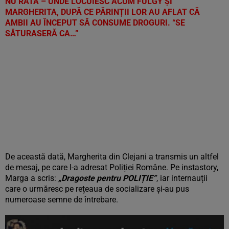
NU RATA – UNDE LOCUIESC ACUM FULGY ȘI
MARGHERITA, DUPĂ CE PĂRINȚII LOR AU AFLAT CĂ
AMBII AU ÎNCEPUT SĂ CONSUME DROGURI. “SE
SĂTURASERĂ CA…”
De această dată, Margherita din Clejani a transmis un altfel
de mesaj, pe care l-a adresat Poliției Române. Pe instastory,
Marga a scris:
„Dragoste pentru POLIȚIE”
, iar internauții
care o urmăresc pe rețeaua de socializare și-au pus
numeroase semne de întrebare.