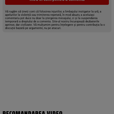
Vă rugăm să țineți cont că folosirea injuriilor, a limbajului instigator la ură, a
apelurilor la violență sau trimiterea repetată, în mod abuziv, a aceluiași
comentariu pot duce nu doar la ștergerea mesajului, ci și la suspendarea
temporară a dreptului de a comenta. Site-ul nostru încurajează dezbaterile
aprinse, dar civilizate. Vă mulțumim pentru înțelegere și pentru contribuția la o
discuție bazată pe argumente, nu pe atacuri.
RECOMANDAREA VIDEO