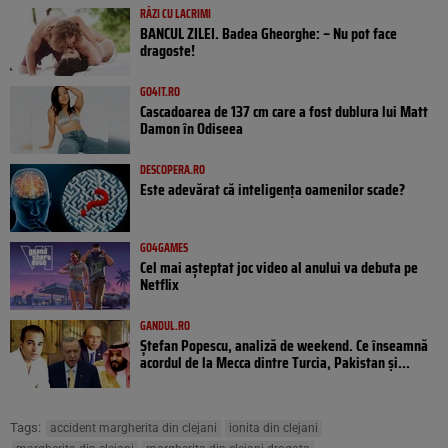
RÂZI CU LACRIMI
BANCUL ZILEI. Badea Gheorghe: – Nu pot face
dragoste!
GO4IT.RO
Cascadoarea de 137 cm care a fost dublura lui Matt
Damon în Odiseea
DESCOPERA.RO
Este adevărat că inteligența oamenilor scade?
GO4GAMES
Cel mai așteptat joc video al anului va debuta pe
Netflix
GANDUL.RO
Ștefan Popescu, analiză de weekend. Ce înseamnă
acordul de la Mecca dintre Turcia, Pakistan şi...
Tags:
accident margherita din clejani
ionita din clejani