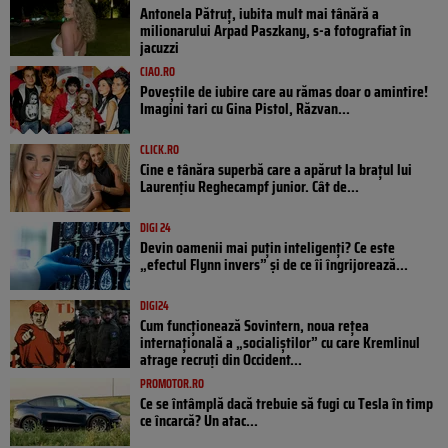
Antonela Pătruț, iubita mult mai tânără a
milionarului Arpad Paszkany, s-a fotografiat în
jacuzzi
CIAO.RO
Poveştile de iubire care au rămas doar o amintire!
Imagini tari cu Gina Pistol, Răzvan...
CLICK.RO
Cine e tânăra superbă care a apărut la brațul lui
Laurențiu Reghecampf junior. Cât de...
DIGI 24
Devin oamenii mai puțin inteligenți? Ce este
„efectul Flynn invers” și de ce îi îngrijorează...
DIGI24
Cum funcționează Sovintern, noua rețea
internațională a „socialiștilor” cu care Kremlinul
atrage recruți din Occident...
PROMOTOR.RO
Ce se întâmplă dacă trebuie să fugi cu Tesla în timp
ce încarcă? Un atac...