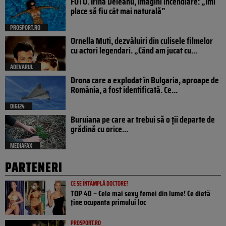
FOTO. Irina Deleanu, imagini incendiare: „Îmi
place să fiu cât mai naturală”
PROSPORT.RO
Ornella Muti, dezvăluiri din culisele filmelor
cu actori legendari. „Când am jucat cu...
ADEVARUL
Drona care a explodat în Bulgaria, aproape de
România, a fost identificată. Ce...
DIGI24
Buruiana pe care ar trebui să o ții departe de
grădină cu orice...
MEDIAFAX
PARTENERI
CE SE ÎNTÂMPLĂ DOCTORE?
TOP 40 – Cele mai sexy femei din lume! Ce dietă
ține ocupanta primului loc
PROSPORT.RO