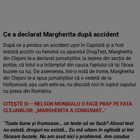
Ce a declarat Margherita după accident
După ce a produs un accident ușor în Capitală și a fost
testată pozitiv cu heroină cu aparatul DrugTest, Margherita
din Clejani le-a declarat jurnaliștilor, la ieșirea din secția de
poliție, că totul s-a întâmplat din cauza faptului că își făcea
buzele cu ruj. De asemenea, într-o notă de ironie, Margherita
din Clejani le-a spus jurnaliștilor că o vedetă de la
Hollywood, așa cum este ea, nu discută nici în ruptul capului
cu presa din România.
CITEȘTE ȘI – NELSON MONDIALU O FACE PRAF PE FATA
CLEJANILOR: „MARGHERITA A CONSUMAT…”
“Toate bune și frumoase… ce teste să se facă? Alcool text
nu există, droguri nu există… Eu mă uitam în oglindă și îmi
făceam buzele. Nu am avut nici o problemă. Am condus