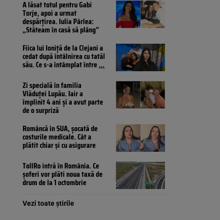
A lăsat totul pentru Gabi
Torje, apoi a urmat
despărțirea. Iulia Pârlea:
„Stăteam în casă să plâng”
Fiica lui Ioniță de la Clejani a
cedat după întâlnirea cu tatăl
său. Ce s-a întâmplat între
...
Zi specială în familia
Vlăduței Lupău. Iair a
împlinit 4 ani și a avut parte
de o surpriză
Româncă în SUA, șocată de
costurile medicale. Cât a
plătit chiar și cu asigurare
TollRo intră în România. Ce
șoferi vor plăti noua taxă de
drum de la 1 octombrie
Vezi toate știrile