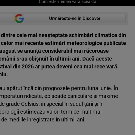
Cum este vremea vara aceasta
Urmărește-ne în Discover
dintre cele mai neașteptate schimbări climatice din
t celor mai recente estimări meteorologice publicate
și august se anunță considerabil mai răcoroase
omânii s-au obișnuit în ultimii ani. Dacă aceste
tival din 2026 ar putea deveni cea mai rece vară
niu.
au apărut încă din prognozele pentru luna iunie. În
emperaturi ridicate, episoade caniculare și maxime
grade Celsius, în special în sudul țării și în
eorologii estimează valori termice mult mai
e mediile înregistrate în ultimii ani.