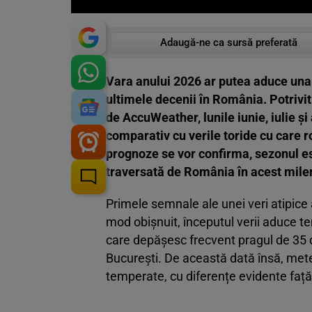
Adaugă-ne ca sursă preferată
Vara anului 2026 ar putea aduce una 
ultimele decenii în România. Potrivi
de AccuWeather, lunile iunie, iulie 
comparativ cu verile toride cu care r
prognoze se vor confirma, sezonul es
traversată de România în acest mile
Primele semnale ale unei veri atipice 
mod obișnuit, începutul verii aduce t
care depășesc frecvent pragul de 35 de 
București. De această dată însă, met
temperate, cu diferențe evidente față d