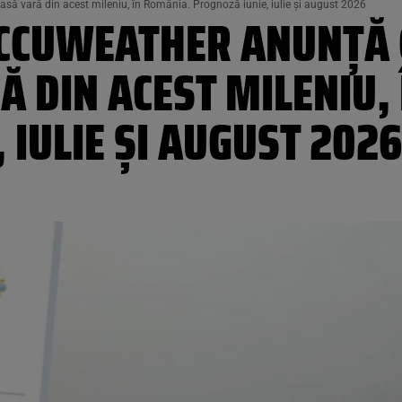
să vară din acest mileniu, în România. Prognoză iunie, iulie și august 2026
CCUWEATHER ANUNȚĂ 
 DIN ACEST MILENIU,
 IULIE ȘI AUGUST 2026