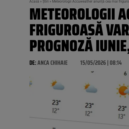
Acasă
»
Știri
»
Meteorologii Accuweather anunță cea mai friguroa
METEOROLOGII A
FRIGUROASĂ VARĂ
PROGNOZĂ IUNIE,
DE:
ANCA CHIHAIE
15/05/2026 | 08:14