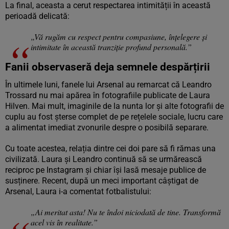
La final, aceasta a cerut respectarea intimității în această
perioadă delicată:
„Vă rugăm cu respect pentru compasiune, înțelegere și
intimitate în această tranziție profund personală.”
Fanii observaseră deja semnele despărțirii
În ultimele luni, fanele lui Arsenal au remarcat că Leandro
Trossard nu mai apărea în fotografiile publicate de Laura
Hilven. Mai mult, imaginile de la nunta lor și alte fotografii de
cuplu au fost șterse complet de pe rețelele sociale, lucru care
a alimentat imediat zvonurile despre o posibilă separare.
Cu toate acestea, relația dintre cei doi pare să fi rămas una
civilizată. Laura și Leandro continuă să se urmărească
reciproc pe Instagram și chiar își lasă mesaje publice de
susținere. Recent, după un meci important câștigat de
Arsenal, Laura i-a comentat fotbalistului:
„Ai meritat asta! Nu te îndoi niciodată de tine. Transformă
acel vis în realitate.”