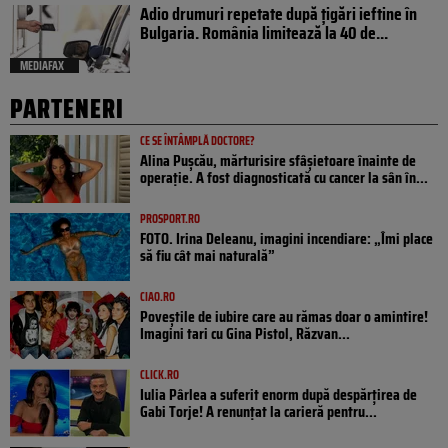
Adio drumuri repetate după țigări ieftine în
Bulgaria. România limitează la 40 de...
MEDIAFAX
PARTENERI
CE SE ÎNTÂMPLĂ DOCTORE?
Alina Pușcău, mărturisire sfâșietoare înainte de
operație. A fost diagnosticată cu cancer la sân în...
PROSPORT.RO
FOTO. Irina Deleanu, imagini incendiare: „Îmi place
să fiu cât mai naturală”
CIAO.RO
Poveştile de iubire care au rămas doar o amintire!
Imagini tari cu Gina Pistol, Răzvan...
CLICK.RO
Iulia Pârlea a suferit enorm după despărțirea de
Gabi Torje! A renunțat la carieră pentru...