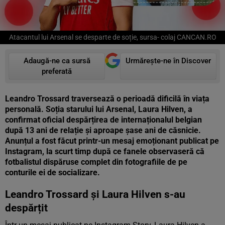
Atacantul lui Arsenal se desparte de soție, sursa- colaj CANCAN.RO
Adaugă-ne ca sursă
Urmărește-ne în Discover
preferată
Leandro Trossard traversează o perioadă dificilă în viața
personală. Soția starului lui Arsenal, Laura Hilven, a
confirmat oficial despărțirea de internaționalul belgian
după 13 ani de relație și aproape șase ani de căsnicie.
Anunțul a fost făcut printr-un mesaj emoționant publicat pe
Instagram, la scurt timp după ce fanele observaseră că
fotbalistul dispăruse complet din fotografiile de pe
conturile ei de socializare.
Leandro Trossard și Laura Hilven s-au
despărțit