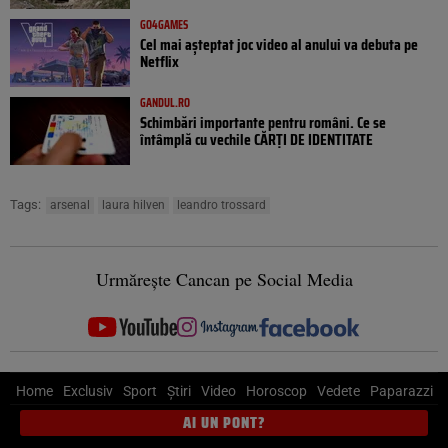
GO4GAMES
Cel mai așteptat joc video al anului va debuta pe
Netflix
GANDUL.RO
Schimbări importante pentru români. Ce se
întâmplă cu vechile CĂRȚI DE IDENTITATE
Tags:
arsenal
laura hilven
leandro trossard
Urmărește Cancan pe Social Media
Home
Exclusiv
Sport
Știri
Video
Horoscop
Vedete
Paparazzi
AI UN PONT?