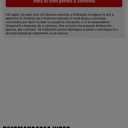
Intră în cont pentru a comenta
Vă rugăm să țineți cont că folosirea injuriilor, a limbajului instigator la ură, a
apelurilor la violență sau trimiterea repetată, în mod abuziv, a aceluiași
comentariu pot duce nu doar la ștergerea mesajului, ci și la suspendarea
temporară a dreptului de a comenta. Site-ul nostru încurajează dezbaterile
aprinse, dar civilizate. Vă mulțumim pentru înțelegere și pentru contribuția la o
discuție bazată pe argumente, nu pe atacuri.