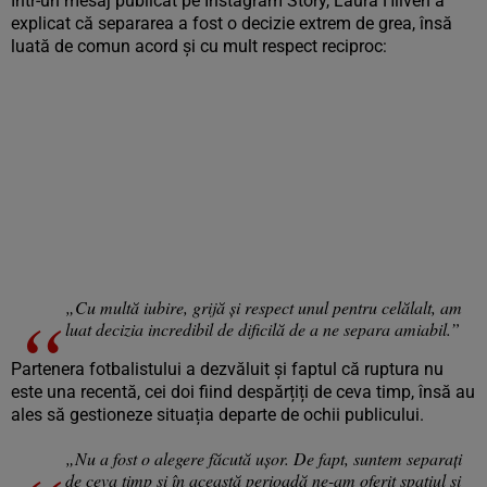
Într-un mesaj publicat pe Instagram Story, Laura Hilven a
explicat că separarea a fost o decizie extrem de grea, însă
luată de comun acord și cu mult respect reciproc:
„Cu multă iubire, grijă și respect unul pentru celălalt, am
luat decizia incredibil de dificilă de a ne separa amiabil.”
Partenera fotbalistului a dezvăluit și faptul că ruptura nu
este una recentă, cei doi fiind despărțiți de ceva timp, însă au
ales să gestioneze situația departe de ochii publicului.
„Nu a fost o alegere făcută ușor. De fapt, suntem separați
de ceva timp și în această perioadă ne-am oferit spațiul și