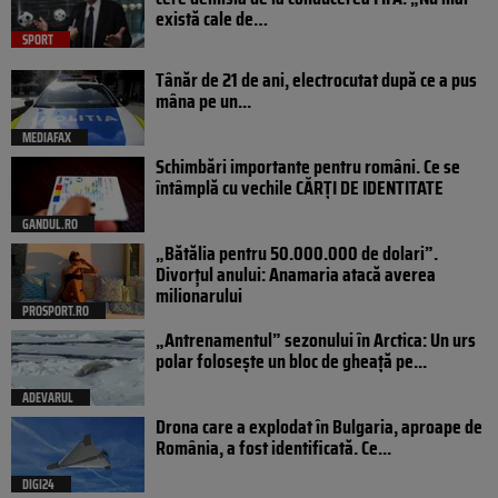
există cale de…
SPORT
Tânăr de 21 de ani, electrocutat după ce a pus
mâna pe un...
MEDIAFAX
Schimbări importante pentru români. Ce se
întâmplă cu vechile CĂRȚI DE IDENTITATE
GANDUL.RO
„Bătălia pentru 50.000.000 de dolari”.
Divorțul anului: Anamaria atacă averea
milionarului
PROSPORT.RO
„Antrenamentul” sezonului în Arctica: Un urs
polar folosește un bloc de gheață pe...
ADEVARUL
Drona care a explodat în Bulgaria, aproape de
România, a fost identificată. Ce...
DIGI24