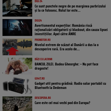
DIGI 24
Ce sunt punctele negre de pe marginea parbrizului
și la ce folosesc. Rolul lor este...
DIGI24
Avertismentul experților: România riscă
raționalizări obligatorii și blackout, din cauza lipsei
investițiilor. Apel către ANRE
PROMOTOR.RO
Nivelul extrem de scăzut al Dunării a dus la o
descoperire rară. Era acolo de...
RÂZI CU LACRIMI
BANCUL ZILEI. Badea Gheorghe: – Nu pot face
dragoste!
GO4IT.RO
Gadget util pentru grădină: Radio solar portabil cu
Bluetooth la Dedeman
DESCOPERA.RO
Care este cel mai vechi pod din Europa?