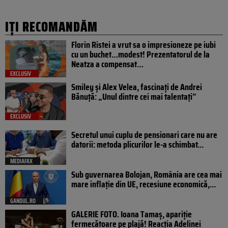
IȚI RECOMANDĂM
Florin Ristei a vrut sa o impresioneze pe iubi
cu un buchet…modest! Prezentatorul de la
Neatza a compensat…
EXCLUSIV
Smiley și Alex Velea, fascinați de Andrei
Bănuță: „Unul dintre cei mai talentați”
EXCLUSIV
Secretul unui cuplu de pensionari care nu are
datorii: metoda plicurilor le-a schimbat...
MEDIAFAX
Sub guvernarea Bolojan, România are cea mai
mare inflație din UE, recesiune economică,...
GANDUL.RO
GALERIE FOTO. Ioana Tamaş, apariție
fermecătoare pe plajă! Reacția Adelinei