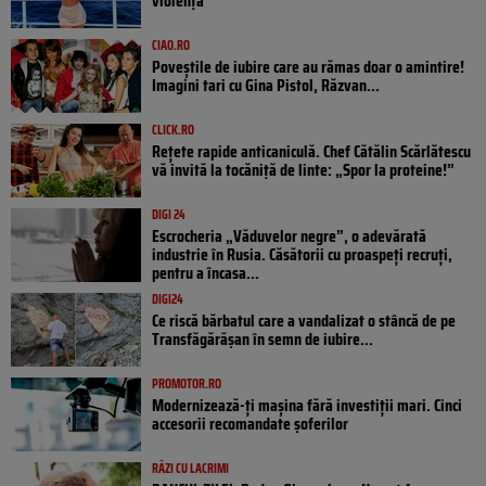
violență
CIAO.RO
Poveştile de iubire care au rămas doar o amintire!
Imagini tari cu Gina Pistol, Răzvan...
CLICK.RO
Rețete rapide anticaniculă. Chef Cătălin Scărlătescu
vă invită la tocăniță de linte: „Spor la proteine!”
DIGI 24
Escrocheria „Văduvelor negre”, o adevărată
industrie în Rusia. Căsătorii cu proaspeți recruți,
pentru a încasa...
DIGI24
Ce riscă bărbatul care a vandalizat o stâncă de pe
Transfăgărășan în semn de iubire...
PROMOTOR.RO
Modernizează-ți mașina fără investiții mari. Cinci
accesorii recomandate șoferilor
RÂZI CU LACRIMI