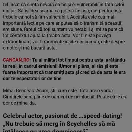
fel încât să simtă nevoia să fie și ei vulnerabili în fața celor
din jur. Să își dea seama că pot să fie așa, dar pentru asta
trebuie ca noi să fim vulnerabili. Aceasta este cea mai
importantă lecție pe care ar putea să o transmită această
emisiune, faptul că toți suntem vulnerabili și mi se pare că
tot contextul ajută la treaba asta. Vor fi niște povești
extraordinare, vor fi momente ieșite din comun, este despre
emoție și mă bucură asta.
CANCAN.RO
: Tu ai militat tot timpul pentru asta, arătându-
te real, în cadrul emisiunii iUmor ai plâns, ai râs și este
foarte important că transmiți asta și cred că de asta le era
dor telespectatorilor de tine
Mihai Bendeac: Acum, știi cum este. Tata are o vorbă:
Cimitirele sunt pline de oameni de neînlocuit. Poate că le era
dor de mine, da.
Celebrul actor, pasionat de …speed-dating!
„Nu trebuie să merg în Seychelles să mă
întâlnesc cu vreo domnișoară”