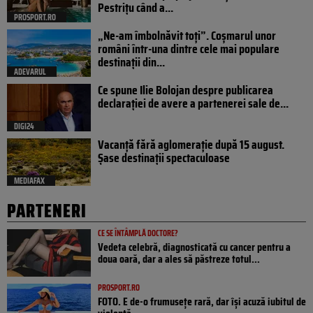
Pestrițu când a...
PROSPORT.RO
„Ne-am îmbolnăvit toți”. Coșmarul unor
români într-una dintre cele mai populare
destinații din...
ADEVARUL
Ce spune Ilie Bolojan despre publicarea
declarației de avere a partenerei sale de...
DIGI24
Vacanță fără aglomerație după 15 august.
Șase destinații spectaculoase
MEDIAFAX
PARTENERI
CE SE ÎNTÂMPLĂ DOCTORE?
Vedeta celebră, diagnosticată cu cancer pentru a
doua oară, dar a ales să păstreze totul...
PROSPORT.RO
FOTO. E de-o frumusețe rară, dar își acuză iubitul de