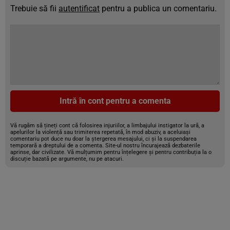
Trebuie să fii
autentificat
pentru a publica un comentariu.
Intră în cont pentru a comenta
Vă rugăm să țineți cont că folosirea injuriilor, a limbajului instigator la ură, a
apelurilor la violență sau trimiterea repetată, în mod abuziv, a aceluiași
comentariu pot duce nu doar la ștergerea mesajului, ci și la suspendarea
temporară a dreptului de a comenta. Site-ul nostru încurajează dezbaterile
aprinse, dar civilizate. Vă mulțumim pentru înțelegere și pentru contribuția la o
discuție bazată pe argumente, nu pe atacuri.