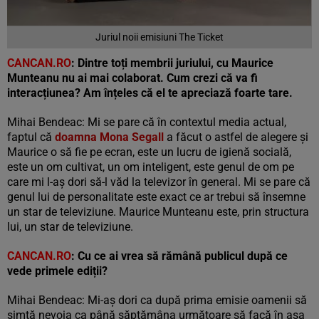
Juriul noii emisiuni The Ticket
CANCAN.RO
: Dintre toți membrii juriului, cu Maurice
Munteanu nu ai mai colaborat. Cum crezi că va fi
interacțiunea? Am înțeles că el te apreciază foarte tare.
Mihai Bendeac: Mi se pare că în contextul media actual,
faptul că
doamna Mona Segall
a făcut o astfel de alegere și
Maurice o să fie pe ecran, este un lucru de igienă socială,
este un om cultivat, un om inteligent, este genul de om pe
care mi l-aș dori să-l văd la televizor în general. Mi se pare că
genul lui de personalitate este exact ce ar trebui să însemne
un star de televiziune. Maurice Munteanu este, prin structura
lui, un star de televiziune.
CANCAN.RO
: Cu ce ai vrea să rămână publicul după ce
vede primele ediții?
Mihai Bendeac: Mi-aș dori ca după prima emisie oamenii să
simtă nevoia ca până săptămâna următoare să facă în așa