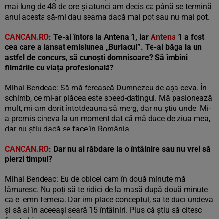
mai lung de 48 de ore și atunci am decis ca până se termină
anul acesta să-mi dau seama dacă mai pot sau nu mai pot.
CANCAN.RO
: Te-ai întors la Antena 1, iar
Antena
1 a fost
cea care a lansat emisiunea „Burlacul”. Te-ai băga la un
astfel de concurs, să cunoști domnișoare? Să îmbini
filmările cu viața profesională?
Mihai Bendeac: Să mă ferească Dumnezeu de așa ceva. În
schimb, ce mi-ar plăcea este speed-datingul. Mă pasionează
mult, mi-am dorit întotdeauna să merg, dar nu știu unde. Mi-
a promis cineva la un moment dat că mă duce de ziua mea,
dar nu știu dacă se face în România.
CANCAN.RO
: Dar nu ai răbdare la o întâlnire sau nu vrei să
pierzi timpul?
Mihai Bendeac: Eu de obicei cam în două minute mă
lămuresc. Nu poți să te ridici de la masă după două minute
că e lemn femeia. Dar îmi place conceptul, să te duci undeva
și să ai în aceeași seară 15 întâlniri. Plus că știu să citesc