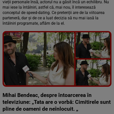
vieții personale însă, actorul nu a găsit încă un echilibru. Nu
mai iese la întâlniri, astfel că, mai nou, îl interesează
conceptul de speed-dating. Ce pretenții are de la viitoarea
parteneră, dar și de ce a luat decizia să nu mai iasă la
întâlniri programate, aflăm de la el.
Vezi galeria foto
6 poze
Mihai Bendeac, despre întoarcerea în
televiziune: „Tata are o vorbă: Cimitirele sunt
pline de oameni de neînlocuit. „