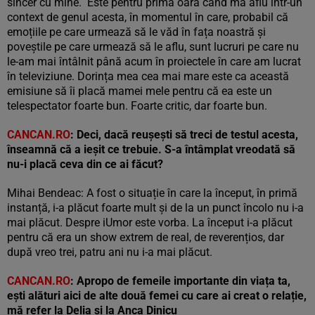
sincer cu mine. Este pentru prima oară când mă aflu într-un
context de genul acesta, în momentul în care, probabil că
emoțiile pe care urmează să le văd în fața noastră și
poveștile pe care urmează să le aflu, sunt lucruri pe care nu
le-am mai întâlnit până acum în proiectele în care am lucrat
în televiziune. Dorința mea cea mai mare este ca această
emisiune să îi placă mamei mele pentru că ea este un
telespectator foarte bun. Foarte critic, dar foarte bun.
CANCAN.RO
: Deci, dacă reușești să treci de testul acesta,
înseamnă că a ieșit ce trebuie. S-a întâmplat vreodată să
nu-i placă ceva din ce ai făcut?
Mihai Bendeac: A fost o situație în care la început, în primă
instanță, i-a plăcut foarte mult și de la un punct încolo nu i-a
mai plăcut. Despre iUmor este vorba. La început i-a plăcut
pentru că era un show extrem de real, de reverențios, dar
după vreo trei, patru ani nu i-a mai plăcut.
CANCAN.RO
: Apropo de femeile importante din viața ta,
ești alături aici de alte două femei cu care ai creat o relație,
mă refer la Delia și la Anca Dinicu