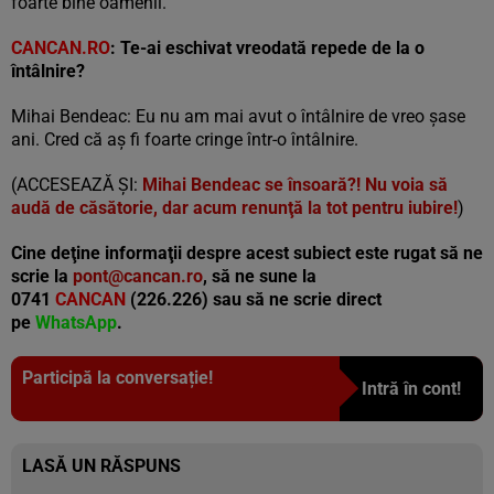
foarte bine oamenii.
CANCAN.RO
: Te-ai eschivat vreodată repede de la o
întâlnire?
Mihai Bendeac: Eu nu am mai avut o întâlnire de vreo șase
ani. Cred că aș fi foarte cringe într-o întâlnire.
(ACCESEAZĂ ȘI:
Mihai Bendeac se însoară?! Nu voia să
audă de căsătorie, dar acum renunţă la tot pentru iubire!
)
Cine deţine informaţii despre acest subiect este rugat să ne
scrie la
pont@cancan.ro
, să ne sune la
0741
CANCAN
(226.226) sau să ne scrie direct
pe
WhatsApp
.
Participă la conversație!
Intră în cont!
LASĂ UN RĂSPUNS