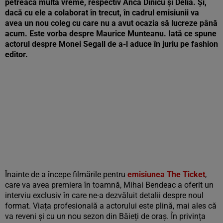
petreacă multă vreme, respectiv Anca Dinicu și Delia. Și,
dacă cu ele a colaborat în trecut, în cadrul emisiunii va
avea un nou coleg cu care nu a avut ocazia să lucreze până
acum. Este vorba despre Maurice Munteanu. Iată ce spune
actorul despre Monei Segall de a-l aduce în juriu pe fashion
editor.
Înainte de a începe filmările pentru
emisiunea The Ticket
,
care va avea premiera în toamnă, Mihai Bendeac a oferit un
interviu exclusiv în care ne-a dezvăluit detalii despre noul
format. Viața profesională a actorului este plină, mai ales că
va reveni și cu un nou sezon din Băieți de oraș. În privința