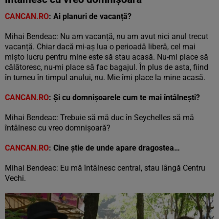
CANCAN.RO
: Ai planuri de vacanță?
Mihai Bendeac: Nu am vacanță, nu am avut nici anul trecut
vacanță. Chiar dacă mi-aș lua o perioadă liberă, cel mai
mișto lucru pentru mine este să stau acasă. Nu-mi place să
călătoresc, nu-mi place să fac bagajul. În plus de asta, fiind
în turneu în timpul anului, nu. Mie îmi place la mine acasă.
CANCAN.RO
: Și cu domnișoarele cum te mai întâlnești?
Mihai Bendeac: Trebuie să mă duc în Seychelles să mă
întâlnesc cu vreo domnișoară?
CANCAN.RO
: Cine știe de unde apare dragostea…
Mihai Bendeac: Eu mă întâlnesc central, stau lângă Centru
Vechi.