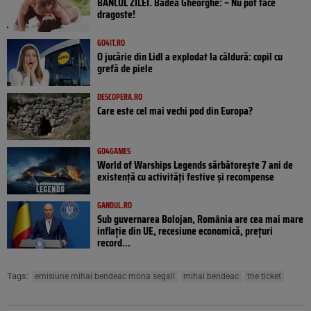
BANCUL ZILEI. Badea Gheorghe: – Nu pot face
dragoste!
GO4IT.RO
O jucărie din Lidl a explodat la căldură: copil cu
grefă de piele
DESCOPERA.RO
Care este cel mai vechi pod din Europa?
GO4GAMES
World of Warships Legends sărbătorește 7 ani de
existență cu activități festive și recompense
GANDUL.RO
Sub guvernarea Bolojan, România are cea mai mare
inflație din UE, recesiune economică, prețuri
record...
Tags:
emisiune mihai bendeac mona segall
mihai bendeac
the ticket