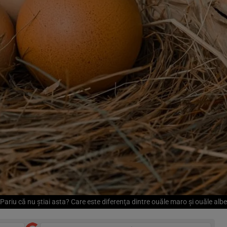
Pariu că nu ştiai asta? Care este diferenţa dintre ouăle maro şi ouăle albe