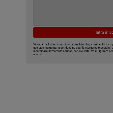
Intră în 
Vă rugăm să țineți cont că folosirea injuriilor, a limbajului insti
aceluiași comentariu pot duce nu doar la ștergerea mesajului, c
încurajează dezbaterile aprinse, dar civilizate. Vă mulțumim pen
atacuri.