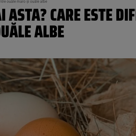
intre ouăle maro şi ouăle albe
AI ASTA? CARE ESTE DI
OUĂLE ALBE