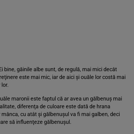
Ei bine, găinile albe sunt, de regulă, mai mici decât
treţinere este mai mic, iar de aici şi ouăle lor costă mai
lor.
 ouăle maronii este faptul că ar avea un gălbenuş mai
ealitate, diferenţa de culoare este dată de hrana
 mânca, cu atât şi gălbenuşul va fi mai galben, deci
 care să influenţeze gălbenuşul.