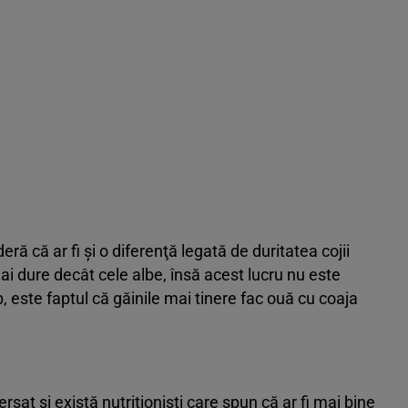
 că ar fi şi o diferenţă legată de duritatea cojii
i dure decât cele albe, însă acest lucru nu este
 este faptul că găinile mai tinere fac ouă cu coaja
sat şi există nutriţionişti care spun că ar fi mai bine