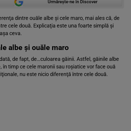
Urmărește-ne în Discover
erenţa dintre ouăle albe şi cele maro, mai ales că, de
între cele două. Explicaţia este una foarte simplă şi
p aşa ceva.
ăle albe şi ouăle maro
ată, de fapt, de…culoarea găinii. Astfel, găinile albe
be, în timp ce cele maronii sau roşiatice vor face ouă
iţionale, nu este nicio diferenţă între cele două.