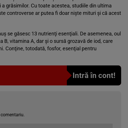
i a grăsimilor. Cu toate acestea, studiile din ultima
te controverse ar putea fi doar nişte mituri şi că acest
nuş se găsesc 13 nutrienţi esenţiali. De asemenea, oul
a B, vitamina A, dar şi o sursă grozavă de iod, care
i. Conţine, totodată, fosfor, esenţial pentru
Intră în cont!
 comentariu.