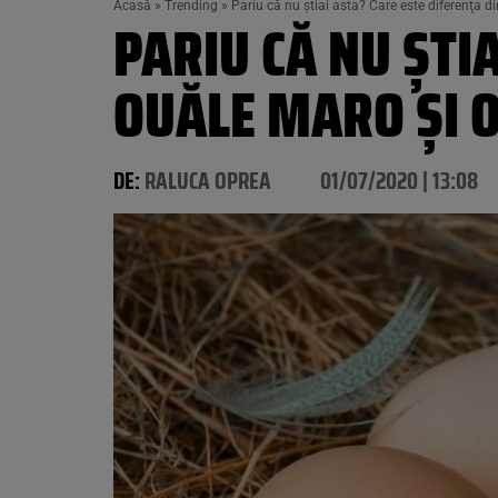
Acasă
»
Trending
»
Pariu că nu ştiai asta? Care este diferenţa d
PARIU CĂ NU ŞTI
OUĂLE MARO ŞI 
DE:
RALUCA OPREA
01/07/2020 | 13:08