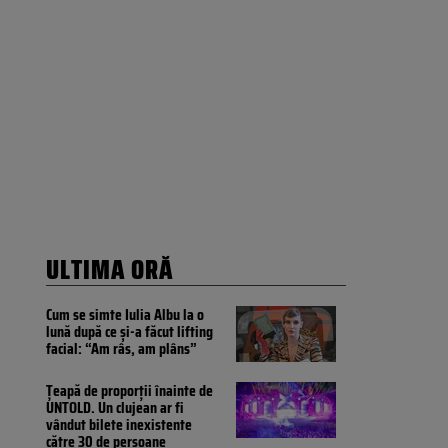
ULTIMA ORĂ
Cum se simte Iulia Albu la o
lună după ce și-a făcut lifting
facial: “Am râs, am plâns”
Țeapă de proporții înainte de
UNTOLD. Un clujean ar fi
vândut bilete inexistente
către 30 de persoane