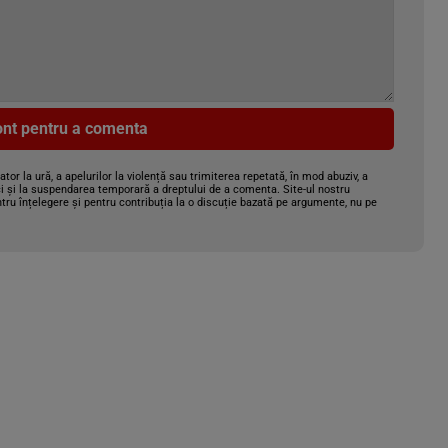
cont pentru a comenta
gator la ură, a apelurilor la violență sau trimiterea repetată, în mod abuziv, a
i și la suspendarea temporară a dreptului de a comenta. Site-ul nostru
tru înțelegere și pentru contribuția la o discuție bazată pe argumente, nu pe