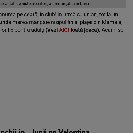
ranjați de niște trecători, au renunțat la nebunii
anunța pe seară, în club! În urmă cu un an, tot la un
o unde marea mângâie nisipul fin al plajei din Mamaia,
or fix pentru adulți
(Vezi
AICI
toată joaca)
. Acum, se
ochii în… lună pe Valentina