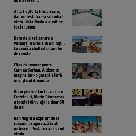
nu mai vrea
...
A luat 4,90 la titularizare,
dar contestația i-a schimbat
viața. Nota finală a uimit pe
toată lumea
Nota de plată pentru o
vacanță în Grecia cu doi copii.
Ce sumă a cheltuit o familie
de români
Clipe de coșmar pentru
Carmen Șerban. A căzut cu
mașina într-o groapă aflată
în mijlocul drumului
Doliu pentru Dan Diaconescu.
Fratele lui, Mario Diaconescu,
a încetat din viață la doar 60
de ani
Dan Negru a explicat de ce
românii exagerează la all
inclusive. Postarea a devenit
virală