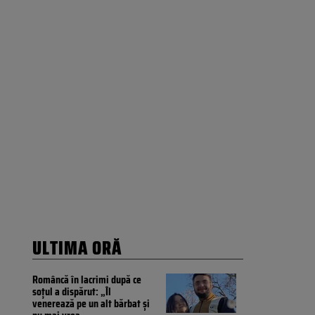
ULTIMA ORĂ
Româncă în lacrimi după ce
soțul a dispărut: „Îl
venerează pe un alt bărbat și