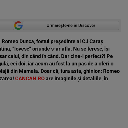
Urmărește-ne în Discover
l Romeo Dunca, fostul președinte al CJ Caraș
tina, ”lovesc” oriunde s-ar afla. Nu se feresc, își
 sar calul, din când în când. Dar cine-i perfect?! Pe
ulă, cei doi, iar acum au fost la un pas de a oferi o
 plajă din Mamaia. Doar că, tura asta, ghinion: Romeo
lizarea!
CANCAN.RO
are imaginile și detaliile, în