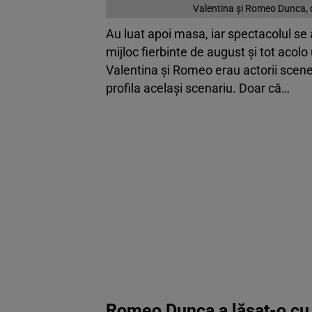
Valentina și Romeo Dunca, de
Au luat apoi masa, iar spectacolul se 
mijloc fierbinte de august și tot acol
Valentina și Romeo erau actorii scenel
profila același scenariu. Doar că…
Romeo Dunca a lăsat-o cu 