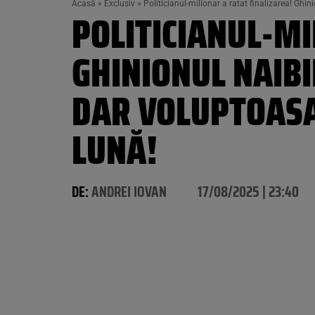
Acasă
»
Exclusiv
»
Politicianul-milionar a ratat finalizarea! Ghi
POLITICIANUL-MI
GHINIONUL NAIBI
DAR VOLUPTOASA
LUNĂ!
DE:
ANDREI IOVAN
17/08/2025 | 23:40