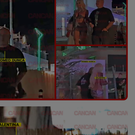
Vezi galeria foto
8 poze