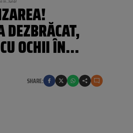
ii în…lună!
IZAREA!
-A DEZBRĂCAT,
CU OCHII ÎN…
SHARE: