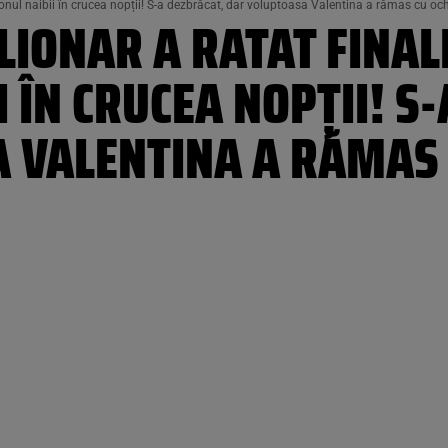
nionul naibii în crucea nopții! S-a dezbrăcat, dar voluptoasa Valentina a rămas cu och
LIONAR A RATAT FINAL
I ÎN CRUCEA NOPȚII! S
 VALENTINA A RĂMAS 